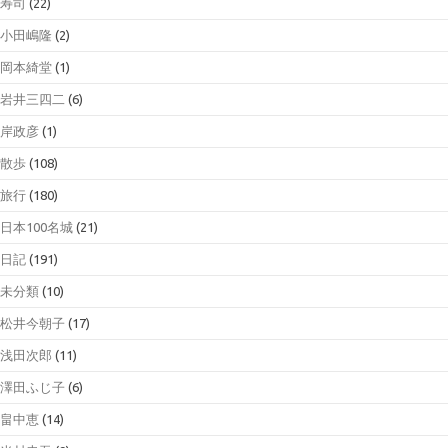
寿司
(22)
小田嶋隆
(2)
岡本綺堂
(1)
岩井三四二
(6)
岸政彦
(1)
散歩
(108)
旅行
(180)
日本100名城
(21)
日記
(191)
未分類
(10)
松井今朝子
(17)
浅田次郎
(11)
澤田ふじ子
(6)
畠中恵
(14)