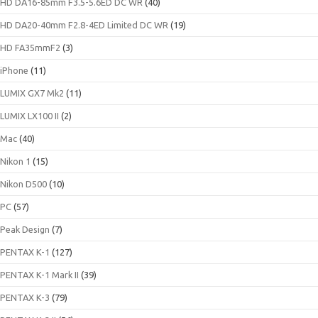
HD DA16-85mm F3.5-5.6ED DC WR
(40)
HD DA20-40mm F2.8-4ED Limited DC WR
(19)
HD FA35mmF2
(3)
iPhone
(11)
LUMIX GX7 Mk2
(11)
LUMIX LX100 II
(2)
Mac
(40)
Nikon 1
(15)
Nikon D500
(10)
PC
(57)
Peak Design
(7)
PENTAX K-1
(127)
PENTAX K-1 Mark II
(39)
PENTAX K-3
(79)