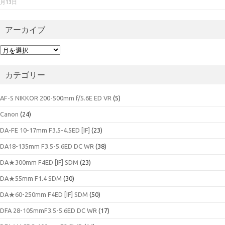
月13日
アーカイブ
ア
ー
カ
カテゴリー
イ
ブ
AF-S NIKKOR 200-500mm f/5.6E ED VR
(5)
Canon
(24)
DA-FE 10-17mm F3.5-4.5ED [IF]
(23)
DA18-135mm F3.5-5.6ED DC WR
(38)
DA★300mm F4ED [IF] SDM
(23)
DA★55mm F1.4 SDM
(30)
DA★60-250mm F4ED [IF] SDM
(50)
DFA 28-105mmF3.5-5.6ED DC WR
(17)