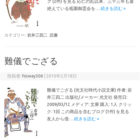
グ (2件) を見る 応仁の乱以来、三十三年も途
絶えている祗園御霊会を…
続きを読む »
カテゴリー:
岩井三四二
読書
難儀でござる
投稿者:
hisway306
|
2010年2月18日
難儀でござる (光文社時代小説文庫) 作者: 岩
井三四二 出版社/メーカー: 光文社 発売日:
2009/03/12 メディア: 文庫 購入: 1人 クリッ
ク: 1回 この商品を含むブログ (1件) を見る
友人から借…
続きを読む »