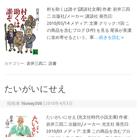
村を助くは誰ぞ (講談社文庫) 作者: 岩井三四
二 出版社/メーカー: 講談社 発売日:
2010/05/14 メディア: 文庫 クリック: 1回 こ
の商品を含むブログ (3件) を見る 尾張が美濃
に攻め寄せるという。軍…
続きを読む »
カテゴリー:
岩井三四二
読書
たいがいにせえ
投稿者:
hisway306
|
2010年4月3日
たいがいにせえ (光文社時代小説文庫) 作者:
岩井三四二 出版社/メーカー: 光文社 発売日:
2010/03 メディア: 文庫 この商品を含むブロ