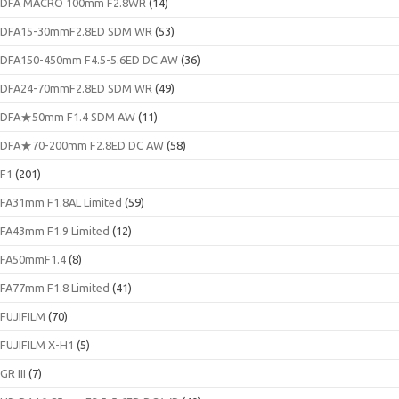
DFA MACRO 100mm F2.8WR
(14)
DFA15-30mmF2.8ED SDM WR
(53)
DFA150-450mm F4.5-5.6ED DC AW
(36)
DFA24-70mmF2.8ED SDM WR
(49)
DFA★50mm F1.4 SDM AW
(11)
DFA★70-200mm F2.8ED DC AW
(58)
F1
(201)
FA31mm F1.8AL Limited
(59)
FA43mm F1.9 Limited
(12)
FA50mmF1.4
(8)
FA77mm F1.8 Limited
(41)
FUJIFILM
(70)
FUJIFILM X-H1
(5)
GR III
(7)