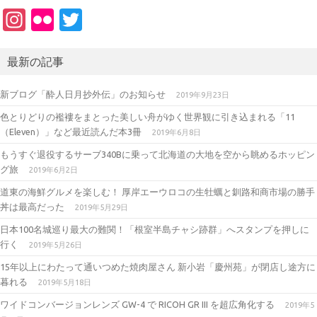
In
Fl
T
st
ic
w
a
kr
it
最新の記事
gr
te
新ブログ「酔人日月抄外伝」のお知らせ
2019年9月23日
a
r
色とりどりの襤褸をまとった美しい舟がゆく世界観に引き込まれる「11
m
（Eleven）」など最近読んだ本3冊
2019年6月8日
もうすぐ退役するサーブ340Bに乗って北海道の大地を空から眺めるホッピン
グ旅
2019年6月2日
道東の海鮮グルメを楽しむ！ 厚岸エーウロコの生牡蠣と釧路和商市場の勝手
丼は最高だった
2019年5月29日
日本100名城巡り最大の難関！「根室半島チャシ跡群」へスタンプを押しに
行く
2019年5月26日
15年以上にわたって通いつめた焼肉屋さん 新小岩「慶州苑」が閉店し途方に
暮れる
2019年5月18日
ワイドコンバージョンレンズ GW-4 で RICOH GR III を超広角化する
2019年5