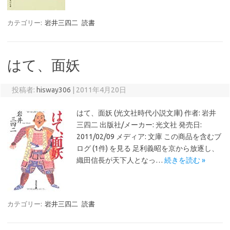
カテゴリー:
岩井三四二
読書
はて、面妖
投稿者:
hisway306
|
2011年4月20日
はて、面妖 (光文社時代小説文庫) 作者: 岩井
三四二 出版社/メーカー: 光文社 発売日:
2011/02/09 メディア: 文庫 この商品を含むブ
ログ (1件) を見る 足利義昭を京から放逐し、
織田信長が天下人となっ…
続きを読む »
カテゴリー:
岩井三四二
読書