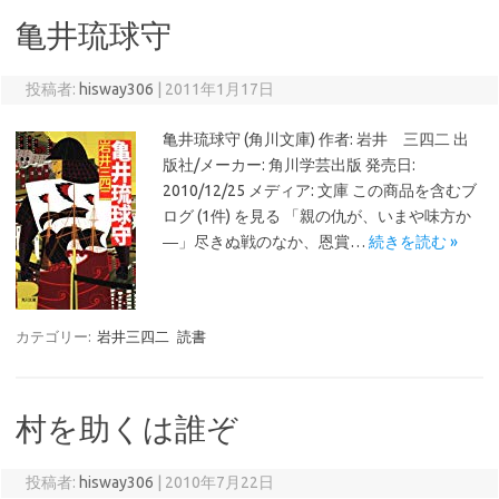
亀井琉球守
投稿者:
hisway306
|
2011年1月17日
亀井琉球守 (角川文庫) 作者: 岩井 三四二 出
版社/メーカー: 角川学芸出版 発売日:
2010/12/25 メディア: 文庫 この商品を含むブ
ログ (1件) を見る 「親の仇が、いまや味方か
―」尽きぬ戦のなか、恩賞…
続きを読む »
カテゴリー:
岩井三四二
読書
村を助くは誰ぞ
投稿者:
hisway306
|
2010年7月22日