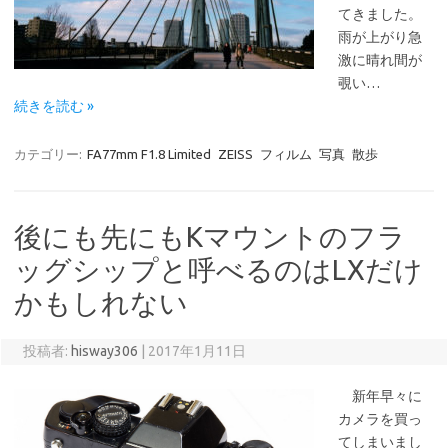
てきました。
雨が上がり急
激に晴れ間が
覗い…
続きを読む »
カテゴリー:
FA77mm F1.8 Limited
ZEISS
フィルム
写真
散歩
後にも先にもKマウントのフラ
ッグシップと呼べるのはLXだけ
かもしれない
投稿者:
hisway306
|
2017年1月11日
新年早々に
カメラを買っ
てしまいまし