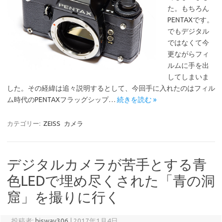
た。もちろん
PENTAXです。
でもデジタル
ではなくて今
更ながらフィ
ルムに手を出
してしまいま
した。その経緯は追々説明するとして、今回手に入れたのはフィル
ム時代のPENTAXフラッグシップ…
続きを読む »
カテゴリー:
ZEISS
カメラ
デジタルカメラが苦手とする青
色LEDで埋め尽くされた「青の洞
窟」を撮りに行く
投稿者:
hisway306
|
2017年1月4日