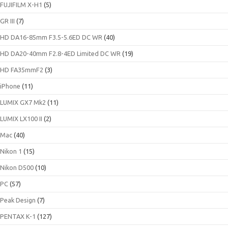
FUJIFILM X-H1
(5)
GR III
(7)
HD DA16-85mm F3.5-5.6ED DC WR
(40)
HD DA20-40mm F2.8-4ED Limited DC WR
(19)
HD FA35mmF2
(3)
iPhone
(11)
LUMIX GX7 Mk2
(11)
LUMIX LX100 II
(2)
Mac
(40)
Nikon 1
(15)
Nikon D500
(10)
PC
(57)
Peak Design
(7)
PENTAX K-1
(127)