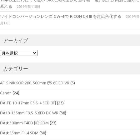
暮れる
2019年5月18日
ワイドコンバージョンレンズ GW-4 で RICOH GR III を超広角化する
2019年5
月13日
アーカイブ
ア
ー
カ
カテゴリー
イ
ブ
AF-S NIKKOR 200-500mm f/5.6E ED VR
(5)
Canon
(24)
DA-FE 10-17mm F3.5-4.5ED [IF]
(23)
DA18-135mm F3.5-5.6ED DC WR
(38)
DA★300mm F4ED [IF] SDM
(23)
DA★55mm F1.4 SDM
(30)