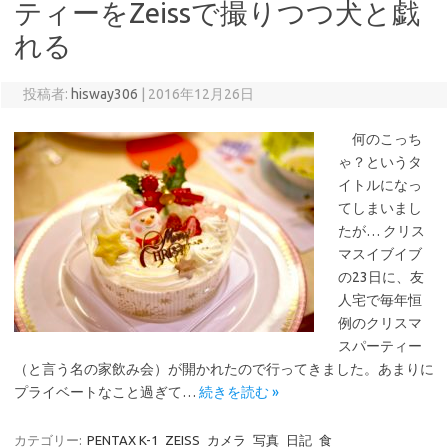
ティーをZeissで撮りつつ犬と戯
れる
投稿者:
hisway306
|
2016年12月26日
何のこっち
ゃ？というタ
イトルになっ
てしまいまし
たが… クリス
マスイブイブ
の23日に、友
人宅で毎年恒
例のクリスマ
スパーティー
（と言う名の家飲み会）が開かれたので行ってきました。あまりに
プライベートなこと過ぎて…
続きを読む »
カテゴリー:
PENTAX K-1
ZEISS
カメラ
写真
日記
食