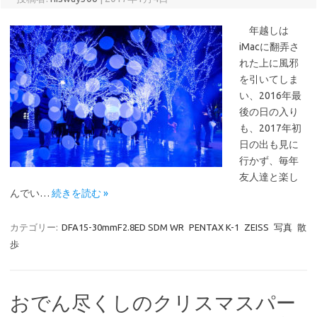
年越しは
iMacに翻弄さ
れた上に風邪
を引いてしま
い、2016年最
後の日の入り
も、2017年初
日の出も見に
行かず、毎年
友人達と楽し
んでい…
続きを読む »
カテゴリー:
DFA15-30mmF2.8ED SDM WR
PENTAX K-1
ZEISS
写真
散
歩
おでん尽くしのクリスマスパー