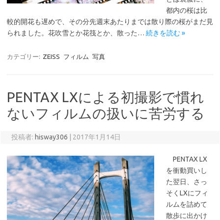
都内の桜は比
較的開花も遅めで、その分先週末あたりまでは散り際の桜がまだ見
られました。花吹雪とか花筏とか、散った…
続きを読む »
カテゴリー:
ZEISS
フィルム
写真
PENTAX LXによる初撮影で慣れ
ないフィルムの扱いに苦労する
投稿者:
hisway306
|
2017年1月14日
PENTAX LX
を衝動買いし
た翌日、さっ
そくLXにフィ
ルムを詰めて
散歩に出かけ