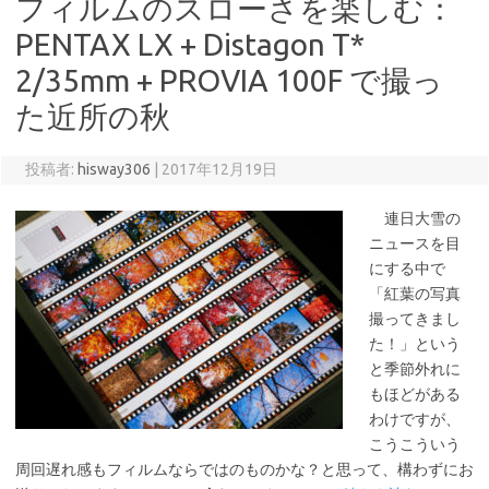
フィルムのスローさを楽しむ：
PENTAX LX + Distagon T*
2/35mm + PROVIA 100F で撮っ
た近所の秋
投稿者:
hisway306
|
2017年12月19日
連日大雪の
ニュースを目
にする中で
「紅葉の写真
撮ってきまし
た！」という
と季節外れに
もほどがある
わけですが、
こうこういう
周回遅れ感もフィルムならではのものかな？と思って、構わずにお