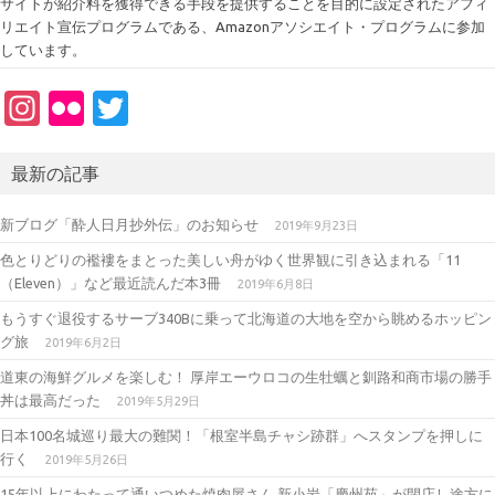
サイトが紹介料を獲得できる手段を提供することを目的に設定されたアフィ
リエイト宣伝プログラムである、Amazonアソシエイト・プログラムに参加
しています。
In
Fl
T
st
ic
w
a
kr
it
最新の記事
gr
te
新ブログ「酔人日月抄外伝」のお知らせ
2019年9月23日
a
r
色とりどりの襤褸をまとった美しい舟がゆく世界観に引き込まれる「11
m
（Eleven）」など最近読んだ本3冊
2019年6月8日
もうすぐ退役するサーブ340Bに乗って北海道の大地を空から眺めるホッピン
グ旅
2019年6月2日
道東の海鮮グルメを楽しむ！ 厚岸エーウロコの生牡蠣と釧路和商市場の勝手
丼は最高だった
2019年5月29日
日本100名城巡り最大の難関！「根室半島チャシ跡群」へスタンプを押しに
行く
2019年5月26日
15年以上にわたって通いつめた焼肉屋さん 新小岩「慶州苑」が閉店し途方に