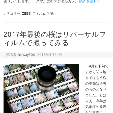
送りいたします。 スマホ含むデジタルカメ…
続きを読む »
カテゴリー:
ZEISS
フィルム
写真
2017年最後の桜はリバーサルフ
ィルムで撮ってみる
投稿者:
hisway306
|
2017年4月24日
4月も下旬で
すから関東地
方ではもう桜
の季節は過去
のものとなり
ました。とは
言え、今年は
気象庁の発表
とは裏腹に、