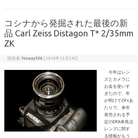
コシナから発掘された最後の新
品 Carl Zeiss Distagon T* 2/35mm
ZK
投稿者:
hisway306
|
2016年12月24日
今年はレン
ズとカメラに
お金を使いす
ぎたので、年
が明けてCP+あ
たりで、来年
発売される予
定のDFA単焦点
レンズに関す
る情報がもう