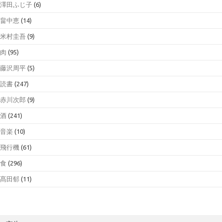
澤田ふじ子
(6)
畠中恵
(14)
米村圭吾
(9)
肉
(95)
藤沢周平
(5)
読書
(247)
赤川次郎
(9)
酒
(241)
音楽
(10)
飛行機
(61)
食
(296)
髙田郁
(11)