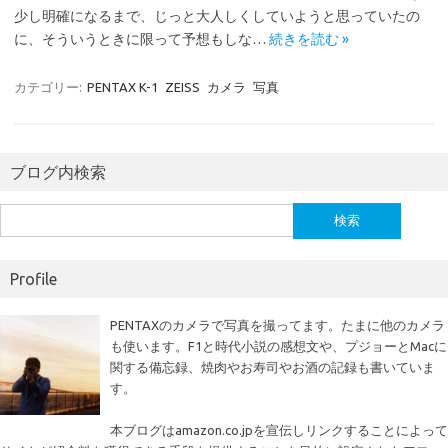
少し明確になるまで、じっと大人しくしていようと思っていたの
に、そういうときに限って予想もしな…
続きを読む »
カテゴリー:
PENTAX K-1
ZEISS
カメラ
写真
ブログ内検索
検
索:
Profile
PENTAXのカメラで写真を撮ってます。たまに他のカメラ
も使います。F1と時代小説の感想文や、プジョーとMacに
関する備忘録、焼肉やお寿司やお酒の記録も書いていま
す。
本ブログはamazon.co.jpを宣伝しリンクすることによって