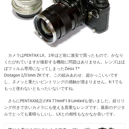
カメラはPENTAX LX。2年ほど前に激安で買ったもので、かなり
くたびれていますが撮影する機能に問題はありません。レンズはほ
ぼフィルム専用になってしまったZeiss T*
Distagon 2/35mm ZKです。この組みあわせ、超かっこいいです
し、ヌメッと重たいピントリングの感触が溜まりません。K-1でも
もっと使わないともったいないですね。
さらにPENTAX純正のFA 77mmF1.8 Limitedも使いました。絞りリ
ング付きで古いカメラにも使える貴重なレンズです。最新のデジタ
ルでとっても素晴らしいし、LXとの相性もなかなか良いです。