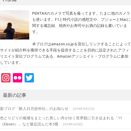
PENTAXのカメラで写真を撮ってます。たまに他のカメラ
も使います。F1と時代小説の感想文や、プジョーとMacに
関する備忘録、焼肉やお寿司やお酒の記録も書いていま
す。
本ブログはamazon.co.jpを宣伝しリンクすることによって
サイトが紹介料を獲得できる手段を提供することを目的に設定されたアフィ
リエイト宣伝プログラムである、Amazonアソシエイト・プログラムに参加
しています。
In
Fl
T
st
ic
w
a
kr
it
最新の記事
gr
te
新ブログ「酔人日月抄外伝」のお知らせ
2019年9月23日
a
r
色とりどりの襤褸をまとった美しい舟がゆく世界観に引き込まれる「11
m
（Eleven）」など最近読んだ本3冊
2019年6月8日