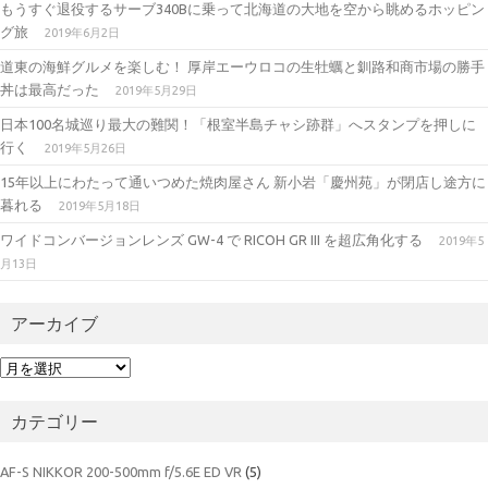
もうすぐ退役するサーブ340Bに乗って北海道の大地を空から眺めるホッピン
グ旅
2019年6月2日
道東の海鮮グルメを楽しむ！ 厚岸エーウロコの生牡蠣と釧路和商市場の勝手
丼は最高だった
2019年5月29日
日本100名城巡り最大の難関！「根室半島チャシ跡群」へスタンプを押しに
行く
2019年5月26日
15年以上にわたって通いつめた焼肉屋さん 新小岩「慶州苑」が閉店し途方に
暮れる
2019年5月18日
ワイドコンバージョンレンズ GW-4 で RICOH GR III を超広角化する
2019年5
月13日
アーカイブ
ア
ー
カ
カテゴリー
イ
ブ
AF-S NIKKOR 200-500mm f/5.6E ED VR
(5)