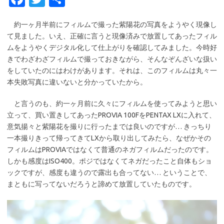
c
w
有
約一ヶ月半前にフィルムで撮った紫陽花の写真をようやく現像し
e
it
て見ました。いえ、正確に言うと現像済みで放置してあったフィル
b
te
ムをようやくデジタル化して仕上がりを確認してみました。今時好
o
r
きでわざわざフィルムで撮っておきながら、そんなぞんざいな扱い
をしていたのにはわけがあります。それは、このフィルムは丸々一
o
本失敗写真に違いないと分かっていたから。
k
と言うのも、約一ヶ月前に久々にフィルムを使ってみようと思い
立って、買い置きしてあったPROVIA 100FをPENTAX LXに入れて、
意気揚々と紫陽花を撮りに行ったまでは良いのですが… きっちり
一本撮りきって帰ってきてLXから取り出してみたら、なぜかその
フィルムはPROVIAではなくて普通のネガフィルムだったのです。
しかも感度はISO400。ポジではなくてネガだったこと自体もショ
ックですが、感度も違うので露出も合ってない… ということで、
まともに写ってないだろうと諦めて放置していたものです。