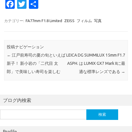
Fa
T
共
c
w
有
e
it
カテゴリー:
FA77mm F1.8 Limited
ZEISS
フィルム
写真
b
te
o
r
投稿ナビゲーション
o
←
江戸前寿司の夏の旬といえば
LEICA DG SUMMILUX 15mm F1.7
k
新子！ 新小岩の「二代目 太
ASPH. は LUMIX GX7 Mark IIに最
郎」で美味しい寿司を楽しむ
適な標準レンズである
→
ブログ内検索
検
索:
Profile