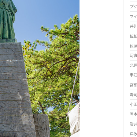
プ
マ
井
佐
佐
写
北
宇
宮
寿
小
岡
岩
岸