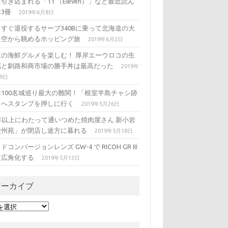
引き込まれる「11 （Eleven）」など最近読ん
3冊
2019年6月8日
うすぐ退役するサーブ340Bに乗って北海道の大
を空から眺めるホッピング旅
2019年6月2日
東の海鮮グルメを楽しむ！ 厚岸エーウロコの生
蠣と釧路和商市場の勝手丼は最高だった
2019年
29日
本100名城巡り最大の難関！「根室半島チャシ跡
」へスタンプを押しに行く
2019年5月26日
5年以上にわたって通いつめた焼肉屋さん 新小岩
慶州苑」が閉店し途方に暮れる
2019年5月18日
ドコンバージョンレンズ GW-4 で RICOH GR III
超広角化する
2019年5月13日
アーカイブ