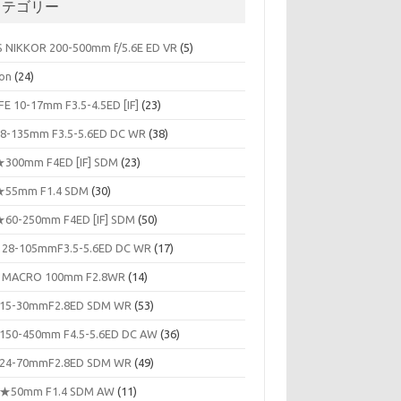
カテゴリー
S NIKKOR 200-500mm f/5.6E ED VR
(5)
on
(24)
FE 10-17mm F3.5-4.5ED [IF]
(23)
8-135mm F3.5-5.6ED DC WR
(38)
300mm F4ED [IF] SDM
(23)
55mm F1.4 SDM
(30)
60-250mm F4ED [IF] SDM
(50)
 28-105mmF3.5-5.6ED DC WR
(17)
 MACRO 100mm F2.8WR
(14)
15-30mmF2.8ED SDM WR
(53)
150-450mm F4.5-5.6ED DC AW
(36)
24-70mmF2.8ED SDM WR
(49)
★50mm F1.4 SDM AW
(11)