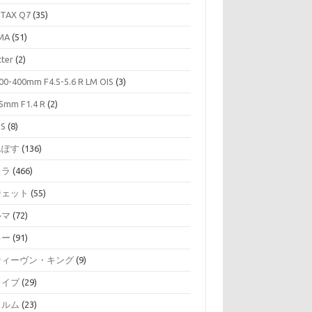
TAX Q7
(35)
MA
(51)
tter
(2)
00-400mm F4.5-5.6 R LM OIS
(3)
5mm F1.4 R
(2)
SS
(8)
んぽす
(136)
メラ
(466)
ジェット
(55)
ルマ
(72)
キー
(91)
ティーヴン・キング
(9)
ライブ
(29)
ィルム
(23)