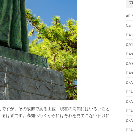
イ
ブ
AF-
Can
DA-
DA1
DA★
DA★
DA★
DFA
DFA
DFA
ですが、その故郷である土佐、現在の高知にはいろいろと
DFA
いるはずです。高知へ行くからにはそれを見てこないわけに
DFA
DFA