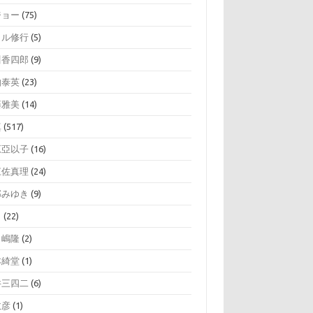
ジョー
(75)
イル修行
(5)
川香四郎
(9)
伯泰英
(23)
藤雅美
(14)
真
(517)
原亞以子
(16)
江佐真理
(24)
部みゆき
(9)
司
(22)
田嶋隆
(2)
本綺堂
(1)
井三四二
(6)
政彦
(1)