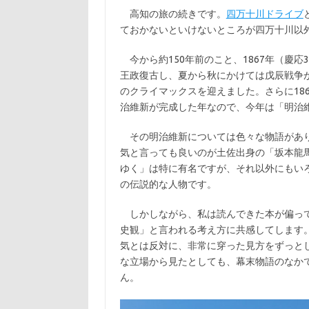
c
w
有
高知の旅の続きです。
四万十川ドライブ
e
it
ておかないといけないところが四万十川以
b
te
今から約150年前のこと、1867年（慶応
o
r
王政復古し、夏から秋にかけては戊辰戦争
o
のクライマックスを迎えました。さらに18
k
治維新が完成した年なので、今年は「明治維
その明治維新については色々な物語があり
気と言っても良いのが土佐出身の「坂本龍
ゆく」は特に有名ですが、それ以外にもい
の伝説的な人物です。
しかしながら、私は読んできた本が偏って
史観」と言われる考え方に共感してします
気とは反対に、非常に穿った見方をずっと
な立場から見たとしても、幕末物語のなか
ん。