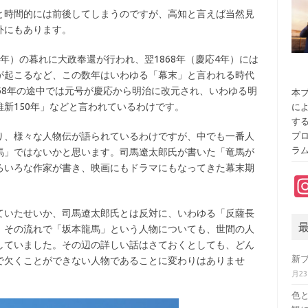
と時間的には前後してしまうのですが、高知と言えば当然見
外にもあります。
3年）の暮れに大政奉還が行われ、翌1868年（慶応4年）には
が起こるなど、この数年はいわゆる「幕末」と言われる時代
68年の途中では元号が慶応から明治に改元され、いわゆる明
本ブ
新150年」などと言われているわけです。
に
す
、様々な人物伝が語られているわけですが、中でも一番人
プ
ラ
馬」ではないかと思います。司馬遼太郎氏が書いた「竜馬が
ろいろな作家が書き、映画にもドラマにもなってきた幕末期
いたせいか、司馬遼太郎氏とは反対に、いわゆる「反薩長
。その流れで「坂本龍馬」という人物についても、世間の人
していました。その辺の詳しい話はさておくとしても、どん
新
で欠くことができない人物であることに変わりはありませ
月2
色