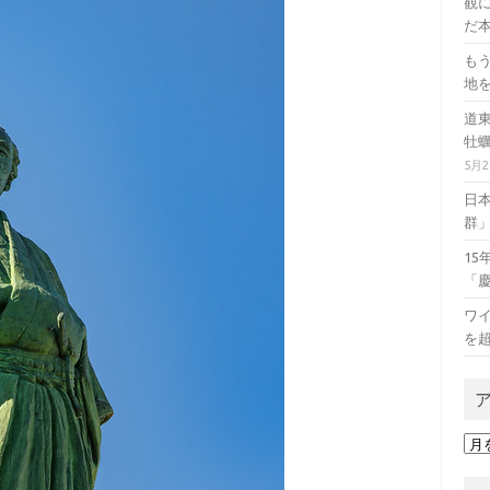
観に
だ本
も
地
道
牡
5月
日
群
1
「
ワイ
を
ア
ー
カ