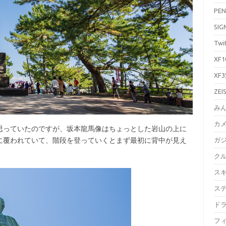
PEN
SIG
Twi
XF1
XF3
ZEI
み
カ
っていたのですが、坂本龍馬像はちょっとした岩山の上に
に覆われていて、階段を登っていくとまず最初に背中が見え
ガ
ク
ス
ス
ド
フ