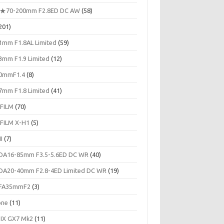
★70-200mm F2.8ED DC AW
(58)
201)
1mm F1.8AL Limited
(59)
3mm F1.9 Limited
(12)
0mmF1.4
(8)
7mm F1.8 Limited
(41)
IFILM
(70)
IFILM X-H1
(5)
II
(7)
DA16-85mm F3.5-5.6ED DC WR
(40)
DA20-40mm F2.8-4ED Limited DC WR
(19)
FA35mmF2
(3)
one
(11)
IX GX7 Mk2
(11)