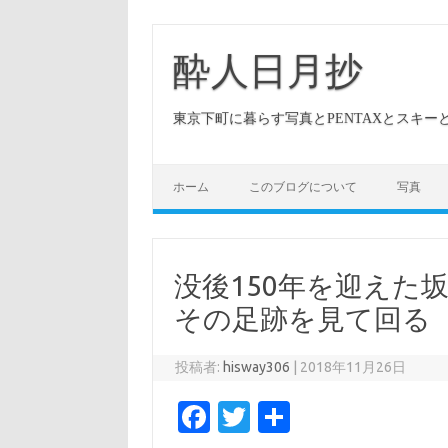
酔人日月抄
東京下町に暮らす写真とPENTAXとスキ
ホーム
このブログについて
写真
没後150年を迎えた
その足跡を見て回る
投稿者:
hisway306
|
2018年11月26日
Fa
T
共