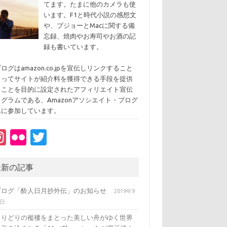
てます。たまに他のカメラも使
います。F1と時代小説の感想文
や、プジョーとMacに関する備
忘録、焼肉やお寿司やお酒の記
録も書いています。
ログはamazon.co.jpを宣伝しリンクすること
よってサイトが紹介料を獲得できる手段を提供
ることを目的に設定されたアフィリエイト宣伝
ログラムである、Amazonアソシエイト・プログ
ムに参加しています。
In
Fl
T
st
ic
w
a
kr
it
最新の記事
gr
te
ブログ「酔人日月抄外伝」のお知らせ
2019年9
a
r
3日
m
とりどりの襤褸をまとった美しい舟がゆく世界