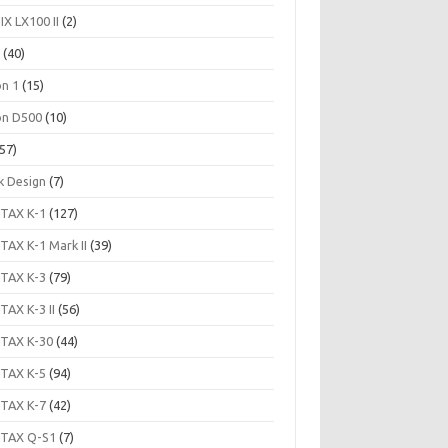
IX LX100 II
(2)
c
(40)
on 1
(15)
on D500
(10)
57)
k Design
(7)
TAX K-1
(127)
TAX K-1 Mark II
(39)
TAX K-3
(79)
TAX K-3 II
(56)
TAX K-30
(44)
TAX K-5
(94)
TAX K-7
(42)
TAX Q-S1
(7)