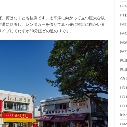
DFA
F1
(
、何はなくとも桂浜です。太平洋に向かって立つ巨大な坂
空港に到着し、レンタカーを借りて真っ先に桂浜に向かいま
FA3
イブしてわずか30分ほどの道のりです。
FA4
FA5
FA7
FUJ
FUJ
GR I
HD 
HD 
HD 
iPh
LUM