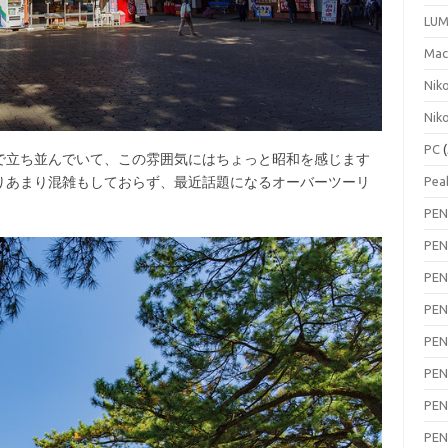
LUM
Ma
Nik
Nik
PC
(
立ち並んでいて、この雰囲気にはちょっと昭和を感じます
りあまり混雑もしておらず、最近話題になるオーバーツーリ
Pea
PEN
PEN
PEN
PEN
PEN
PEN
PEN
PEN