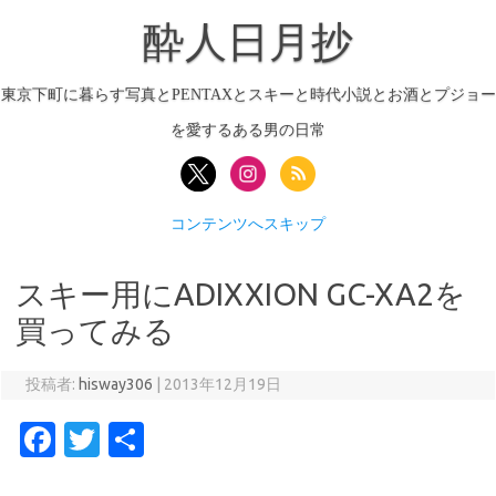
酔人日月抄
東京下町に暮らす写真とPENTAXとスキーと時代小説とお酒とプジョー
を愛するある男の日常
コンテンツへスキップ
スキー用にADIXXION GC-XA2を
買ってみる
投稿者:
hisway306
|
2013年12月19日
Fa
T
共
c
w
有