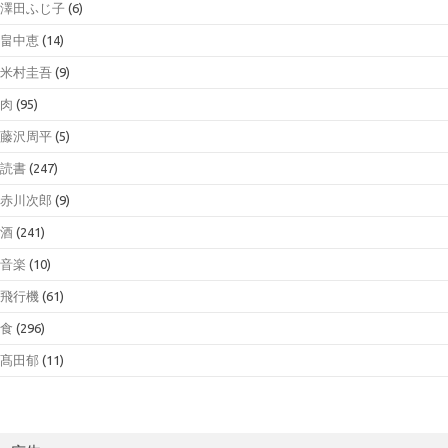
澤田ふじ子
(6)
畠中恵
(14)
米村圭吾
(9)
肉
(95)
藤沢周平
(5)
読書
(247)
赤川次郎
(9)
酒
(241)
音楽
(10)
飛行機
(61)
食
(296)
髙田郁
(11)