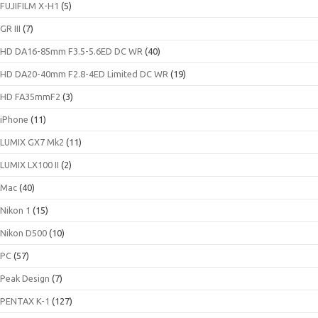
FUJIFILM X-H1
(5)
GR III
(7)
HD DA16-85mm F3.5-5.6ED DC WR
(40)
HD DA20-40mm F2.8-4ED Limited DC WR
(19)
HD FA35mmF2
(3)
iPhone
(11)
LUMIX GX7 Mk2
(11)
LUMIX LX100 II
(2)
Mac
(40)
Nikon 1
(15)
Nikon D500
(10)
PC
(57)
Peak Design
(7)
PENTAX K-1
(127)