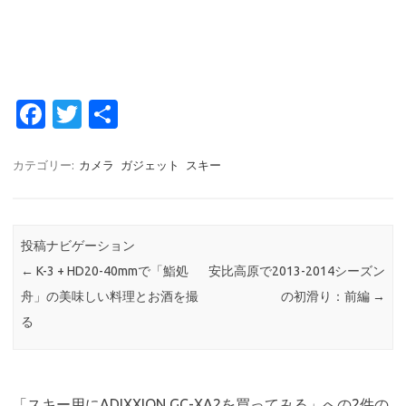
Fa
T
共
c
w
有
e
it
カテゴリー:
カメラ
ガジェット
スキー
b
te
o
r
投稿ナビゲーション
o
←
K-3 + HD20-40mmで「鮨処
安比高原で2013-2014シーズン
k
舟」の美味しい料理とお酒を撮
の初滑り：前編
→
る
「
スキー用にADIXXION GC-XA2を買ってみる
」への2件の