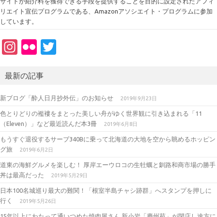
サイトが紹介料を獲得できる手段を提供することを目的に設定されたアフィ
リエイト宣伝プログラムである、Amazonアソシエイト・プログラムに参加
しています。
In
Fl
T
st
ic
w
a
kr
it
最新の記事
gr
te
新ブログ「酔人日月抄外伝」のお知らせ
2019年9月23日
a
r
色とりどりの襤褸をまとった美しい舟がゆく世界観に引き込まれる「11
m
（Eleven）」など最近読んだ本3冊
2019年6月8日
もうすぐ退役するサーブ340Bに乗って北海道の大地を空から眺めるホッピン
グ旅
2019年6月2日
道東の海鮮グルメを楽しむ！ 厚岸エーウロコの生牡蠣と釧路和商市場の勝手
丼は最高だった
2019年5月29日
日本100名城巡り最大の難関！「根室半島チャシ跡群」へスタンプを押しに
行く
2019年5月26日
15年以上にわたって通いつめた焼肉屋さん 新小岩「慶州苑」が閉店し途方に