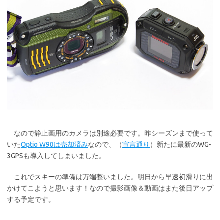
なので静止画用のカメラは別途必要です。昨シーズンまで使って
いた
Optio W90は売却済み
なので、（
宣言通り
）新たに最新のWG-
3GPSも導入してしまいました。
これでスキーの準備は万端整いました。明日から早速初滑りに出
かけてこようと思います！なので撮影画像＆動画はまた後日アップ
する予定です。