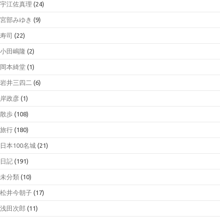
宇江佐真理
(24)
宮部みゆき
(9)
寿司
(22)
小田嶋隆
(2)
岡本綺堂
(1)
岩井三四二
(6)
岸政彦
(1)
散歩
(108)
旅行
(180)
日本100名城
(21)
日記
(191)
未分類
(10)
松井今朝子
(17)
浅田次郎
(11)