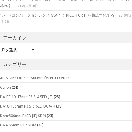
暮れる
2019年5月18日
ワイドコンバージョンレンズ GW-4 で RICOH GR III を超広角化する
2019年5
月13日
アーカイブ
ア
ー
カ
カテゴリー
イ
ブ
AF-S NIKKOR 200-500mm f/5.6E ED VR
(5)
Canon
(24)
DA-FE 10-17mm F3.5-4.5ED [IF]
(23)
DA18-135mm F3.5-5.6ED DC WR
(38)
DA★300mm F4ED [IF] SDM
(23)
DA★55mm F1.4 SDM
(30)