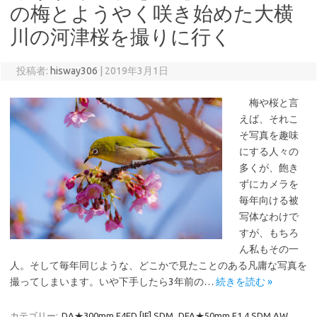
の梅とようやく咲き始めた大横
川の河津桜を撮りに行く
投稿者:
hisway306
|
2019年3月1日
梅や桜と言
えば、それこ
そ写真を趣味
にする人々の
多くが、飽き
ずにカメラを
毎年向ける被
写体なわけで
すが、もちろ
ん私もその一
人。そして毎年同じような、どこかで見たことのある凡庸な写真を
撮ってしまいます。いや下手したら3年前の…
続きを読む »
カテゴリー:
DA★300mm F4ED [IF] SDM
DFA★50mm F1.4 SDM AW