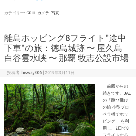
カテゴリー:
GR III
カメラ
写真
離島ホッピング8フライト"途中
下車"の旅：徳島城跡 〜 屋久島
白谷雲水峡 〜 那覇 牧志公設市場
投稿者:
hisway306
|
2019年3月11日
前回からの
続きです。JAL
の「跳び飛び
の旅 小型プロ
ペラ機でホッ
ピング 」を利
用し、2日で8
フライトする