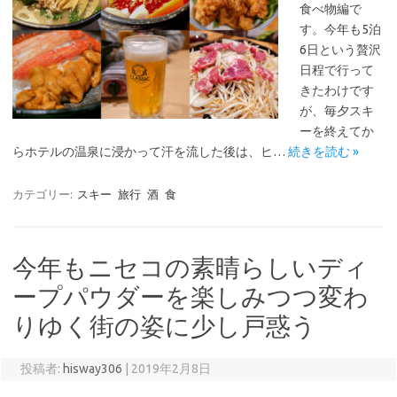
食べ物編で
す。今年も5泊
6日という贅沢
日程で行って
きたわけです
が、毎夕スキ
ーを終えてか
らホテルの温泉に浸かって汗を流した後は、ヒ…
続きを読む »
カテゴリー:
スキー
旅行
酒
食
今年もニセコの素晴らしいディ
ープパウダーを楽しみつつ変わ
りゆく街の姿に少し戸惑う
投稿者:
hisway306
|
2019年2月8日