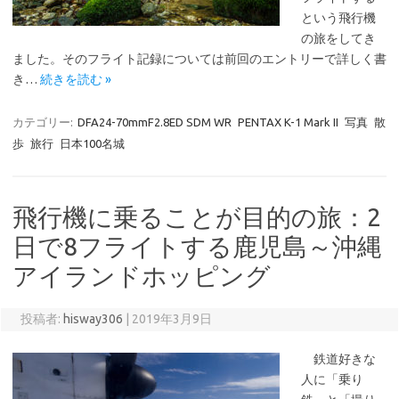
という飛行機
の旅をしてき
ました。そのフライト記録については前回のエントリーで詳しく書
き…
続きを読む »
カテゴリー:
DFA24-70mmF2.8ED SDM WR
PENTAX K-1 Mark II
写真
散
歩
旅行
日本100名城
飛行機に乗ることが目的の旅：2
日で8フライトする鹿児島～沖縄
アイランドホッピング
投稿者:
hisway306
|
2019年3月9日
鉄道好きな
人に「乗り