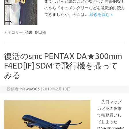
までほとんど読むことがなかった新書的なも
のやらドキュメンタリーなどを意識的に読ん
できましたが、今回は…
続きを読む »
カテゴリー:
読書
髙田郁
復活のsmc PENTAX DA★300mm
F4ED[IF] SDMで飛行機を撮って
みる
投稿者:
hisway306
|
2019年2月18日
先日マップ
カメラの夜市
で衝動買いし
てしまった
DA★300mmF4