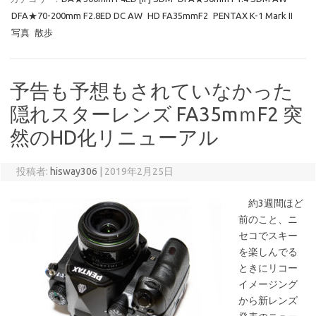
DFA★70-200mm F2.8ED DC AW
HD FA35mmF2
PENTAX K-1 Mark II
写真
散歩
予告も予想もされていなかった
隠れスターレンズ FA35mｍF2 突
然のHD化リニューアル
投稿者:
hisway306
|
2019年2月25日
約3週間ほど
前のこと、ニ
セコでスキー
を楽しんでる
ときにリコー
イメージング
から新レンズ