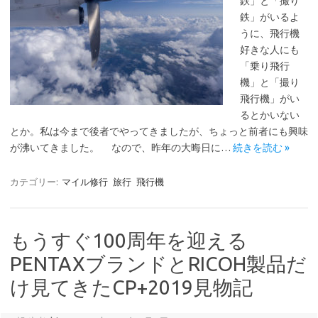
鉄」と「撮り
鉄」がいるよ
うに、飛行機
好きな人にも
「乗り飛行
機」と「撮り
飛行機」がい
るとかいない
とか。私は今まで後者でやってきましたが、ちょっと前者にも興味
が沸いてきました。 なので、昨年の大晦日に…
続きを読む »
カテゴリー:
マイル修行
旅行
飛行機
もうすぐ100周年を迎える
PENTAXブランドとRICOH製品だ
け見てきたCP+2019見物記