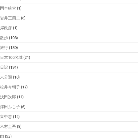
岡本綺堂
(1)
岩井三四二
(6)
岸政彦
(1)
散歩
(108)
旅行
(180)
日本100名城
(21)
日記
(191)
未分類
(10)
松井今朝子
(17)
浅田次郎
(11)
澤田ふじ子
(6)
畠中恵
(14)
米村圭吾
(9)
肉
(95)