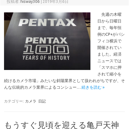
投稿者:
hisway306
|
2019年3月6日
先週の木曜
日から日曜日
まで、毎年恒
例のCP+がパシ
フィコ横浜で
開催されてい
ました。経済
ニュースでは
「スマホに押
されて縮小を
続けるカメラ市場」みたいな斜陽業界として扱われがちですが、そ
んな伝統的カメラ業界によるコンシュー…
続きを読む »
カテゴリー:
カメラ
日記
もうすぐ見頃を迎える亀戸天神