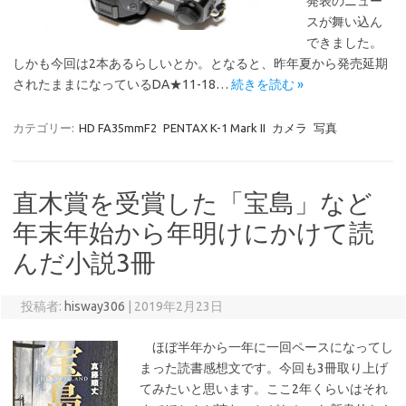
発表のニュー
スが舞い込ん
できました。
しかも今回は2本あるらしいとか。となると、昨年夏から発売延期
されたままになっているDA★11-18…
続きを読む »
カテゴリー:
HD FA35mmF2
PENTAX K-1 Mark II
カメラ
写真
直木賞を受賞した「宝島」など
年末年始から年明けにかけて読
んだ小説3冊
投稿者:
hisway306
|
2019年2月23日
ほぼ半年から一年に一回ペースになってし
まった読書感想文です。今回も3冊取り上げ
てみたいと思います。ここ2年くらいはそれ