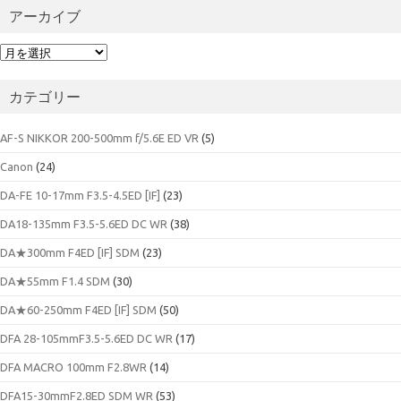
アーカイブ
ア
ー
カ
カテゴリー
イ
ブ
AF-S NIKKOR 200-500mm f/5.6E ED VR
(5)
Canon
(24)
DA-FE 10-17mm F3.5-4.5ED [IF]
(23)
DA18-135mm F3.5-5.6ED DC WR
(38)
DA★300mm F4ED [IF] SDM
(23)
DA★55mm F1.4 SDM
(30)
DA★60-250mm F4ED [IF] SDM
(50)
DFA 28-105mmF3.5-5.6ED DC WR
(17)
DFA MACRO 100mm F2.8WR
(14)
DFA15-30mmF2.8ED SDM WR
(53)