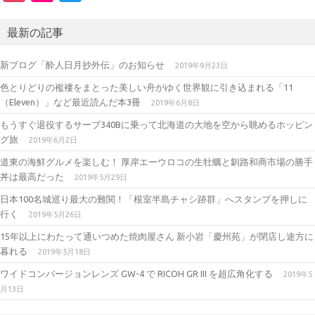
st
ic
w
a
kr
it
最新の記事
gr
te
新ブログ「酔人日月抄外伝」のお知らせ
2019年9月23日
a
r
色とりどりの襤褸をまとった美しい舟がゆく世界観に引き込まれる「11
m
（Eleven）」など最近読んだ本3冊
2019年6月8日
もうすぐ退役するサーブ340Bに乗って北海道の大地を空から眺めるホッピン
グ旅
2019年6月2日
道東の海鮮グルメを楽しむ！ 厚岸エーウロコの生牡蠣と釧路和商市場の勝手
丼は最高だった
2019年5月29日
日本100名城巡り最大の難関！「根室半島チャシ跡群」へスタンプを押しに
行く
2019年5月26日
15年以上にわたって通いつめた焼肉屋さん 新小岩「慶州苑」が閉店し途方に
暮れる
2019年5月18日
ワイドコンバージョンレンズ GW-4 で RICOH GR III を超広角化する
2019年5
月13日