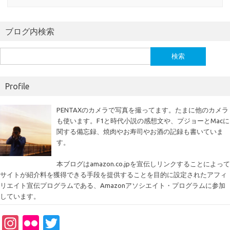
ブログ内検索
検
索:
Profile
PENTAXのカメラで写真を撮ってます。たまに他のカメラ
も使います。F1と時代小説の感想文や、プジョーとMacに
関する備忘録、焼肉やお寿司やお酒の記録も書いていま
す。
本ブログはamazon.co.jpを宣伝しリンクすることによって
サイトが紹介料を獲得できる手段を提供することを目的に設定されたアフィ
リエイト宣伝プログラムである、Amazonアソシエイト・プログラムに参加
しています。
In
Fl
T