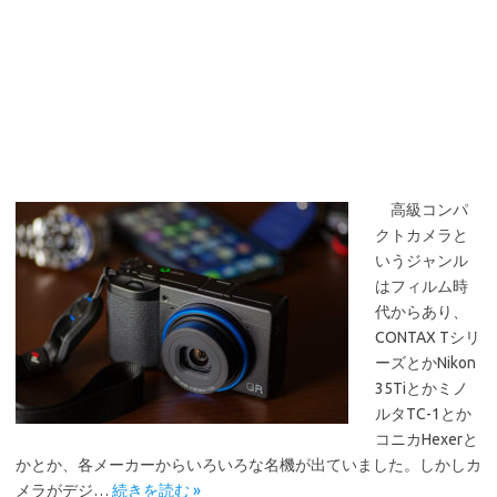
高級コンパ
クトカメラと
いうジャンル
はフィルム時
代からあり、
CONTAX Tシリ
ーズとかNikon
35Tiとかミノ
ルタTC-1とか
コニカHexerと
かとか、各メーカーからいろいろな名機が出ていました。しかしカ
メラがデジ…
続きを読む »