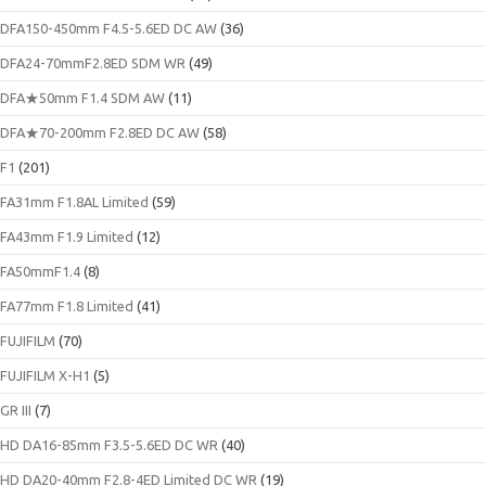
DFA150-450mm F4.5-5.6ED DC AW
(36)
DFA24-70mmF2.8ED SDM WR
(49)
DFA★50mm F1.4 SDM AW
(11)
DFA★70-200mm F2.8ED DC AW
(58)
F1
(201)
FA31mm F1.8AL Limited
(59)
FA43mm F1.9 Limited
(12)
FA50mmF1.4
(8)
FA77mm F1.8 Limited
(41)
FUJIFILM
(70)
FUJIFILM X-H1
(5)
GR III
(7)
HD DA16-85mm F3.5-5.6ED DC WR
(40)
HD DA20-40mm F2.8-4ED Limited DC WR
(19)