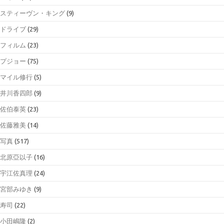
スティーヴン・キング
(9)
ドライブ
(29)
フィルム
(23)
プジョー
(75)
マイル修行
(5)
井川香四郎
(9)
佐伯泰英
(23)
佐藤雅美
(14)
写真
(517)
北原亞以子
(16)
宇江佐真理
(24)
宮部みゆき
(9)
寿司
(22)
小田嶋隆
(2)