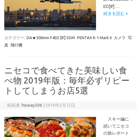
ED[IF] …
続きを読む »
カテゴリー:
DA★300mm F4ED [IF] SDM
PENTAX K-1 Mark II
カメラ
写
真
飛行機
ニセコで食べてきた美味しい食
べ物 2019年版：毎年必ずリピー
トしてしまうお店5選
投稿者:
hisway306
|
2019年2月12日
スキー編に
続いてニセコ
の旅レポート