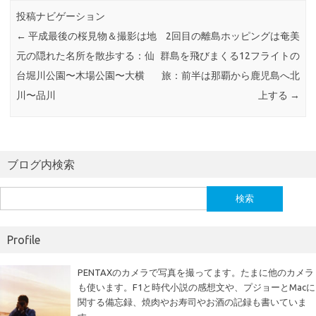
o
r
投稿ナビゲーション
o
←
平成最後の桜見物＆撮影は地
2回目の離島ホッピングは奄美
k
元の隠れた名所を散歩する：仙
群島を飛びまくる12フライトの
台堀川公園〜木場公園〜大横
旅：前半は那覇から鹿児島へ北
川〜品川
上する
→
ブログ内検索
検
索:
Profile
PENTAXのカメラで写真を撮ってます。たまに他のカメラ
も使います。F1と時代小説の感想文や、プジョーとMacに
関する備忘録、焼肉やお寿司やお酒の記録も書いていま