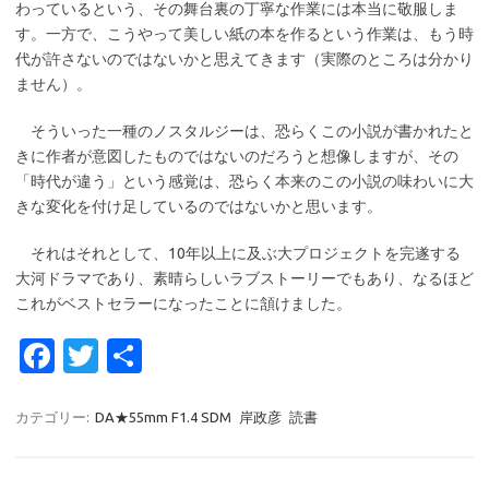
わっているという、その舞台裏の丁寧な作業には本当に敬服しま
す。一方で、こうやって美しい紙の本を作るという作業は、もう時
代が許さないのではないかと思えてきます（実際のところは分かり
ません）。
そういった一種のノスタルジーは、恐らくこの小説が書かれたと
きに作者が意図したものではないのだろうと想像しますが、その
「時代が違う」という感覚は、恐らく本来のこの小説の味わいに大
きな変化を付け足しているのではないかと思います。
それはそれとして、10年以上に及ぶ大プロジェクトを完遂する
大河ドラマであり、素晴らしいラブストーリーでもあり、なるほど
これがベストセラーになったことに頷けました。
Fa
T
共
c
w
有
e
it
カテゴリー:
DA★55mm F1.4 SDM
岸政彦
読書
b
te