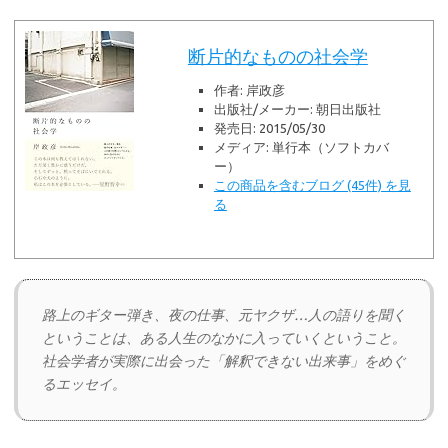
断片的なものの社会学
作者:
岸政彦
出版社/メーカー:
朝日出版社
発売日:
2015/05/30
メディア:
単行本（ソフトカバ
ー）
この商品を含むブログ (45件) を見
る
路上のギター弾き、夜の仕事、元ヤクザ…人の語りを聞く
ということは、ある人生のなかに入っていくということ。
社会学者が実際に出会った「解釈できない出来事」をめぐ
るエッセイ。