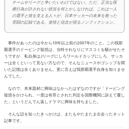
チームやリーグと争いたいわけではない。ただ、正当な医
療行為が許されない状況を何とかしなければ。これは一人
の選手と彼を支える人々が、日本サッカーの未来を救った
苦闘の記録である。覚悟と信念が宿るノンフィクション。
事件があったのは今から10年以上前の2007年のこと。この我那
覇選手のドーピング疑惑は、当時それなりにマスコミを騒がせたそ
うですが、私自身はJリーグにしろワールドカップにしろ、サッカ
ーは全くといって見ない方なので、そんなニュースやゴシップを聞
いた記憶は全くありません。更に言えば我那覇選手自身を知りませ
んでした。
なので、本来題材に興味はなかったはずなのですが「ドーピング
疑惑をかけられ、一度は有罪とされた判定を国際機関に訴えて覆し
た」というどんでん返しドラマに興味を持ちました。
そんな話を知ったきっかけは、またもやたまたま出会ったネット
記事です。