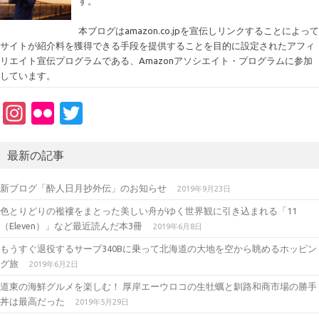
す。
本ブログはamazon.co.jpを宣伝しリンクすることによって
サイトが紹介料を獲得できる手段を提供することを目的に設定されたアフィ
リエイト宣伝プログラムである、Amazonアソシエイト・プログラムに参加
しています。
In
Fl
T
st
ic
w
a
kr
it
最新の記事
gr
te
新ブログ「酔人日月抄外伝」のお知らせ
2019年9月23日
a
r
色とりどりの襤褸をまとった美しい舟がゆく世界観に引き込まれる「11
m
（Eleven）」など最近読んだ本3冊
2019年6月8日
もうすぐ退役するサーブ340Bに乗って北海道の大地を空から眺めるホッピン
グ旅
2019年6月2日
道東の海鮮グルメを楽しむ！ 厚岸エーウロコの生牡蠣と釧路和商市場の勝手
丼は最高だった
2019年5月29日