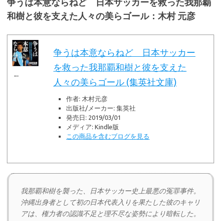
争うは本意ならねど 日本サッカーを救った我那覇
和樹と彼を支えた人々の美らゴール：木村 元彦
争うは本意ならねど 日本サッカー
を救った我那覇和樹と彼を支えた
人々の美らゴール (集英社文庫)
作者:
木村元彦
出版社/メーカー:
集英社
発売日:
2019/03/01
メディア:
Kindle版
この商品を含むブログを見る
我那覇和樹を襲った、日本サッカー史上最悪の冤罪事件。
沖縄出身者として初の日本代表入りを果たした彼のキャリ
アは、権力者の認識不足と理不尽な姿勢により暗転した。