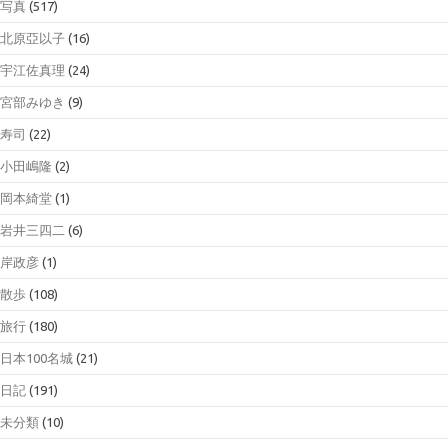
写真
(517)
北原亞以子
(16)
宇江佐真理
(24)
宮部みゆき
(9)
寿司
(22)
小田嶋隆
(2)
岡本綺堂
(1)
岩井三四二
(6)
岸政彦
(1)
散歩
(108)
旅行
(180)
日本100名城
(21)
日記
(191)
未分類
(10)