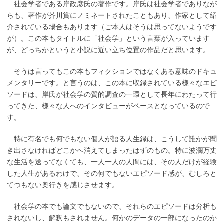
社会学者である岸政彦氏の著作です。岸氏は社会学者でありなが
らも、著作が芥川賞にノミネートされたこともあり、作家として紹
介されている場合もあります（ご本人はそうは思ってないようです
が）。この本もタイトルに「社会学」という言葉が入っています
が、どっちかというと小説に近い立ち位置の作品だと思います。
そうは言ってもこの本もフィクションではなくある意味のドキュ
メンタリーです。と言うのは、この本に収録されている様々なエピ
ソードは、岸氏が社会学の質的調査の一環として長年にわたって行
ってきた、様々な人へのインタビューがベースとなっているので
す。
特に有名でも何でもない個人が語る人生録は、こうして誰かが聞
き出さなければどこかへ消えてしまったはずのもの。特に波瀾万丈
な生活を送ってなくても、一人一人の人間には、その人だけが経験
した人生があるわけで、その何でもないエピソード感が、むしろと
てつもない奥行きを感じさせます。
社会学の本でも論文でもないので、それらのエピソードは分析も
されないし、解釈もされません。何かのデータの一部になったのか