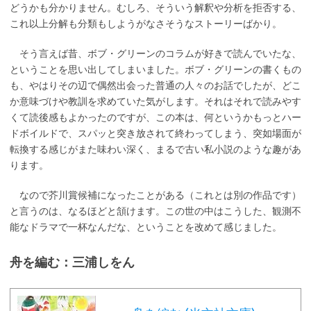
どうかも分かりません。むしろ、そういう解釈や分析を拒否する、
これ以上分解も分類もしようがなさそうなストーリーばかり。
そう言えば昔、ボブ・グリーンのコラムが好きで読んでいたな、
ということを思い出してしまいました。ボブ・グリーンの書くもの
も、やはりその辺で偶然出会った普通の人々のお話でしたが、どこ
か意味づけや教訓を求めていた気がします。それはそれで読みやす
くて読後感もよかったのですが、この本は、何というかもっとハー
ドボイルドで、スパッと突き放されて終わってしまう、突如場面が
転換する感じがまた味わい深く、まるで古い私小説のような趣があ
ります。
なので芥川賞候補になったことがある（これとは別の作品です）
と言うのは、なるほどと頷けます。この世の中はこうした、観測不
能なドラマで一杯なんだな、ということを改めて感じました。
舟を編む：三浦しをん