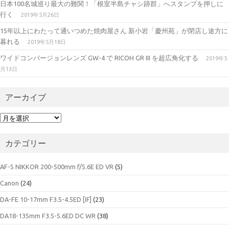
日本100名城巡り最大の難関！「根室半島チャシ跡群」へスタンプを押しに
行く
2019年5月26日
15年以上にわたって通いつめた焼肉屋さん 新小岩「慶州苑」が閉店し途方に
暮れる
2019年5月18日
ワイドコンバージョンレンズ GW-4 で RICOH GR III を超広角化する
2019年5
月13日
アーカイブ
ア
ー
カ
カテゴリー
イ
ブ
AF-S NIKKOR 200-500mm f/5.6E ED VR
(5)
Canon
(24)
DA-FE 10-17mm F3.5-4.5ED [IF]
(23)
DA18-135mm F3.5-5.6ED DC WR
(38)