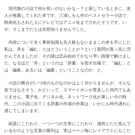
現代物の小説で何か良いのないかな～？と探しているときに、友
人が推薦してくれた本です。三浦しをん作のベストセラー小説で、
映画化もされた上にテレビではアニメ化までされたそうです。い
や、そこまでだとは全然知りませんでした。
内容について全く事前知識も先入観もないままこの本を手にした
私は、舟を「編む」とはどういうことか？という疑問が真っ先に浮
かんできましたが、その謎は読み始めてかなり早い段階で解けまし
た。なるほど「舟」というのは「辞書」を指す比喩で、「編む」と
は「編集」あるいは「編纂」ということなのか、と。
小説の舞台がいつ頃のものなのかはよく分かりませんが、そんな
昔ではなさそう。かといって、スマートホンが普及した現代でもあ
りません。電子化、デジタル化、ネットワーク化が著しい今の時
代、この小説に出てくる辞書の作成の作業は、いかにも時代遅れに
感じてしまいます。
紙質にこだわり、一つ一つの文章にこだわり、漫然とただ並んで
いるかのような言葉の羅列は、実はページ毎にレイアウトにもこだ