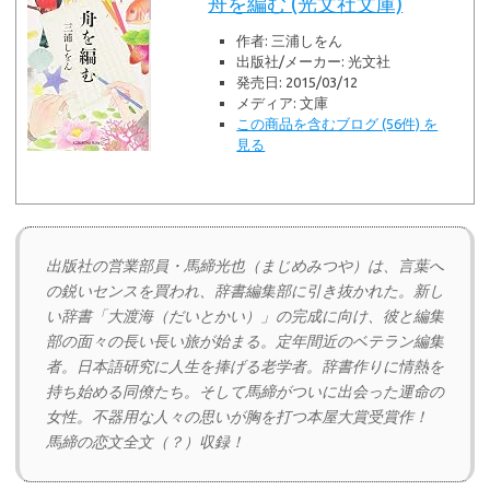
舟を編む (光文社文庫)
作者:
三浦しをん
出版社/メーカー:
光文社
発売日:
2015/03/12
メディア:
文庫
この商品を含むブログ (56件) を
見る
出版社の営業部員・馬締光也（まじめみつや）は、言葉へ
の鋭いセンスを買われ、辞書編集部に引き抜かれた。新し
い辞書「大渡海（だいとかい）」の完成に向け、彼と編集
部の面々の長い長い旅が始まる。定年間近のベテラン編集
者。日本語研究に人生を捧げる老学者。辞書作りに情熱を
持ち始める同僚たち。そして馬締がついに出会った運命の
女性。不器用な人々の思いが胸を打つ本屋大賞受賞作！
馬締の恋文全文（？）収録！