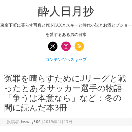
酔人日月抄
東京下町に暮らす写真とPENTAXとスキーと時代小説とお酒とプジョー
を愛するある男の日常
コンテンツへスキップ
冤罪を晴らすためにJリーグと戦
ったとあるサッカー選手の物語
「争うは本意なら」など：冬の
間に読んだ本3冊
投稿者:
hisway306
|
2019年4月13日