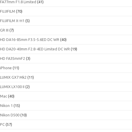
FA77mm F1.8 Limited
(41)
FUJIFILM
(70)
FUJIFILM X-H1
(5)
GR III
(7)
HD DA16-85mm F3.5-5.6ED DC WR
(40)
HD DA20-40mm F2.8-4ED Limited DC WR
(19)
HD FA35mmF2
(3)
iPhone
(11)
LUMIX GX7 Mk2
(11)
LUMIX LX100 II
(2)
Mac
(40)
Nikon 1
(15)
Nikon D500
(10)
PC
(57)