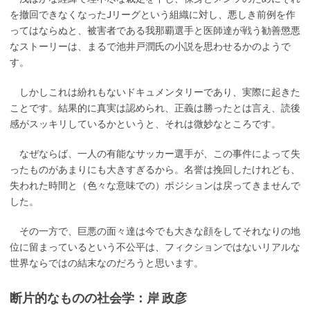
を撤回できなくなったJリーグという組織に対し、悪しき前例を作
ってはならぬと、被害者である我那覇選手と医師達が戦う勧善懲悪
なストーリーは、まるで池井戸潤氏の小説を思わせるかのようで
す。
しかしこれは紛れもないドキュメンタリーであり、実際に起きた
ことです。結果的に真実は認められ、正義は勝ったとは言え、読後
感がスッキリしているかというと、それは微妙なところです。
なぜならば、一人の有能なサッカー選手が、この事件によって失
ったものがあまりにも大きすぎるから。名誉は挽回したけれども、
失われた時間と（色々な意味での）ポジションは戻ってきませんで
した。
その一方で、巨悪の面々達は今でも大きな顔をしてそれなりの地
位に留まっているという不公平は、フィクションではないリアルな
世界ならではの結末なのだろうと思います。
断片的なものの社会学：岸 政彦