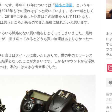
ーです。昨年2017年については「
縮小と停滞
」というキー
2018年もその流れはずっと続いています。その一端として
。2018年に更新した記事はこの記事を入れて123となり、
ては思うところがあるのでまた最後に触れたいと思います。
ろいろ脈絡のない買い物をしまくってしまいました。最終
本ブ
すが、振り返ってみるとどうも買い物運はあまりなかった一
に
す
プ
ラ
と言えばタイトルに書いたとおりで、世の中のミラーレス
る結果となったことが大きいです。しかもKマウントから浮気
うのは、私的には大きな出来事でした。
新
月2
色