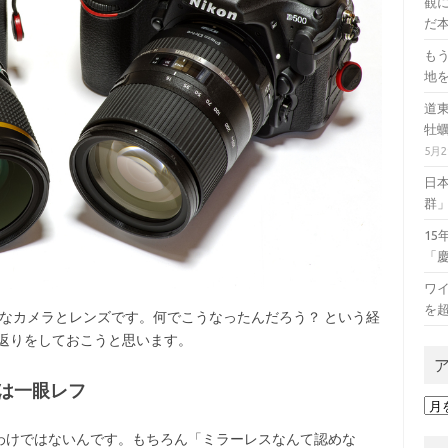
観に
だ本
も
地
道
牡
5月
日
群
1
「
ワイ
を
なカメラとレンズです。何でこうなったんだろう？ という経
り返りをしておこうと思います。
は一眼レフ
ア
ー
けではないんです。もちろん「ミラーレスなんて認めな
カ