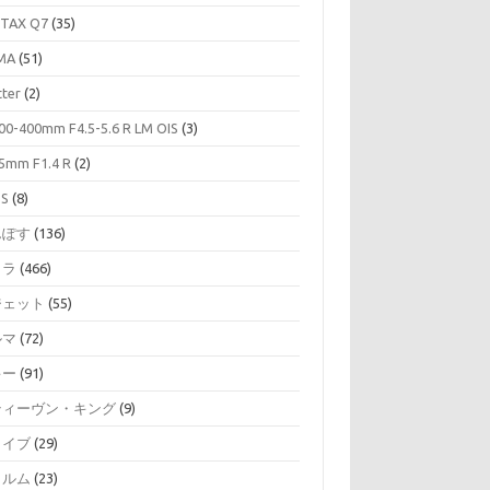
TAX Q7
(35)
MA
(51)
tter
(2)
00-400mm F4.5-5.6 R LM OIS
(3)
5mm F1.4 R
(2)
SS
(8)
んぽす
(136)
メラ
(466)
ジェット
(55)
ルマ
(72)
キー
(91)
ティーヴン・キング
(9)
ライブ
(29)
ィルム
(23)