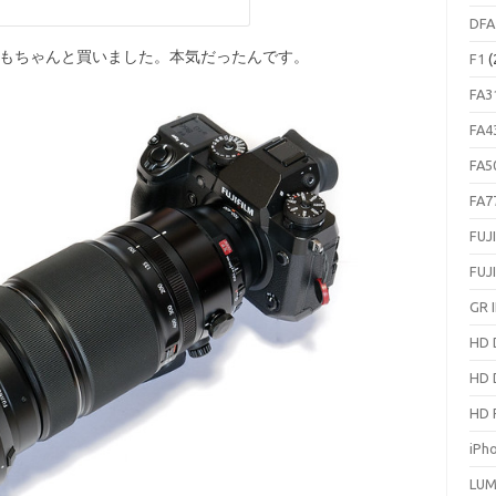
DFA
ンズもちゃんと買いました。本気だったんです。
F1
(
FA3
FA4
FA5
FA7
FUJ
FUJ
GR I
HD 
HD 
HD 
iPh
LUM