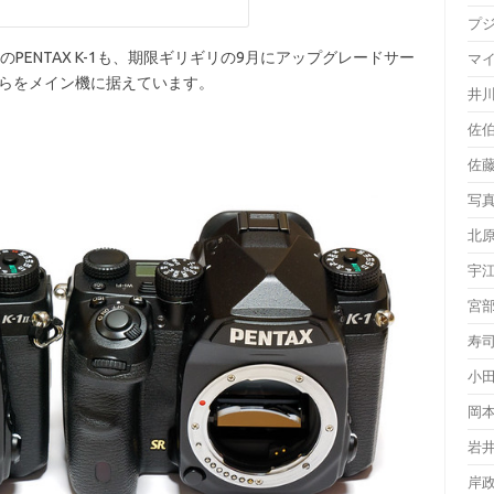
プ
ENTAX K-1も、期限ギリギリの9月にアップグレードサー
マ
ちらをメイン機に据えています。
井
佐
佐
写
北
宇
宮
寿
小
岡
岩
岸