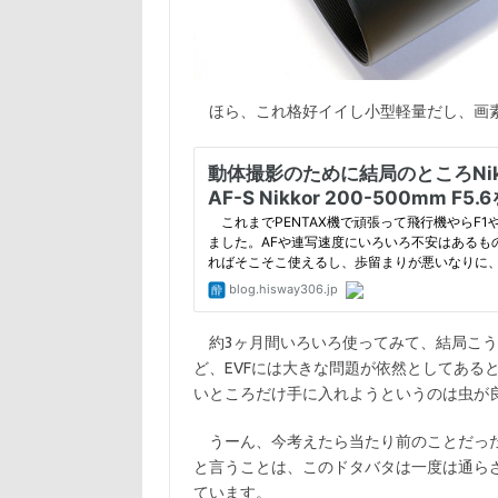
ほら、これ格好イイし小型軽量だし、画素
約3ヶ月間いろいろ使ってみて、結局こう
ど、EVFには大きな問題が依然としてある
いところだけ手に入れようというのは虫が
うーん、今考えたら当たり前のことだった
と言うことは、このドタバタは一度は通ら
ています。