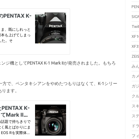
PEN
SIG
Twi
XF1
XF3
ZEI
ジ機としてPENTAX K-1 Mark IIが発売されました。もちろ
み
カ
方で、ペンタキシアンをやめたつもりはなくて、K-1シリー
ガ
あります。
ク
ス
ス
ド
フ