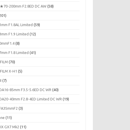
★70-200mm F2.8ED DC AW
(58)
201)
1mm F1.8AL Limited
(59)
3mm F1.9 Limited
(12)
0mmF1.4
(8)
7mm F1.8 Limited
(41)
IFILM
(70)
IFILM X-H1
(5)
II
(7)
DA16-85mm F3.5-5.6ED DC WR
(40)
DA20-40mm F2.8-4ED Limited DC WR
(19)
FA35mmF2
(3)
one
(11)
IX GX7 Mk2
(11)