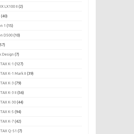
IX LX100 II
(2)
c
(40)
on 1
(15)
on D500
(10)
57)
k Design
(7)
TAX K-1
(127)
TAX K-1 Mark II
(39)
TAX K-3
(79)
TAX K-3 II
(56)
TAX K-30
(44)
TAX K-5
(94)
TAX K-7
(42)
TAX Q-S1
(7)