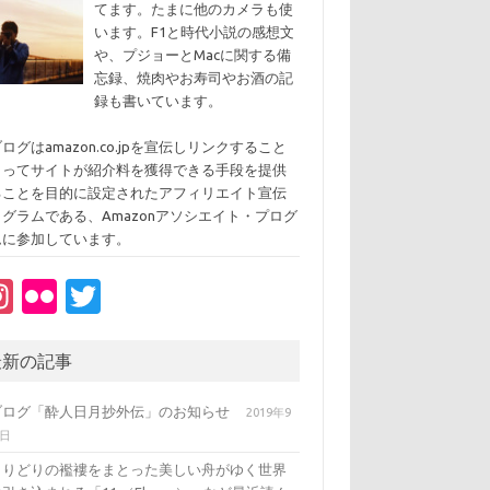
てます。たまに他のカメラも使
います。F1と時代小説の感想文
や、プジョーとMacに関する備
忘録、焼肉やお寿司やお酒の記
録も書いています。
ログはamazon.co.jpを宣伝しリンクすること
よってサイトが紹介料を獲得できる手段を提供
ることを目的に設定されたアフィリエイト宣伝
ログラムである、Amazonアソシエイト・プログ
ムに参加しています。
In
Fl
T
st
ic
w
a
kr
it
最新の記事
gr
te
ブログ「酔人日月抄外伝」のお知らせ
2019年9
a
r
3日
m
とりどりの襤褸をまとった美しい舟がゆく世界