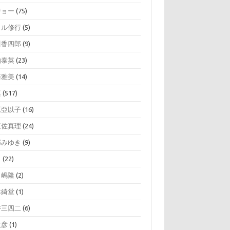
ジョー
(75)
イル修行
(5)
川香四郎
(9)
伯泰英
(23)
藤雅美
(14)
真
(517)
原亞以子
(16)
江佐真理
(24)
部みゆき
(9)
司
(22)
田嶋隆
(2)
本綺堂
(1)
井三四二
(6)
政彦
(1)