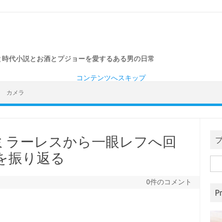
ーと時代小説とお酒とプジョーを愛するある男の日常
コンテンツへスキップ
カメラ
ミラーレスから一眼レフへ回
年を振り返る
検
索:
0件のコメント
Pr