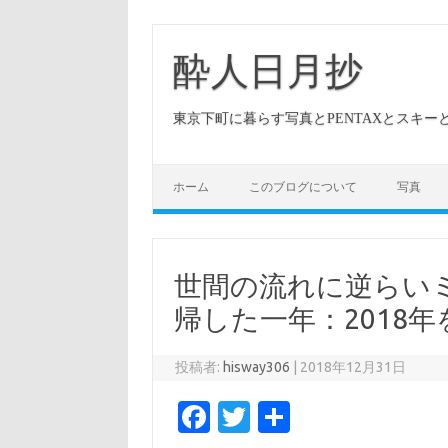
酔人日月抄
東京下町に暮らす写真とPENTAXとスキ
ホーム
このブログについて
写真
世間の流れに逆らい
帰した一年：2018
投稿者:
hisway306
|
2018年12月31日
Fa
T
共