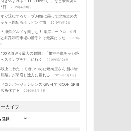
引き込まれる「11 （Eleven）」など最近読ん
3冊
2019年6月8日
うすぐ退役するサーブ340Bに乗って北海道の大
を空から眺めるホッピング旅
2019年6月2日
東の海鮮グルメを楽しむ！ 厚岸エーウロコの生
蠣と釧路和商市場の勝手丼は最高だった
2019年
29日
本100名城巡り最大の難関！「根室半島チャシ跡
」へスタンプを押しに行く
2019年5月26日
5年以上にわたって通いつめた焼肉屋さん 新小岩
慶州苑」が閉店し途方に暮れる
2019年5月18日
ドコンバージョンレンズ GW-4 で RICOH GR III
超広角化する
2019年5月13日
アーカイブ