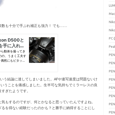
LUM
Ma
Nik
数も十分で手ぶれ補正も強力！ でも……
Nik
PC
(
Pea
PEN
PEN
PEN
いう結論に達してしまいました。AFや連写速度は問題ないけ
PEN
ということを痛感しました。生半可な気持ちでミラーレスの良
PEN
良すぎたようです。
PEN
気もするのですが、何とかなると思っていたんですよね。
PEN
ざるを得ない経験だったのかも？と勝手に納得することにし
PEN