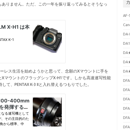
イ
もありません。ただ、この一年を振り返ってみるとそうなっ
ブ
AF-
Can
DA-
DA1
DA★
DA★
ーレス生活を始めようかと思って、念願のXマウントに手を
DA★
XマウントのフラッグシップX-H1です。しかも高速連写性能
DFA
、PENTAX K-3 IIと入れ替えるつもりでした。
DFA
DFA
DFA
DFA
DFA