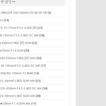
カテゴリー
S NIKKOR 200-500mm f/5.6E ED VR
(5)
on
(24)
FE 10-17mm F3.5-4.5ED [IF]
(23)
8-135mm F3.5-5.6ED DC WR
(38)
300mm F4ED [IF] SDM
(23)
55mm F1.4 SDM
(30)
60-250mm F4ED [IF] SDM
(50)
 28-105mmF3.5-5.6ED DC WR
(17)
 MACRO 100mm F2.8WR
(14)
15-30mmF2.8ED SDM WR
(53)
150-450mm F4.5-5.6ED DC AW
(36)
24-70mmF2.8ED SDM WR
(49)
★50mm F1.4 SDM AW
(11)