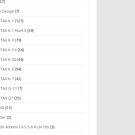
57)
k Design
(7)
TAX K-1
(127)
TAX K-1 Mark II
(39)
TAX K-3
(79)
TAX K-3 II
(56)
TAX K-30
(44)
TAX K-5
(94)
TAX K-7
(42)
TAX Q-S1
(7)
TAX Q7
(35)
MA
(51)
tter
(2)
00-400mm F4.5-5.6 R LM OIS
(3)