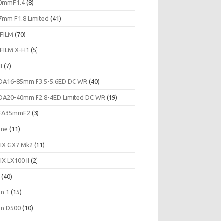
0mmF1.4
(8)
7mm F1.8 Limited
(41)
IFILM
(70)
IFILM X-H1
(5)
II
(7)
DA16-85mm F3.5-5.6ED DC WR
(40)
DA20-40mm F2.8-4ED Limited DC WR
(19)
FA35mmF2
(3)
one
(11)
IX GX7 Mk2
(11)
IX LX100 II
(2)
c
(40)
on 1
(15)
on D500
(10)