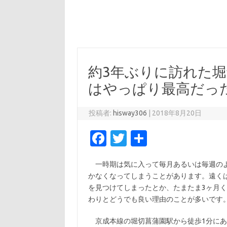
約3年ぶりに訪れた
はやっぱり最高だっ
投稿者:
hisway306
|
2018年8月20日
Fa
T
共
c
w
有
一時期は気に入って毎月あるいは毎週のよ
e
it
かなくなってしまうことがあります。遠く
b
te
を見つけてしまったとか、たまたま3ヶ月
o
r
わりとどうでも良い理由のことが多いです
o
京成本線の堀切菖蒲園駅から徒歩1分にあ