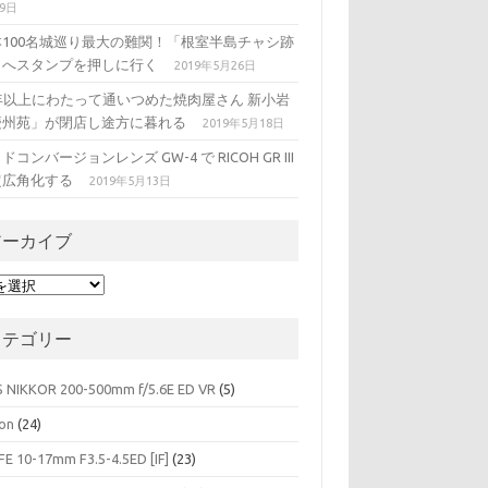
29日
本100名城巡り最大の難関！「根室半島チャシ跡
」へスタンプを押しに行く
2019年5月26日
5年以上にわたって通いつめた焼肉屋さん 新小岩
慶州苑」が閉店し途方に暮れる
2019年5月18日
ドコンバージョンレンズ GW-4 で RICOH GR III
超広角化する
2019年5月13日
アーカイブ
カテゴリー
S NIKKOR 200-500mm f/5.6E ED VR
(5)
on
(24)
FE 10-17mm F3.5-4.5ED [IF]
(23)