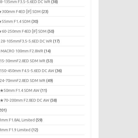
8-135mm F3.5-5.6ED DC WR
(38)
300mm F4ED [IF] SDM
(23)
55mm F1.4 SDM
(30)
60-250mm F4ED [IF] SDM
(50)
 28-105mmF3.5-5.6ED DC WR
(17)
 MACRO 100mm F2.8WR
(14)
15-30mmF2.8ED SDM WR
(53)
150-450mm F4.5-5.6ED DC AW
(36)
24-70mmF2.8ED SDM WR
(49)
★50mm F1.4 SDM AW
(11)
★70-200mm F2.8ED DC AW
(58)
201)
1mm F1.8AL Limited
(59)
3mm F1.9 Limited
(12)