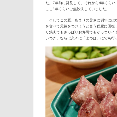
k
た。7年前に発見して、それから4年くら
ここ3年くらいご無沙汰していました。
そしてこの夏、あまりの暑さに例年にはな
を食べて元気をつけようと言う程度に回復
リ焼肉でもさっぱりお寿司でもがっつりイ
いつき、ならば久々に「よつは」にでも行