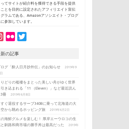
よってサイトが紹介料を獲得できる手段を提供
ることを目的に設定されたアフィリエイト宣伝
ログラムである、Amazonアソシエイト・プログ
ムに参加しています。
In
Fl
T
st
ic
w
a
kr
it
最新の記事
gr
te
ブログ「酔人日月抄外伝」のお知らせ
2019年9
a
r
3日
m
とりどりの襤褸をまとった美しい舟がゆく世界
引き込まれる「11 （Eleven）」など最近読ん
3冊
2019年6月8日
うすぐ退役するサーブ340Bに乗って北海道の大
を空から眺めるホッピング旅
2019年6月2日
東の海鮮グルメを楽しむ！ 厚岸エーウロコの生
蠣と釧路和商市場の勝手丼は最高だった
2019年