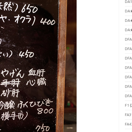
DA1
DA★
DA★
DA★
DFA
DFA
DFA
DFA
DFA
DFA
DFA
F1
(
FA3
FA4