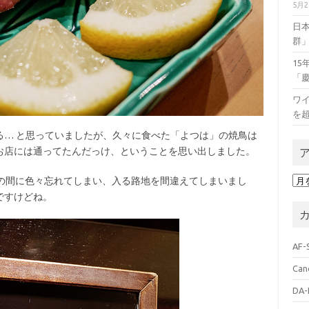
5月
日
群
1
「
ワイ
を
… と思っていましたが、久々に食べた「よつは」の焼鳥は
お店には通ってたんだっけ、ということを思い出しました。
ア
の間に色々忘れてしまい、入る路地を間違えてしまいまし
ー
ですけどね。
カ
イ
ブ
AF-
Can
DA-