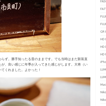
FA5
FA7
FUJ
FUJ
GR I
HD 
HD 
HD 
らず。勝手知ったる昔のままです。でも当時はまだ新装直
iPh
たが、良い感じに年季が入ってきた感じがします。大将（い
LUM
いてくれました。よかった！
LUM
Ma
Nik
Nik