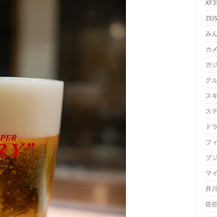
XF3
ZEI
み
カ
ガ
ク
ス
ス
ド
フ
プ
マ
井
佐