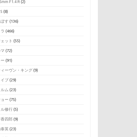
5mm F1.4 R
(2)
SS
(8)
んぽす
(136)
メラ
(466)
ジェット
(55)
ルマ
(72)
キー
(91)
ティーヴン・キング
(9)
ライブ
(29)
ィルム
(23)
ジョー
(75)
イル修行
(5)
川香四郎
(9)
伯泰英
(23)