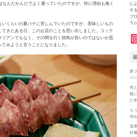
いはなんだかんだでよく通っていたのですが、特に理由も無く
に
す
プ
ラ
いくらいの夏バテに苦しんでいたのですが、美味しいもの
してきたある日、このお店のことを思い出しました。コッテ
タリアンでもなく、その間を行く焼鳥が良いのではないか思
ってみようと言うことになりました。
新
月2
色
観に
だ本
も
地
道
牡