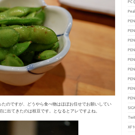
PC
(
Pea
PEN
PEN
PEN
PEN
PEN
PEN
PEN
PEN
PEN
たのですが、どうやら食べ物はほぼお任せでお願いしてい
SIG
最初に出てきたのは枝豆です。となるとアレですよね。
Twi
XF1