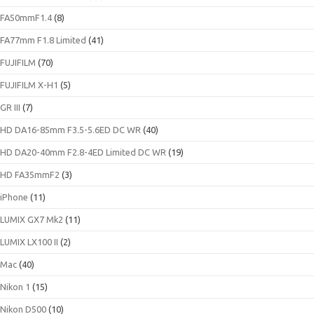
FA50mmF1.4
(8)
FA77mm F1.8 Limited
(41)
FUJIFILM
(70)
FUJIFILM X-H1
(5)
GR III
(7)
HD DA16-85mm F3.5-5.6ED DC WR
(40)
HD DA20-40mm F2.8-4ED Limited DC WR
(19)
HD FA35mmF2
(3)
iPhone
(11)
LUMIX GX7 Mk2
(11)
LUMIX LX100 II
(2)
Mac
(40)
Nikon 1
(15)
Nikon D500
(10)