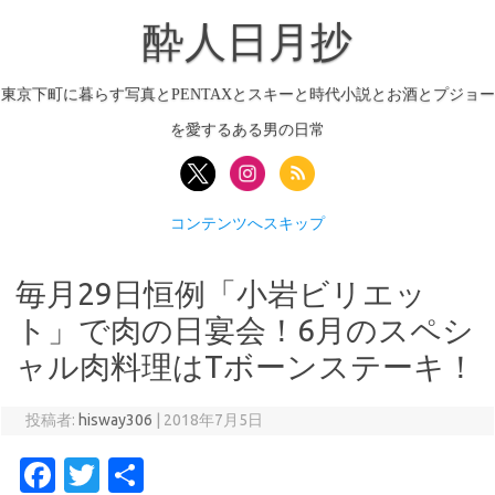
酔人日月抄
東京下町に暮らす写真とPENTAXとスキーと時代小説とお酒とプジョー
を愛するある男の日常
コンテンツへスキップ
毎月29日恒例「小岩ビリエッ
ト」で肉の日宴会！6月のスペシ
ャル肉料理はTボーンステーキ！
投稿者:
hisway306
|
2018年7月5日
Fa
T
共