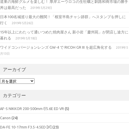
道東の海鮮グルメを楽しむ！ 厚岸エーウロコの生牡蠣と釧路和商市場の勝手
丼は最高だった
2019年5月29日
日本100名城巡り最大の難関！「根室半島チャシ跡群」へスタンプを押しに
行く
2019年5月26日
15年以上にわたって通いつめた焼肉屋さん 新小岩「慶州苑」が閉店し途方に
暮れる
2019年5月18日
ワイドコンバージョンレンズ GW-4 で RICOH GR III を超広角化する
2019年5
月13日
アーカイブ
ア
ー
カ
カテゴリー
イ
ブ
AF-S NIKKOR 200-500mm f/5.6E ED VR
(5)
Canon
(24)
DA-FE 10-17mm F3.5-4.5ED [IF]
(23)