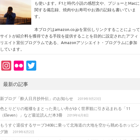
も使います。F1と時代小説の感想文や、プジョーとMacに
関する備忘録、焼肉やお寿司やお酒の記録も書いていま
す。
本ブログはamazon.co.jpを宣伝しリンクすることによって
サイトが紹介料を獲得できる手段を提供することを目的に設定されたアフィ
リエイト宣伝プログラムである、Amazonアソシエイト・プログラムに参加
しています。
In
Fl
T
st
ic
w
a
kr
it
最新の記事
gr
te
新ブログ「酔人日月抄外伝」のお知らせ
2019年9月23日
a
r
色とりどりの襤褸をまとった美しい舟がゆく世界観に引き込まれる「11
m
（Eleven）」など最近読んだ本3冊
2019年6月8日
もうすぐ退役するサーブ340Bに乗って北海道の大地を空から眺めるホッピン
グ旅
2019年6月2日