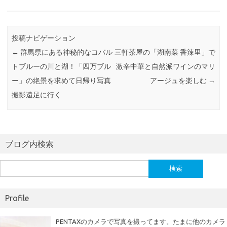
b
te
o
r
投稿ナビゲーション
o
←
群馬県にある神秘的なコバル
三軒茶屋の「湖南菜 香辣里」で
k
トブルーの川と湖！「四万ブル
激辛中華と自然派ワインのマリ
ー」の絶景を求めて日帰り写真
アージュを楽しむ
→
撮影遠足に行く
ブログ内検索
検
索:
Profile
PENTAXのカメラで写真を撮ってます。たまに他のカメラ