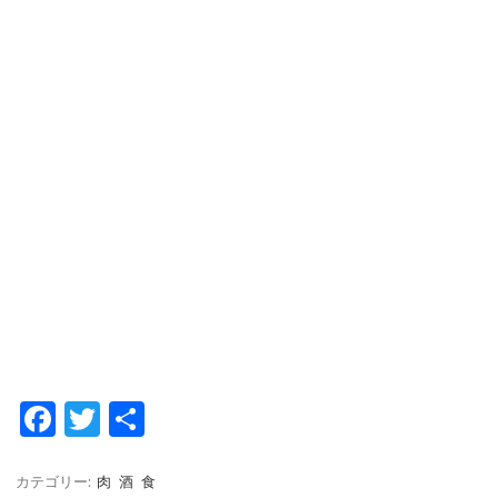
Fa
T
共
c
w
有
e
it
カテゴリー:
肉
酒
食