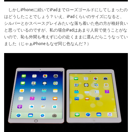
しかしiPhoneに続いてiPadまでローズゴールドにしてしまったの
はどうしたことでしょう？ いえ、iPadくらいのサイズになると、
シルバーとかスペースグレイみたいな落ち着いた色の方が格好良い
と思っているのですが、私の場合iPadはあまり人前で使うことがな
いので、恥も外聞も考えずに心の赴くままに選んだらこうなってい
ました（じゃぁiPhoneもなぜ同じ色なんだ？）