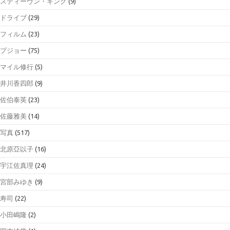
スティーヴン・キング
(9)
ドライブ
(29)
フィルム
(23)
プジョー
(75)
マイル修行
(5)
井川香四郎
(9)
佐伯泰英
(23)
佐藤雅美
(14)
写真
(517)
北原亞以子
(16)
宇江佐真理
(24)
宮部みゆき
(9)
寿司
(22)
小田嶋隆
(2)