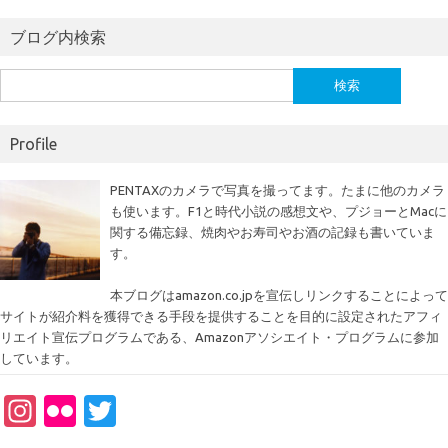
ブログ内検索
検
索:
Profile
PENTAXのカメラで写真を撮ってます。たまに他のカメラ
も使います。F1と時代小説の感想文や、プジョーとMacに
関する備忘録、焼肉やお寿司やお酒の記録も書いていま
す。
本ブログはamazon.co.jpを宣伝しリンクすることによって
サイトが紹介料を獲得できる手段を提供することを目的に設定されたアフィ
リエイト宣伝プログラムである、Amazonアソシエイト・プログラムに参加
しています。
In
Fl
T
st
ic
w