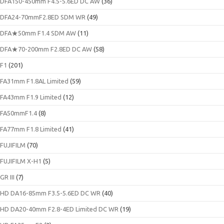
DFA150-450mm F4.5-5.6ED DC AW
(36)
DFA24-70mmF2.8ED SDM WR
(49)
DFA★50mm F1.4 SDM AW
(11)
DFA★70-200mm F2.8ED DC AW
(58)
F1
(201)
FA31mm F1.8AL Limited
(59)
FA43mm F1.9 Limited
(12)
FA50mmF1.4
(8)
FA77mm F1.8 Limited
(41)
FUJIFILM
(70)
FUJIFILM X-H1
(5)
GR III
(7)
HD DA16-85mm F3.5-5.6ED DC WR
(40)
HD DA20-40mm F2.8-4ED Limited DC WR
(19)