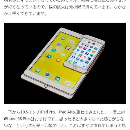
横も少しずつ大きくなっているのですが、同時に液晶左右のベゼル
が細くなっているので、幅の拡大は最小限で済んでいます。なかな
か上手くできています。
下から10.5インチiPad Pro、iPad Airを重ねてみました。一番上の
iPhone 6S Plusはおまけです。思ったほど大きくなった感じがしな
いな、というのが第一印象でした。これはすぐに慣れてしまうと思