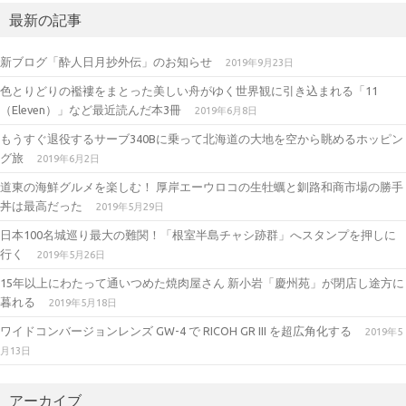
a
kr
it
最新の記事
gr
te
新ブログ「酔人日月抄外伝」のお知らせ
2019年9月23日
a
r
色とりどりの襤褸をまとった美しい舟がゆく世界観に引き込まれる「11
m
（Eleven）」など最近読んだ本3冊
2019年6月8日
もうすぐ退役するサーブ340Bに乗って北海道の大地を空から眺めるホッピン
グ旅
2019年6月2日
道東の海鮮グルメを楽しむ！ 厚岸エーウロコの生牡蠣と釧路和商市場の勝手
丼は最高だった
2019年5月29日
日本100名城巡り最大の難関！「根室半島チャシ跡群」へスタンプを押しに
行く
2019年5月26日
15年以上にわたって通いつめた焼肉屋さん 新小岩「慶州苑」が閉店し途方に
暮れる
2019年5月18日
ワイドコンバージョンレンズ GW-4 で RICOH GR III を超広角化する
2019年5
月13日
アーカイブ