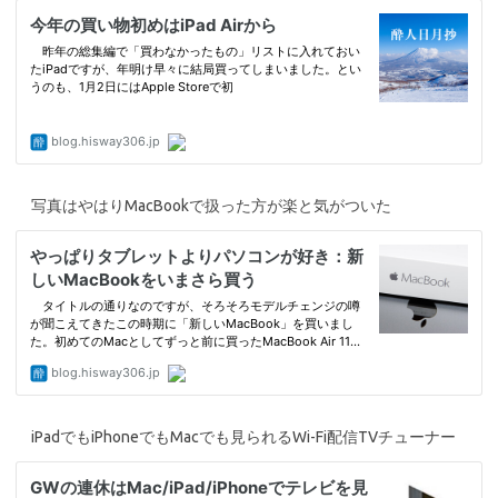
写真はやはりMacBookで扱った方が楽と気がついた
iPadでもiPhoneでもMacでも見られるWi-Fi配信TVチューナー