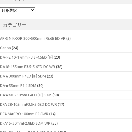
ア
ー
カ
カテゴリー
イ
ブ
AF-S NIKKOR 200-500mm f/5.6E ED VR
(5)
Canon
(24)
DA-FE 10-17mm F3.5-4.5ED [IF]
(23)
DA18-135mm F3.5-5.6ED DC WR
(38)
DA★300mm F4ED [IF] SDM
(23)
DA★55mm F1.4 SDM
(30)
DA★60-250mm F4ED [IF] SDM
(50)
DFA 28-105mmF3.5-5.6ED DC WR
(17)
DFA MACRO 100mm F2.8WR
(14)
DFA15-30mmF2.8ED SDM WR
(53)