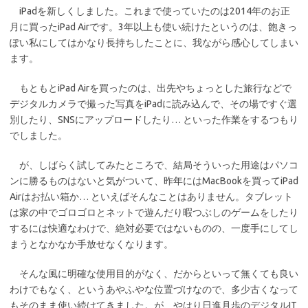
iPadを新しくしました。これまで使っていたのは2014年のお正
e
it
月に買ったiPad Airです。3年以上も使い続けたというのは、飽きっ
b
te
ぽい私にしてはかなり長持ちしたことに、我ながら感心してしまい
o
r
ます。
o
もともとiPad Airを買ったのは、出先やちょっとした旅行などで
k
デジタルカメラで撮った写真をiPadに読み込んで、その場ですぐ選
別したり、SNSにアップロードしたり… といった作業をするつもり
でしました。
が、しばらく試してみたところで、結局そういった用途はパソコ
ンに勝るものはないと気がついて、昨年にはMacBookを買ってiPad
Airはお払い箱か… といえばそんなことはありません。タブレット
は家の中でゴロゴロとネットで遊んだり暇つぶしのゲームをしたり
するには快適なわけで、絶対必要ではないものの、一度手にしてし
まうとなかなか手放せなくなります。
そんな風に明確な使用目的がなく、だからといって無くても良い
わけでもなく、というあやふやな位置づけなので、多少古くなって
もそのまま使い続けてきました。が、やはり日進月歩のデジタルIT