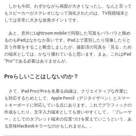
しかも今回、わずかながら画面が大きくなったし、なんと言って
もスピーカーがステレオになって強化されたのは、TV視聴端末と
しては非常に大きな改善ポイントです。
あと、意外にLightroom mobileで同期した写真をパラパラと眺め
るのもiPadはなかなか良いです。iPad上で選別したり現像したりと
言う作業をすること断念しましたが、撮影済の写真を「見る」ため
の端末としては、かなり優れていると思います。まぁ、これはiPad
“Pro”である必要はありませんが。
Proらしいことはしないのか？
さて、iPad ProがProを名乗る由縁は、クリエイティブな作業に
も対応するためとして、Apple Pencil（デジタイザペン）とスマー
トキーボードに対応している点にあります。これでグラフィックの
作成をしたり、文字入力端末としても使いやすくして、「プレーヤ
ー」としてのタブレット端末の位置づけを変えていこうという、あ
る意味MacBookキラーなのかもしれません。。