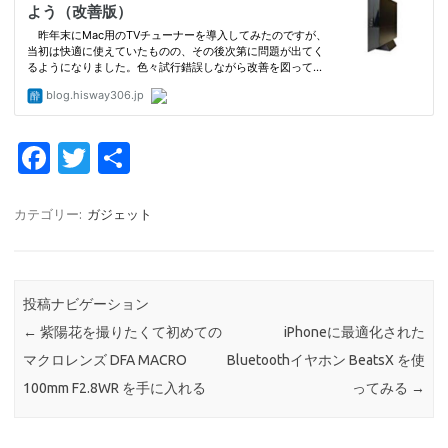
Fa
T
共
c
w
有
e
it
カテゴリー:
ガジェット
b
te
o
r
投稿ナビゲーション
o
←
紫陽花を撮りたくて初めての
iPhoneに最適化された
k
マクロレンズ DFA MACRO
Bluetoothイヤホン BeatsX を使
100mm F2.8WR を手に入れる
ってみる
→