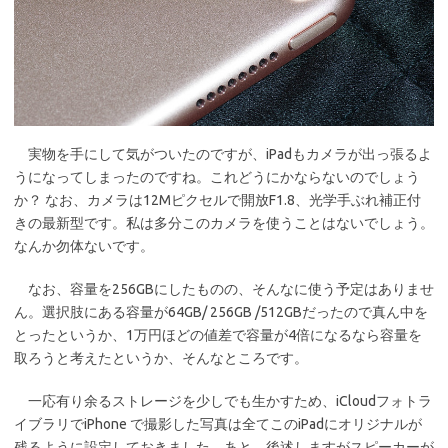
実物を手にして気がついたのですが、iPadもカメラが出っ張るよ
うになってしまったのですね。これどうにかならないのでしょう
か？ なお、カメラは12Mピクセルで開放F1.8、光学手ぶれ補正付
きの最新型です。私は多分このカメラを使うことはないでしょう。
なんか勿体ないです。
なお、容量を256GBにしたものの、そんなに使う予定はありませ
ん。選択肢にある容量が64GB/ 256GB /512GBだったので真ん中を
とったというか、1万円ほどの値差で容量が4倍になるなら容量を
取ろうと考えたというか、そんなところです。
一応有り余るストレージを少しでも生かすため、iCloudフォトラ
イブラリでiPhone で撮影した写真は全てこのiPadにオリジナルが
残るように設定しておきました。あと、後述しますがスピーカーが