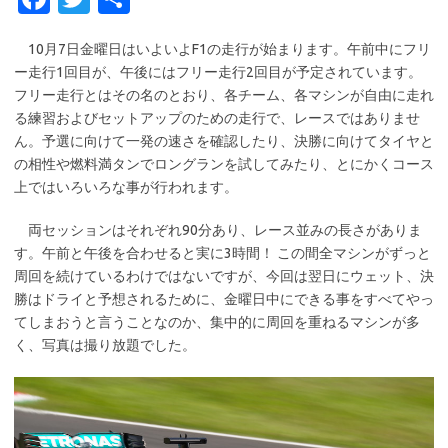
c
w
有
10月7日金曜日はいよいよF1の走行が始まります。午前中にフリ
e
it
ー走行1回目が、午後にはフリー走行2回目が予定されています。
b
te
フリー走行とはその名のとおり、各チーム、各マシンが自由に走れ
o
r
る練習およびセットアップのための走行で、レースではありませ
ん。予選に向けて一発の速さを確認したり、決勝に向けてタイヤと
o
の相性や燃料満タンでロングランを試してみたり、とにかくコース
k
上ではいろいろな事が行われます。
両セッションはそれぞれ90分あり、レース並みの長さがありま
す。午前と午後を合わせると実に3時間！ この間全マシンがずっと
周回を続けているわけではないですが、今回は翌日にウェット、決
勝はドライと予想されるために、金曜日中にできる事をすべてやっ
てしまおうと言うことなのか、集中的に周回を重ねるマシンが多
く、写真は撮り放題でした。