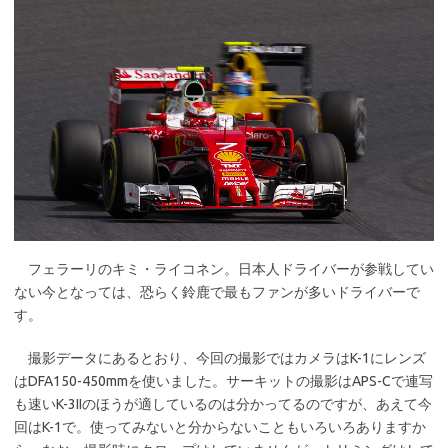
フェラーリのキミ・ライコネン。日本人ドライバーが参戦してい
ない今となっては、恐らく鈴鹿で最もファンが多いドライバーで
す。
撮影データにあるとおり、今回の撮影ではカメラはK-1にレンズ
はDFA150-450mmを使いました。サーキットの撮影はAPS-Cで連写
も速いK-3IIのほうが適しているのは分かってるのですが、あえて今
回はK-1で。使ってみないと分からないこともいろいろありますか