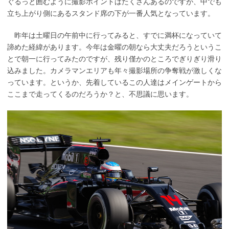
ぐるっと囲むように撮影ポイントはたくさんあるのですが、中でも
立ち上がり側にあるスタンド席の下が一番人気となっています。
昨年は土曜日の午前中に行ってみると、すでに満杯になっていて
諦めた経緯があります。今年は金曜の朝なら大丈夫だろうというこ
とで朝一に行ってみたのですが、残り僅かのところでぎりぎり滑り
込みました。カメラマンエリアも年々撮影場所の争奪戦が激しくな
っています。というか、先着しているこの人達はメインゲートから
ここまで走ってくるのだろうか？と、不思議に思います。