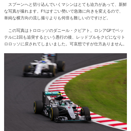
スプーンへと切り込んでいくマシンはとても迫力があって、新鮮
な写真が撮れます。F1はすごい勢いで急激に向きを変えるので、
単純な横方向の流し撮りよりも何倍も難しいのですけど。
この写真はトロロッソのダニール・クピアト。ロシアGPでベッ
テルに2回も追突するという愚行の後、レッドブルをクビになりト
ロロッソに戻されてしまいました。可哀想ですが仕方ありません。