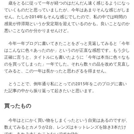
歳をとるに従って一年が経つのはだんだん速く感じるようになっ
e
it
ていくものだと思っていましたが、今年はあまりそんな感じがしま
b
te
せん。たしか2014年もそんな感じでしたので、私の中では時間の
o
r
感覚が停滞期というか安定期を迎えているのかも。良いことなのか
悪いことなのか分かりませんけど。
o
k
今年一年ブログに書いてきたことをざっと見返してみると「今年
はこんなに色々あったのか」というのが正直な感想です。もう少し
正確に言うと、タイトルにも書いたように「今年は本当に色々なも
のを買ってしまった」一年でした。それら数々の品を改めて見直し
てみると、この一年は長かったと思わざるを得ません。
とうことで、例年通り私にとっての2015年をこのブログに書い
た記事の中から振り返って起きたいと思います。
買ったもの
今年はとにかく買い物をしまくったという自覚はあるのですが、
数えてみるとカメラが2台、レンズはキットレンズを除き3本だけ