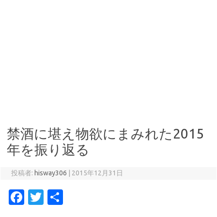
禁酒に堪え物欲にまみれた2015
年を振り返る
投稿者:
hisway306
|
2015年12月31日
Fa
T
共
c
w
有