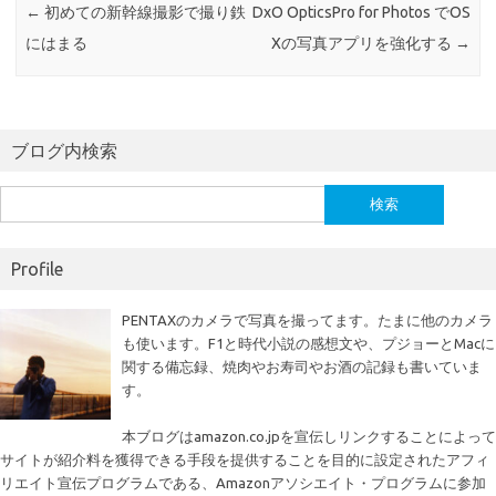
←
初めての新幹線撮影で撮り鉄
DxO OpticsPro for Photos でOS
k
にはまる
Xの写真アプリを強化する
→
ブログ内検索
検
索:
Profile
PENTAXのカメラで写真を撮ってます。たまに他のカメラ
も使います。F1と時代小説の感想文や、プジョーとMacに
関する備忘録、焼肉やお寿司やお酒の記録も書いていま
す。
本ブログはamazon.co.jpを宣伝しリンクすることによって
サイトが紹介料を獲得できる手段を提供することを目的に設定されたアフィ
リエイト宣伝プログラムである、Amazonアソシエイト・プログラムに参加