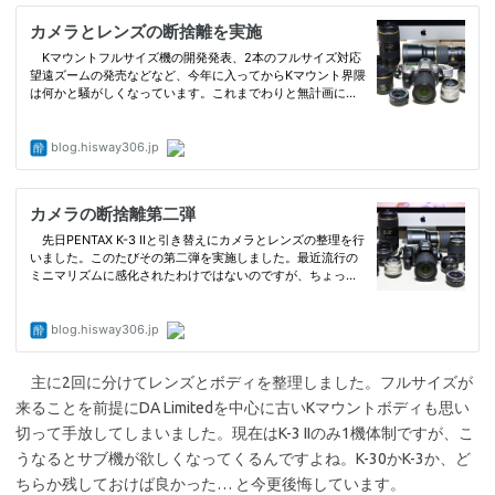
主に2回に分けてレンズとボディを整理しました。フルサイズが
来ることを前提にDA Limitedを中心に古いKマウントボディも思い
切って手放してしまいました。現在はK-3 IIのみ1機体制ですが、こ
うなるとサブ機が欲しくなってくるんですよね。K-30かK-3か、ど
ちらか残しておけば良かった… と今更後悔しています。