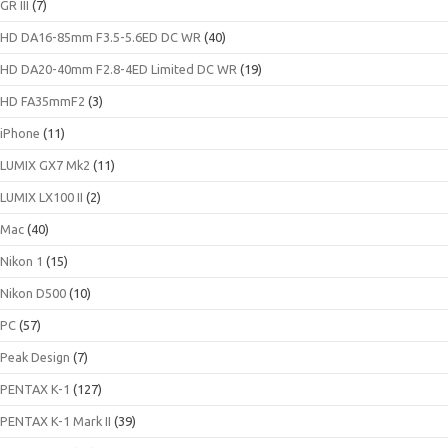
GR III
(7)
HD DA16-85mm F3.5-5.6ED DC WR
(40)
HD DA20-40mm F2.8-4ED Limited DC WR
(19)
HD FA35mmF2
(3)
iPhone
(11)
LUMIX GX7 Mk2
(11)
LUMIX LX100 II
(2)
Mac
(40)
Nikon 1
(15)
Nikon D500
(10)
PC
(57)
Peak Design
(7)
PENTAX K-1
(127)
PENTAX K-1 Mark II
(39)