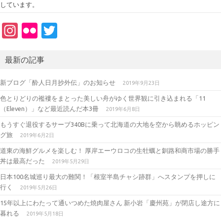
しています。
In
Fl
T
st
ic
w
a
kr
it
最新の記事
gr
te
新ブログ「酔人日月抄外伝」のお知らせ
2019年9月23日
a
r
色とりどりの襤褸をまとった美しい舟がゆく世界観に引き込まれる「11
m
（Eleven）」など最近読んだ本3冊
2019年6月8日
もうすぐ退役するサーブ340Bに乗って北海道の大地を空から眺めるホッピン
グ旅
2019年6月2日
道東の海鮮グルメを楽しむ！ 厚岸エーウロコの生牡蠣と釧路和商市場の勝手
丼は最高だった
2019年5月29日
日本100名城巡り最大の難関！「根室半島チャシ跡群」へスタンプを押しに
行く
2019年5月26日
15年以上にわたって通いつめた焼肉屋さん 新小岩「慶州苑」が閉店し途方に
暮れる
2019年5月18日