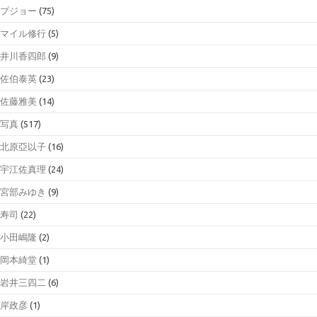
プジョー
(75)
マイル修行
(5)
井川香四郎
(9)
佐伯泰英
(23)
佐藤雅美
(14)
写真
(517)
北原亞以子
(16)
宇江佐真理
(24)
宮部みゆき
(9)
寿司
(22)
小田嶋隆
(2)
岡本綺堂
(1)
岩井三四二
(6)
岸政彦
(1)