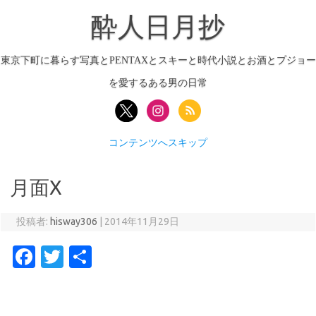
酔人日月抄
東京下町に暮らす写真とPENTAXとスキーと時代小説とお酒とプジョー
を愛するある男の日常
コンテンツへスキップ
月面X
投稿者:
hisway306
|
2014年11月29日
Fa
T
共
c
w
有
e
it