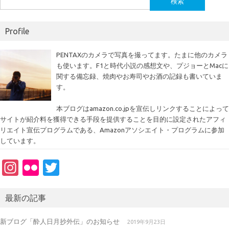
索:
Profile
PENTAXのカメラで写真を撮ってます。たまに他のカメラ
も使います。F1と時代小説の感想文や、プジョーとMacに
関する備忘録、焼肉やお寿司やお酒の記録も書いていま
す。
本ブログはamazon.co.jpを宣伝しリンクすることによって
サイトが紹介料を獲得できる手段を提供することを目的に設定されたアフィ
リエイト宣伝プログラムである、Amazonアソシエイト・プログラムに参加
しています。
In
Fl
T
st
ic
w
a
kr
it
最新の記事
gr
te
新ブログ「酔人日月抄外伝」のお知らせ
2019年9月23日