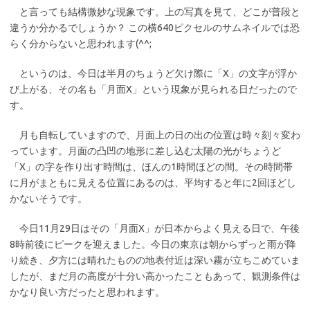
と言っても結構微妙な現象です。上の写真を見て、どこが普段と
違うか分かるでしょうか？ この横640ピクセルのサムネイルでは恐
らく分からないと思われます(^^;
というのは、今日は半月のちょうど欠け際に「X」の文字が浮か
び上がる、その名も「月面X」という現象が見られる日だったので
す。
月も自転していますので、月面上の日の出の位置は時々刻々変わ
っています。月面の凸凹の地形に差し込む太陽の光がちょうど
「X」の字を作り出す時間は、ほんの1時間ほどの間。その時間帯
に月がまともに見える位置にあるのは、平均すると年に2回ほどし
かないそうです。
今日11月29日はその「月面X」が日本からよく見える日で、午後
8時前後にピークを迎えました。今日の東京は朝からずっと雨が降
り続き、夕方には晴れたものの地表付近は深い霧が立ちこめていま
したが、まだ月の高度が十分い高かったこともあって、観測条件は
かなり良い方だったと思われます。