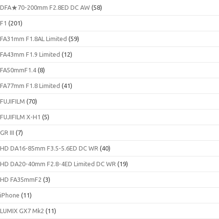
DFA★70-200mm F2.8ED DC AW
(58)
F1
(201)
FA31mm F1.8AL Limited
(59)
FA43mm F1.9 Limited
(12)
FA50mmF1.4
(8)
FA77mm F1.8 Limited
(41)
FUJIFILM
(70)
FUJIFILM X-H1
(5)
GR III
(7)
HD DA16-85mm F3.5-5.6ED DC WR
(40)
HD DA20-40mm F2.8-4ED Limited DC WR
(19)
HD FA35mmF2
(3)
iPhone
(11)
LUMIX GX7 Mk2
(11)