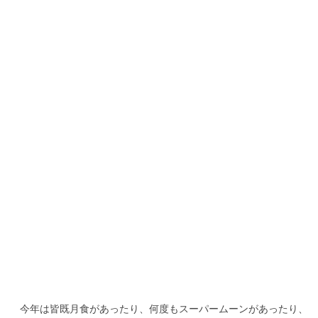
b
te
o
r
o
k
今年は皆既月食があったり、何度もスーパームーンがあったり、