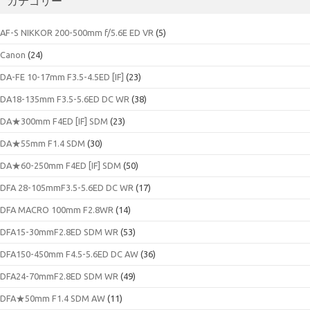
カテゴリー
イ
ブ
AF-S NIKKOR 200-500mm f/5.6E ED VR
(5)
Canon
(24)
DA-FE 10-17mm F3.5-4.5ED [IF]
(23)
DA18-135mm F3.5-5.6ED DC WR
(38)
DA★300mm F4ED [IF] SDM
(23)
DA★55mm F1.4 SDM
(30)
DA★60-250mm F4ED [IF] SDM
(50)
DFA 28-105mmF3.5-5.6ED DC WR
(17)
DFA MACRO 100mm F2.8WR
(14)
DFA15-30mmF2.8ED SDM WR
(53)
DFA150-450mm F4.5-5.6ED DC AW
(36)
DFA24-70mmF2.8ED SDM WR
(49)
DFA★50mm F1.4 SDM AW
(11)