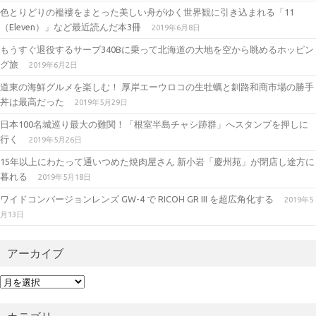
a
r
色とりどりの襤褸をまとった美しい舟がゆく世界観に引き込まれる「11
m
（Eleven）」など最近読んだ本3冊
2019年6月8日
もうすぐ退役するサーブ340Bに乗って北海道の大地を空から眺めるホッピン
グ旅
2019年6月2日
道東の海鮮グルメを楽しむ！ 厚岸エーウロコの生牡蠣と釧路和商市場の勝手
丼は最高だった
2019年5月29日
日本100名城巡り最大の難関！「根室半島チャシ跡群」へスタンプを押しに
行く
2019年5月26日
15年以上にわたって通いつめた焼肉屋さん 新小岩「慶州苑」が閉店し途方に
暮れる
2019年5月18日
ワイドコンバージョンレンズ GW-4 で RICOH GR III を超広角化する
2019年5
月13日
アーカイブ
ア
ー
カ