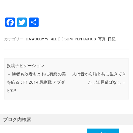
Fa
T
共
c
w
有
e
it
カテゴリー:
DA★300mm F4ED [IF] SDM
PENTAX K-3
写真
日記
b
te
o
r
投稿ナビゲーション
o
←
勝者も敗者もともに有終の美
人は昔から猫と共に生きてき
k
を飾る：F1 2014 最終戦 アブダ
た：江戸猫ばなし
→
ビGP
ブログ内検索
検