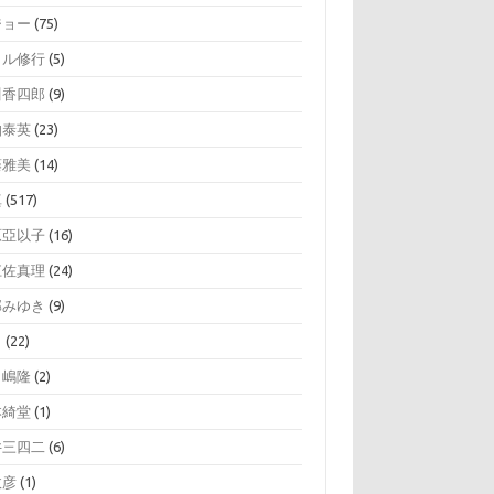
ジョー
(75)
イル修行
(5)
川香四郎
(9)
伯泰英
(23)
藤雅美
(14)
真
(517)
原亞以子
(16)
江佐真理
(24)
部みゆき
(9)
司
(22)
田嶋隆
(2)
本綺堂
(1)
井三四二
(6)
政彦
(1)