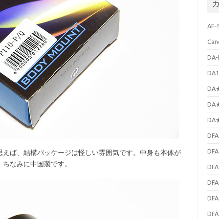
イ
ブ
AF-
Can
DA-
DA1
DA★
DA★
DA★
DFA
DFA
えば、結構パッケージは怪しい雰囲気です。中身も本体が
。ちなみに中国製です。
DFA
DFA
DFA
DFA