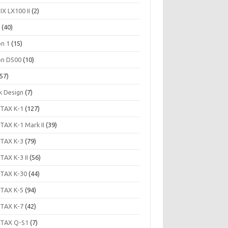
IX LX100 II
(2)
c
(40)
on 1
(15)
on D500
(10)
57)
k Design
(7)
TAX K-1
(127)
TAX K-1 Mark II
(39)
TAX K-3
(79)
TAX K-3 II
(56)
TAX K-30
(44)
TAX K-5
(94)
TAX K-7
(42)
TAX Q-S1
(7)