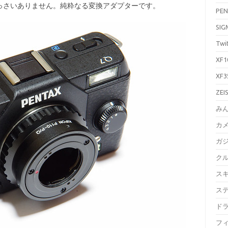
っさいありません。純粋なる変換アダプターです。
PEN
SIG
Twi
XF1
XF3
ZEI
み
カ
ガ
ク
ス
ス
ド
フ