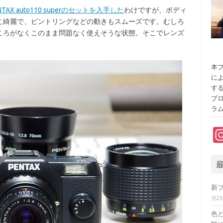
NTAX auto110 superのセットを入手した
わけですが、ボディ
こ綺麗で、ピントリングなどの動きもスムーズです。むしろ
ころがなくこのまま問題なく使えそうな状態。そこでレンズ
本ブ
に
す
プ
ラ
新
月2
色