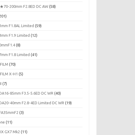
★70-200mm F2.8ED DC AW
(58)
201)
1mm F1.8AL Limited
(59)
3mm F1.9 Limited
(12)
0mmF1.4
(8)
7mm F1.8 Limited
(41)
IFILM
(70)
IFILM X-H1
(5)
II
(7)
DA16-85mm F3.5-5.6ED DC WR
(40)
DA20-40mm F2.8-4ED Limited DC WR
(19)
FA35mmF2
(3)
one
(11)
IX GX7 Mk2
(11)