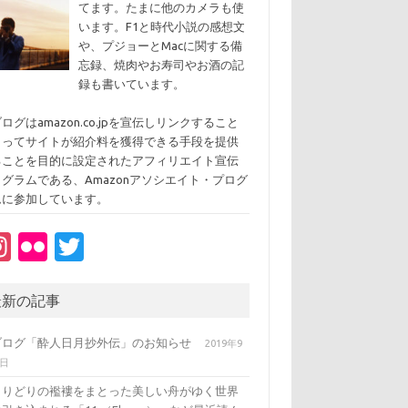
てます。たまに他のカメラも使
います。F1と時代小説の感想文
や、プジョーとMacに関する備
忘録、焼肉やお寿司やお酒の記
録も書いています。
ログはamazon.co.jpを宣伝しリンクすること
よってサイトが紹介料を獲得できる手段を提供
ることを目的に設定されたアフィリエイト宣伝
ログラムである、Amazonアソシエイト・プログ
ムに参加しています。
In
Fl
T
st
ic
w
a
kr
it
最新の記事
gr
te
ブログ「酔人日月抄外伝」のお知らせ
2019年9
a
r
3日
m
とりどりの襤褸をまとった美しい舟がゆく世界