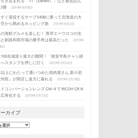
引き込まれる「11 （Eleven）」など最近読ん
3冊
2019年6月8日
うすぐ退役するサーブ340Bに乗って北海道の大
を空から眺めるホッピング旅
2019年6月2日
東の海鮮グルメを楽しむ！ 厚岸エーウロコの生
蠣と釧路和商市場の勝手丼は最高だった
2019年
29日
本100名城巡り最大の難関！「根室半島チャシ跡
」へスタンプを押しに行く
2019年5月26日
5年以上にわたって通いつめた焼肉屋さん 新小岩
慶州苑」が閉店し途方に暮れる
2019年5月18日
ドコンバージョンレンズ GW-4 で RICOH GR III
超広角化する
2019年5月13日
アーカイブ