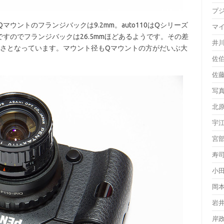
プ
マウントのフランジバックは9.2mm。auto110はQシリーズ
マ
すのでフランジバックは26.5mmほどあるようです。その差
井
長さとなっています。マウント径もQマウントの方がだいぶ大
佐
佐
写
北
宇
宮
寿
小
岡
岩
岸