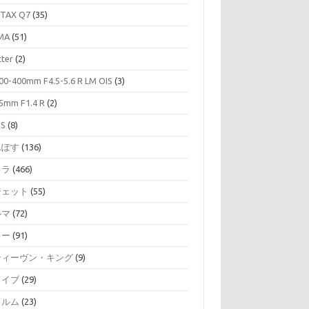
TAX Q7
(35)
MA
(51)
tter
(2)
00-400mm F4.5-5.6 R LM OIS
(3)
5mm F1.4 R
(2)
SS
(8)
んぽす
(136)
メラ
(466)
ジェット
(55)
ルマ
(72)
キー
(91)
ティーヴン・キング
(9)
ライブ
(29)
ィルム
(23)