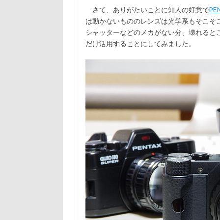
c
w
有
さて、ありがたいことに知人の好意で
PE
e
it
は動かないもののレンズは光学系もそこそ
b
te
シャッターなどのメカがない分、壊れると
o
r
だけ活用することにしてみました。
o
k