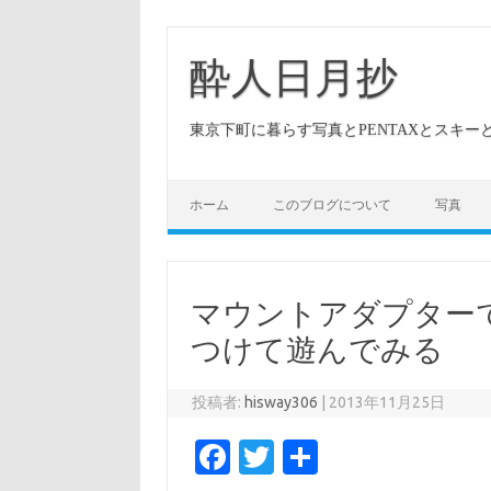
酔人日月抄
東京下町に暮らす写真とPENTAXとスキ
ホーム
このブログについて
写真
マウントアダプターでP
つけて遊んでみる
投稿者:
hisway306
|
2013年11月25日
Fa
T
共