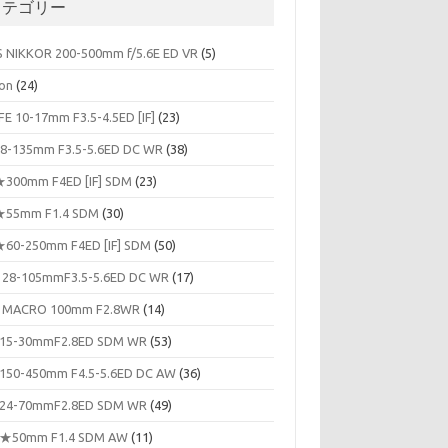
カテゴリー
S NIKKOR 200-500mm f/5.6E ED VR
(5)
on
(24)
FE 10-17mm F3.5-4.5ED [IF]
(23)
8-135mm F3.5-5.6ED DC WR
(38)
300mm F4ED [IF] SDM
(23)
55mm F1.4 SDM
(30)
60-250mm F4ED [IF] SDM
(50)
 28-105mmF3.5-5.6ED DC WR
(17)
 MACRO 100mm F2.8WR
(14)
15-30mmF2.8ED SDM WR
(53)
150-450mm F4.5-5.6ED DC AW
(36)
24-70mmF2.8ED SDM WR
(49)
★50mm F1.4 SDM AW
(11)