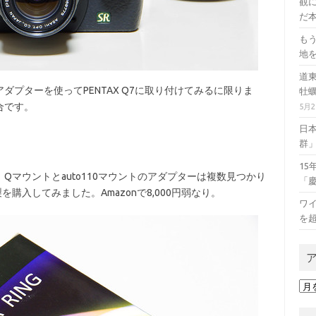
観に
だ本
も
地
道
プターを使ってPENTAX Q7に取り付けてみるに限りま
牡
合です。
5月
日
群
1
マウントとauto110マウントのアダプターは複数見つかり
「
を購入してみました。Amazonで8,000円弱なり。
ワイ
を
ア
ー
カ