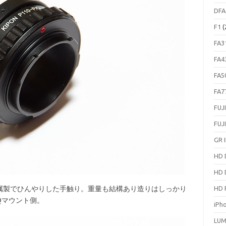
DFA
F1
(
FA3
FA4
FA5
FA7
FUJ
FUJ
GR I
HD 
HD 
製でひんやりした手触り。重量も結構あり造りはしっかり
HD 
Qマウント側。
iPh
LUM