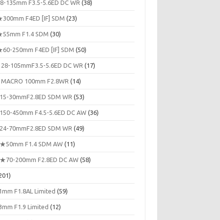
8-135mm F3.5-5.6ED DC WR
(38)
300mm F4ED [IF] SDM
(23)
55mm F1.4 SDM
(30)
60-250mm F4ED [IF] SDM
(50)
 28-105mmF3.5-5.6ED DC WR
(17)
 MACRO 100mm F2.8WR
(14)
15-30mmF2.8ED SDM WR
(53)
150-450mm F4.5-5.6ED DC AW
(36)
24-70mmF2.8ED SDM WR
(49)
★50mm F1.4 SDM AW
(11)
★70-200mm F2.8ED DC AW
(58)
201)
1mm F1.8AL Limited
(59)
3mm F1.9 Limited
(12)