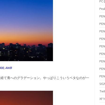
PC
(
Pea
PEN
PEN
PEN
PEN
PEN
PEN
PEN
400, AWB
PEN
PEN
を経て青へのグラデーション。やっぱりこういうベタなのが一
SIG
Twi
XF1