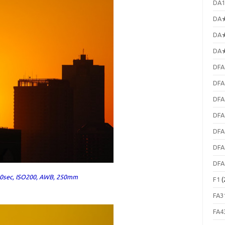
DA1
DA★
DA★
DA★
DFA
DFA
DFA
DFA
DFA
DFA
DFA
0sec, ISO200, AWB, 250mm
F1
(
FA3
FA4