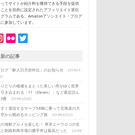
よってサイトが紹介料を獲得できる手段を提供
ることを目的に設定されたアフィリエイト宣伝
ログラムである、Amazonアソシエイト・プログ
ムに参加しています。
In
Fl
T
st
ic
w
a
kr
it
最新の記事
gr
te
ブログ「酔人日月抄外伝」のお知らせ
2019年9
a
r
3日
m
とりどりの襤褸をまとった美しい舟がゆく世界
引き込まれる「11 （Eleven）」など最近読ん
3冊
2019年6月8日
うすぐ退役するサーブ340Bに乗って北海道の大
を空から眺めるホッピング旅
2019年6月2日
東の海鮮グルメを楽しむ！ 厚岸エーウロコの生
蠣と釧路和商市場の勝手丼は最高だった
2019年