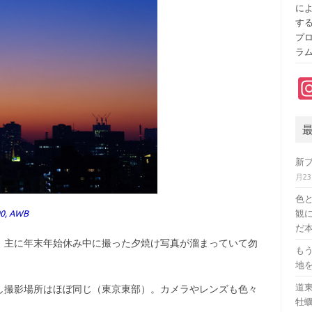
に
す
プ
ラ
新
月2
色
00, AWB
観に
だ本
主に年末年始休み中に撮った夕焼け写真が溜まっていて勿
も
地
道
撮影場所はほぼ同じ（東京東部）。カメラやレンズも色々
牡