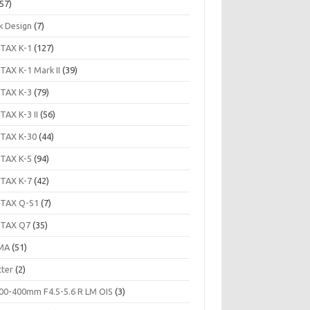
57)
k Design
(7)
TAX K-1
(127)
TAX K-1 Mark II
(39)
TAX K-3
(79)
TAX K-3 II
(56)
TAX K-30
(44)
TAX K-5
(94)
TAX K-7
(42)
TAX Q-S1
(7)
TAX Q7
(35)
MA
(51)
tter
(2)
00-400mm F4.5-5.6 R LM OIS
(3)