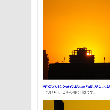
PENTAX K-30, DA★60-250mm F4ED, F9.0, 1/125
1月14日。ビルの陰に日没です。