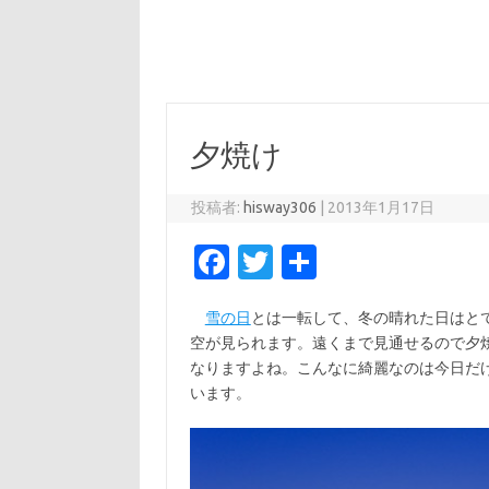
夕焼け
投稿者:
hisway306
|
2013年1月17日
Fa
T
共
c
w
有
雪の日
とは一転して、冬の晴れた日はと
e
it
空が見られます。遠くまで見通せるので夕
b
te
なりますよね。こんなに綺麗なのは今日だ
o
r
います。
o
k