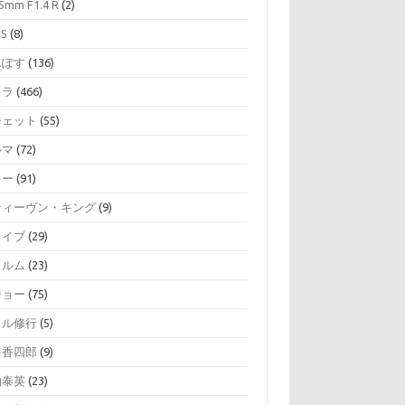
5mm F1.4 R
(2)
SS
(8)
んぽす
(136)
メラ
(466)
ジェット
(55)
ルマ
(72)
キー
(91)
ティーヴン・キング
(9)
ライブ
(29)
ィルム
(23)
ジョー
(75)
イル修行
(5)
川香四郎
(9)
伯泰英
(23)