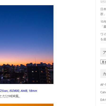
5月
日
群
1
「
ワイ
を
ア
ー
カ
イ
ブ
AF-
/25sec, ISO800, AWB, 18mm
Can
とだけHDR風。
DA-