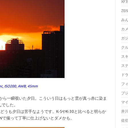
XF3
ZEI
み
カ
ガ
ク
ス
ス
ド
フ
ec, ISO200, AWB, 45mm
プ
間から一瞬覗いた夕日。こういう日はもっと雲が真っ赤に染ま
マ
んでした。
にどうも夕日は苦手なようです。K-5やK-30と比べると明らか
井
Wで撮って丁寧に仕上げないとダメかも。
佐