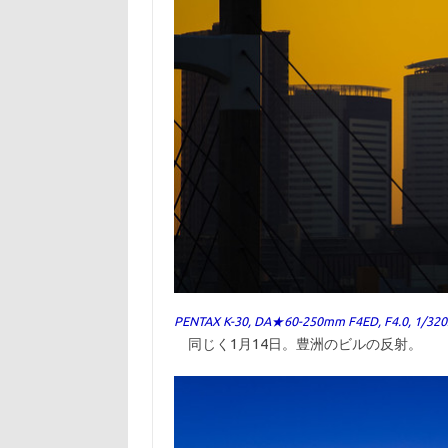
PENTAX K-30, DA★60-250mm F4ED, F4.0, 1/320
同じく1月14日。豊洲のビルの反射。