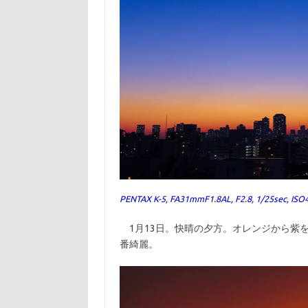
PENTAX K-5, FA31mmF1.8AL, F2.8, 1/25sec, ISO
1月13日。快晴の夕方。オレンジから紫
番綺麗。