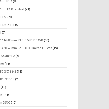
0mmF1.4
(8)
7mm F1.8 Limited
(41)
IFILM
(70)
IFILM X-H1
(5)
II
(7)
DA16-85mm F3.5-5.6ED DC WR
(40)
DA20-40mm F2.8-4ED Limited DC WR
(19)
FA35mmF2
(3)
one
(11)
IX GX7 Mk2
(11)
IX LX100 II
(2)
c
(40)
on 1
(15)
on D500
(10)