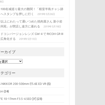
29日
本100名城巡り最大の難関！「根室半島チャシ跡
」へスタンプを押しに行く
2019年5月26日
5年以上にわたって通いつめた焼肉屋さん 新小岩
慶州苑」が閉店し途方に暮れる
2019年5月18日
ドコンバージョンレンズ GW-4 で RICOH GR III
超広角化する
2019年5月13日
アーカイブ
カテゴリー
S NIKKOR 200-500mm f/5.6E ED VR
(5)
on
(24)
FE 10-17mm F3.5-4.5ED [IF]
(23)