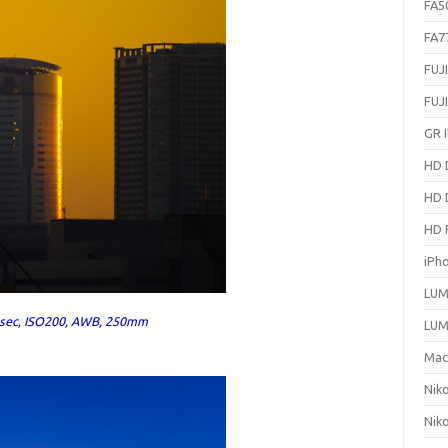
FA5
FA7
FUJ
FUJ
GR I
HD 
HD 
HD 
iPh
LUM
sec, ISO200, AWB, 250mm
LUM
Ma
Nik
Nik