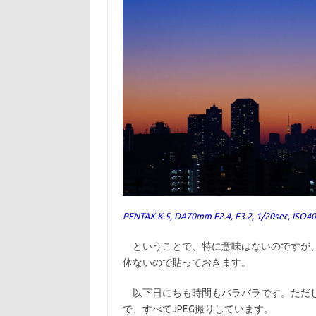
PENTAX K-5, DA70mm F2.4, F3.2, 1/20sec, ISO4
ということで、特に意味はないのですが、
体ないので貼っておきます。
以下日にちも時間もバラバラです。ただし
で、すべてJPEG撮りしています。