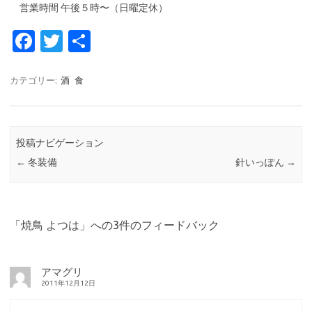
営業時間 午後５時〜（日曜定休）
Fa
T
共
c
w
有
e
it
カテゴリー:
酒
食
b
te
o
r
投稿ナビゲーション
o
←
冬装備
針いっぽん
→
k
「
焼鳥 よつは
」への3件のフィードバック
アマグリ
2011年12月12日