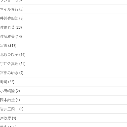
マイル修行
(5)
井川香四郎
(9)
佐伯泰英
(23)
佐藤雅美
(14)
写真
(517)
北原亞以子
(16)
宇江佐真理
(24)
宮部みゆき
(9)
寿司
(22)
小田嶋隆
(2)
岡本綺堂
(1)
岩井三四二
(6)
岸政彦
(1)
散歩
(108)