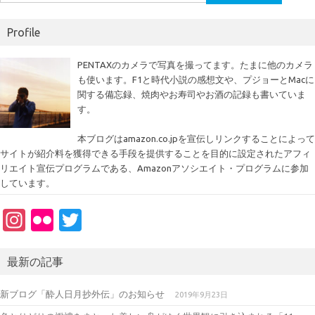
索:
Profile
PENTAXのカメラで写真を撮ってます。たまに他のカメラ
も使います。F1と時代小説の感想文や、プジョーとMacに
関する備忘録、焼肉やお寿司やお酒の記録も書いていま
す。
本ブログはamazon.co.jpを宣伝しリンクすることによって
サイトが紹介料を獲得できる手段を提供することを目的に設定されたアフィ
リエイト宣伝プログラムである、Amazonアソシエイト・プログラムに参加
しています。
In
Fl
T
st
ic
w
a
kr
it
最新の記事
gr
te
新ブログ「酔人日月抄外伝」のお知らせ
2019年9月23日
a
r