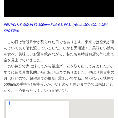
PENTAX K-5, SIGMA 59-500mm F4.5-6.3, F6.3, 1/6sec, ISO1600, -2.0EV,
SPOT測光
この日は皆既月食が見られた日でもあります。東京では空気が澄
んでいて良く晴れ渡っていました。しかも天頂近く。美味しい焼鳥
を食べ、美味しいお酒を飲みながら、私たちも時折お店の外に出て
空を見上げていました。
良い気分で家に帰ってから望遠ズームを取り出してみましたが、
すでに皆既月食状態からは抜け出つつありました。やはり月食中の
月は暗いので、超望遠での撮影は難しいですね。酔っ払った状態で
500mmの手持ち1/6秒もいかがなものかと思います(^^; 出来はとも
かく、一応撮ったよ！という証拠だけ。