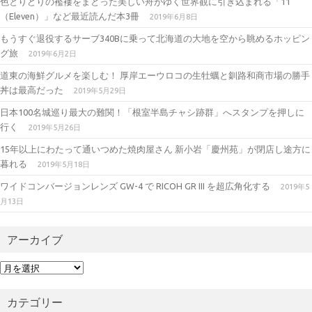
色とりどりの襤褸をまとった美しい舟がゆく世界観に引き込まれる「11
m
（Eleven）」など最近読んだ本3冊
2019年6月8日
もうすぐ退役するサーブ340Bに乗って北海道の大地を空から眺めるホッピン
グ旅
2019年6月2日
道東の海鮮グルメを楽しむ！ 厚岸エーウロコの生牡蠣と釧路和商市場の勝手
丼は最高だった
2019年5月29日
日本100名城巡り最大の難関！「根室半島チャシ跡群」へスタンプを押しに
行く
2019年5月26日
15年以上にわたって通いつめた焼肉屋さん 新小岩「慶州苑」が閉店し途方に
暮れる
2019年5月18日
ワイドコンバージョンレンズ GW-4 で RICOH GR III を超広角化する
2019年5
月13日
アーカイブ
ア
ー
カ
カテゴリー
イ