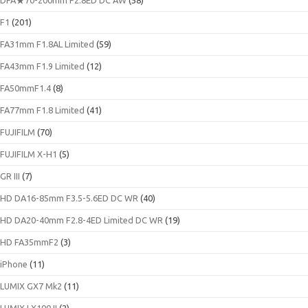
F1
(201)
FA31mm F1.8AL Limited
(59)
FA43mm F1.9 Limited
(12)
FA50mmF1.4
(8)
FA77mm F1.8 Limited
(41)
FUJIFILM
(70)
FUJIFILM X-H1
(5)
GR III
(7)
HD DA16-85mm F3.5-5.6ED DC WR
(40)
HD DA20-40mm F2.8-4ED Limited DC WR
(19)
HD FA35mmF2
(3)
iPhone
(11)
LUMIX GX7 Mk2
(11)
LUMIX LX100 II
(2)