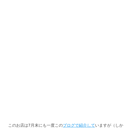
b
te
o
r
o
k
このお店は7月末にも一度この
ブログで紹介して
いますが（しか