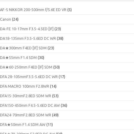
ブ
AF-S NIKKOR 200-500mm f/5.6E ED VR
(5)
Canon
(24)
DA-FE 10-17mm F3.5-4.5ED [IF]
(23)
DA18-135mm F3.5-5.6ED DC WR
(38)
DA★300mm F4ED [IF] SDM
(23)
DA★55mm F1.4 SDM
(30)
DA★60-250mm F4ED [IF] SDM
(50)
DFA 28-105mmF3.5-5.6ED DC WR
(17)
DFA MACRO 100mm F2.8WR
(14)
DFA15-30mmF2.8ED SDM WR
(53)
DFA150-450mm F4.5-5.6ED DC AW
(36)
DFA24-70mmF2.8ED SDM WR
(49)
DFA★50mm F1.4 SDM AW
(11)
DFA★70-200mm F2.8ED DC AW
(58)