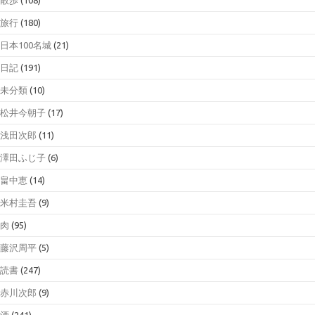
旅行
(180)
日本100名城
(21)
日記
(191)
未分類
(10)
松井今朝子
(17)
浅田次郎
(11)
澤田ふじ子
(6)
畠中恵
(14)
米村圭吾
(9)
肉
(95)
藤沢周平
(5)
読書
(247)
赤川次郎
(9)
酒
(241)