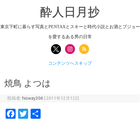
酔人日月抄
東京下町に暮らす写真とPENTAXとスキーと時代小説とお酒とプジョー
を愛するある男の日常
コンテンツへスキップ
焼鳥 よつは
投稿者:
hisway306
|
2011年12月12日
Fa
T
共
c
w
有
e
it