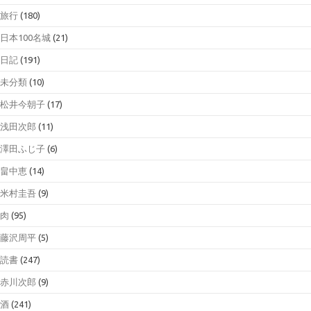
旅行
(180)
日本100名城
(21)
日記
(191)
未分類
(10)
松井今朝子
(17)
浅田次郎
(11)
澤田ふじ子
(6)
畠中恵
(14)
米村圭吾
(9)
肉
(95)
藤沢周平
(5)
読書
(247)
赤川次郎
(9)
酒
(241)