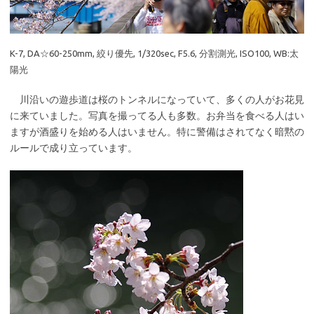
K-7, DA☆60-250mm, 絞り優先, 1/320sec, F5.6, 分割測光, ISO100, WB:太
陽光
川沿いの遊歩道は桜のトンネルになっていて、多くの人がお花見
に来ていました。写真を撮ってる人も多数。お弁当を食べる人はい
ますが酒盛りを始める人はいません。特に警備はされてなく暗黙の
ルールで成り立っています。