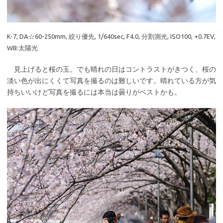
K-7, DA☆60-250mm, 絞り優先, 1/640sec, F4.0, 分割測光, ISO100, +0.7EV,
WB:太陽光
見上げると桜の玉。でも晴れの日はコントラストがきつく、桜の
淡い色が出にくくて写真を撮るのは難しいです。晴れている方が気
持ちいいけど写真を撮るには本当は曇りがベストかも。