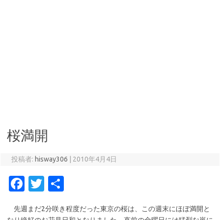
桜満開
投稿者:
hisway306
|
2010年4月4日
Fa
T
共
c
w
有
先週まだ2分咲き程度だった東京の桜は、この週末にほぼ満開と
e
it