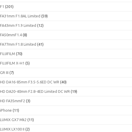
F1
(201)
FA31mm F1.8AL Limited
(59)
FA43mm F1.9 Limited
(12)
FA50mmF1.4
(8)
FA77mm F1.8 Limited
(41)
FUJIFILM
(70)
FUJIFILM X-H1
(5)
GR III
(7)
HD DA16-85mm F3.5-5.6ED DC WR
(40)
HD DA20-40mm F2.8-4ED Limited DC WR
(19)
HD FA35mmF2
(3)
iPhone
(11)
LUMIX GX7 Mk2
(11)
LUMIX LX100 II
(2)