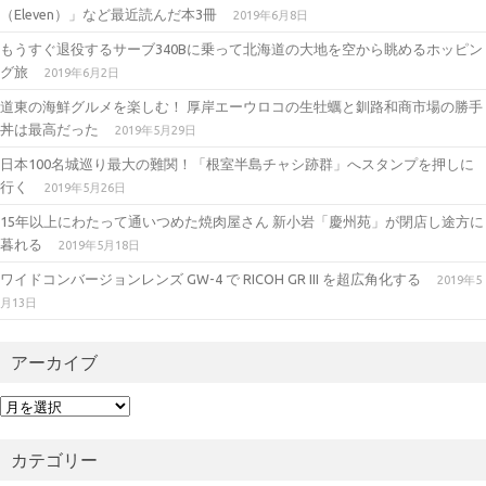
m
（Eleven）」など最近読んだ本3冊
2019年6月8日
もうすぐ退役するサーブ340Bに乗って北海道の大地を空から眺めるホッピン
グ旅
2019年6月2日
道東の海鮮グルメを楽しむ！ 厚岸エーウロコの生牡蠣と釧路和商市場の勝手
丼は最高だった
2019年5月29日
日本100名城巡り最大の難関！「根室半島チャシ跡群」へスタンプを押しに
行く
2019年5月26日
15年以上にわたって通いつめた焼肉屋さん 新小岩「慶州苑」が閉店し途方に
暮れる
2019年5月18日
ワイドコンバージョンレンズ GW-4 で RICOH GR III を超広角化する
2019年5
月13日
アーカイブ
ア
ー
カ
カテゴリー
イ