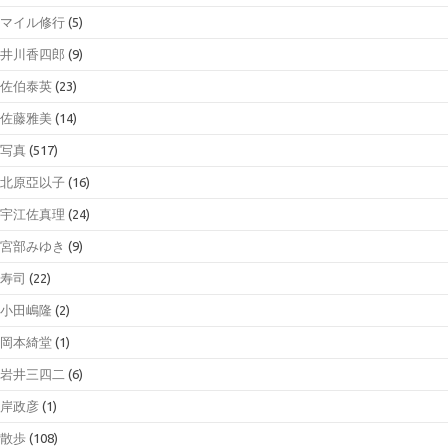
マイル修行
(5)
井川香四郎
(9)
佐伯泰英
(23)
佐藤雅美
(14)
写真
(517)
北原亞以子
(16)
宇江佐真理
(24)
宮部みゆき
(9)
寿司
(22)
小田嶋隆
(2)
岡本綺堂
(1)
岩井三四二
(6)
岸政彦
(1)
散歩
(108)