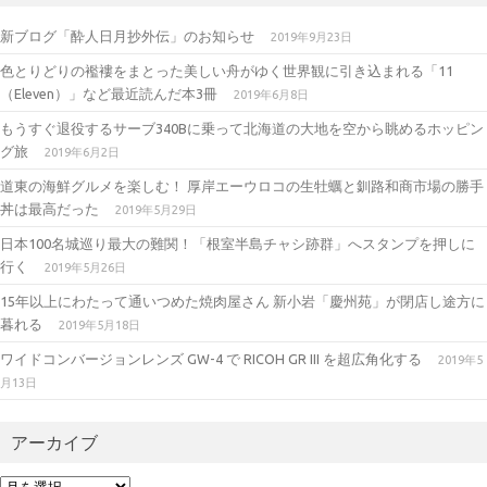
gr
te
新ブログ「酔人日月抄外伝」のお知らせ
2019年9月23日
a
r
色とりどりの襤褸をまとった美しい舟がゆく世界観に引き込まれる「11
m
（Eleven）」など最近読んだ本3冊
2019年6月8日
もうすぐ退役するサーブ340Bに乗って北海道の大地を空から眺めるホッピン
グ旅
2019年6月2日
道東の海鮮グルメを楽しむ！ 厚岸エーウロコの生牡蠣と釧路和商市場の勝手
丼は最高だった
2019年5月29日
日本100名城巡り最大の難関！「根室半島チャシ跡群」へスタンプを押しに
行く
2019年5月26日
15年以上にわたって通いつめた焼肉屋さん 新小岩「慶州苑」が閉店し途方に
暮れる
2019年5月18日
ワイドコンバージョンレンズ GW-4 で RICOH GR III を超広角化する
2019年5
月13日
アーカイブ
ア