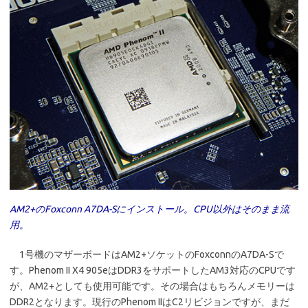
AM2+のFoxconn A7DA-Sにインストール。CPU以外はそのまま流
用。
1号機のマザーボードはAM2+ソケットのFoxconnのA7DA-Sで
す。Phenom II X4 905eはDDR3をサポートしたAM3対応のCPUです
が、AM2+としても使用可能です。その場合はもちろんメモリーは
DDR2となります。現行のPhenom IIはC2リビジョンですが、まだ