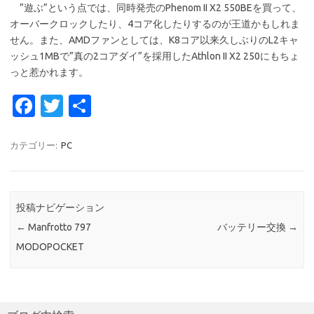
”遊ぶ”という点では、同時発売のPhenom II X2 550BEを買って、
オーバークロックしたり、4コア化したりするのが王道かもしれま
せん。また、AMDファンとしては、K8コア以来久しぶりのL2キャ
ッシュ1MBで”真の2コアダイ”を採用したAthlon II X2 250にもちょ
っと惹かれます。
Fa
T
共
c
w
有
e
it
カテゴリー:
PC
b
te
o
r
投稿ナビゲーション
o
←
Manfrotto 797
バッテリー交換
→
k
MODOPOCKET