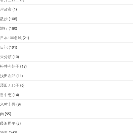
岸政彦
(1)
散歩
(108)
旅行
(180)
日本100名城
(21)
日記
(191)
未分類
(10)
松井今朝子
(17)
浅田次郎
(11)
澤田ふじ子
(6)
畠中恵
(14)
米村圭吾
(9)
肉
(95)
藤沢周平
(5)
読書
(247)