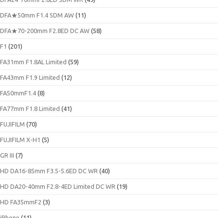
DFA★50mm F1.4 SDM AW
(11)
DFA★70-200mm F2.8ED DC AW
(58)
F1
(201)
FA31mm F1.8AL Limited
(59)
FA43mm F1.9 Limited
(12)
FA50mmF1.4
(8)
FA77mm F1.8 Limited
(41)
FUJIFILM
(70)
FUJIFILM X-H1
(5)
GR III
(7)
HD DA16-85mm F3.5-5.6ED DC WR
(40)
HD DA20-40mm F2.8-4ED Limited DC WR
(19)
HD FA35mmF2
(3)
iPhone
(11)