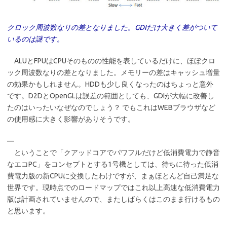
クロック周波数なりの差となりました。GDIだけ大きく差がついて
いるのは謎です。
ALUとFPUはCPUそのものの性能を表しているだけに、ほぼクロ
ック周波数なりの差となりました。メモリーの差はキャッシュ増量
の効果かもしれません。HDDも少し良くなったのはちょっと意外
です。D2DとOpenGLは誤差の範囲としても、GDIが大幅に改善し
たのはいったいなぜなのでしょう？ でもこれはWEBブラウザなど
の使用感に大きく影響がありそうです。
—
ということで「クアッドコアでパワフルだけど低消費電力で静音
なエコPC」をコンセプトとする1号機としては、待ちに待った低消
費電力版の新CPUに交換したわけですが、まぁほとんど自己満足な
世界です。現時点でのロードマップではこれ以上高速な低消費電力
版は計画されていませんので、またしばらくはこのまま行けるもの
と思います。