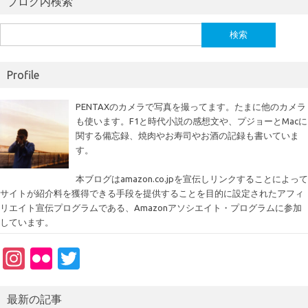
ブログ内検索
検
索:
Profile
PENTAXのカメラで写真を撮ってます。たまに他のカメラ
も使います。F1と時代小説の感想文や、プジョーとMacに
関する備忘録、焼肉やお寿司やお酒の記録も書いていま
す。
本ブログはamazon.co.jpを宣伝しリンクすることによって
サイトが紹介料を獲得できる手段を提供することを目的に設定されたアフィ
リエイト宣伝プログラムである、Amazonアソシエイト・プログラムに参加
しています。
In
Fl
T
st
ic
w
a
kr
it
最新の記事