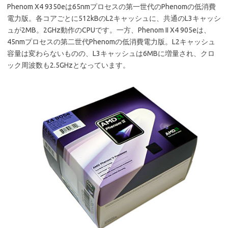
b
te
Phenom X4 9350eは65nmプロセスの第一世代のPhenomの低消費
o
r
電力版。各コアごとに512kBのL2キャッシュに、共通のL3キャッシ
ュが2MB。2GHz動作のCPUです。一方、Phenom II X4 905eは、
o
45nmプロセスの第二世代Phenomの低消費電力版。L2キャッシュ
k
容量は変わらないものの、L3キャッシュは6MBに増量され、クロ
ック周波数も2.5GHzとなっています。