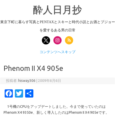
酔人日月抄
東京下町に暮らす写真とPENTAXとスキーと時代小説とお酒とプジョー
を愛するある男の日常
コンテンツへスキップ
Phenom II X4 905e
投稿者:
hisway306
|
2009年6月6日
Fa
T
共
c
w
有
1号機のCPUをアップデートしました。今まで使っていたのは
e
it
Phenom X4 9350e、新しく導入したのはPhenom II X4 905eです。