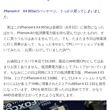
Phenom II X4 905eのパッケージ。うっかり買ってしまいまし
た。
実はこのPhenom II X4 905eは金曜日（6月5日）に発売になった
ばかり。Phenom IIの低消費電力版を待ち望んではいたものの、す
ぐに買うつもりはありませんでした。でも、たまたま今日は秋葉原
に行く用事があって、ちょっと冷やかしでPCパーツショップを覗
いてみたら… お買い上げしていました(A^^;
お値段はドスパラ本店で20,580。最近のAMD製CPUとしてはあ
まりお安くありません。低消費電力版としてプレミアがついていま
す。ちなみにこの日は同時に3コアの低消費電力版、Phenom II X3
705e、2コアのPhenom II X2 550BE、そしてL3キャッシュレスな代
わりにL2が各コア1MBに増量された2コアのAthlon II X2 250も発売
になっています。CPUを発売日に買ったのは初めてです。かなり
AMD信者度が上がってきたような気がします。