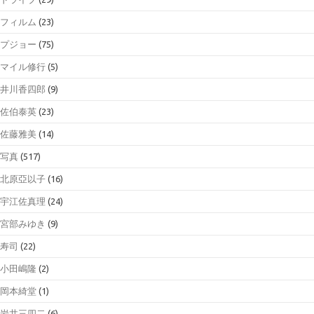
フィルム
(23)
プジョー
(75)
マイル修行
(5)
井川香四郎
(9)
佐伯泰英
(23)
佐藤雅美
(14)
写真
(517)
北原亞以子
(16)
宇江佐真理
(24)
宮部みゆき
(9)
寿司
(22)
小田嶋隆
(2)
岡本綺堂
(1)
岩井三四二
(6)