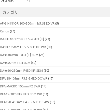
ー
カ
カテゴリー
イ
ブ
AF-S NIKKOR 200-500mm f/5.6E ED VR
(5)
Canon
(24)
DA-FE 10-17mm F3.5-4.5ED [IF]
(23)
DA18-135mm F3.5-5.6ED DC WR
(38)
DA★300mm F4ED [IF] SDM
(23)
DA★55mm F1.4 SDM
(30)
DA★60-250mm F4ED [IF] SDM
(50)
DFA 28-105mmF3.5-5.6ED DC WR
(17)
DFA MACRO 100mm F2.8WR
(14)
DFA15-30mmF2.8ED SDM WR
(53)
DFA150-450mm F4.5-5.6ED DC AW
(36)
DFA24-70mmF2.8ED SDM WR
(49)