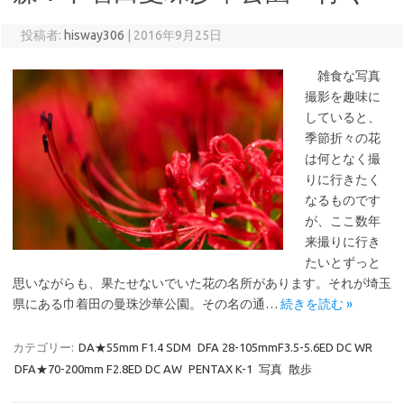
投稿者:
hisway306
|
2016年9月25日
雑食な写真
撮影を趣味に
していると、
季節折々の花
は何となく撮
りに行きたく
なるものです
が、ここ数年
来撮りに行き
たいとずっと
思いながらも、果たせないでいた花の名所があります。それが埼玉
県にある巾着田の曼珠沙華公園。その名の通…
続きを読む »
カテゴリー:
DA★55mm F1.4 SDM
DFA 28-105mmF3.5-5.6ED DC WR
DFA★70-200mm F2.8ED DC AW
PENTAX K-1
写真
散歩