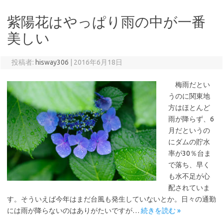
紫陽花はやっぱり雨の中が一番
美しい
投稿者:
hisway306
|
2016年6月18日
梅雨だとい
うのに関東地
方はほとんど
雨が降らず、6
月だというの
にダムの貯水
率が30％台ま
で落ち、早く
も水不足が心
配されていま
す。そういえば今年はまだ台風も発生していないとか。日々の通勤
には雨が降らないのはありがたいですが…
続きを読む »