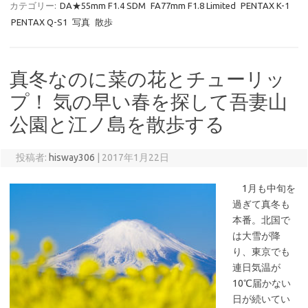
カテゴリー:
DA★55mm F1.4 SDM
FA77mm F1.8 Limited
PENTAX K-1
PENTAX Q-S1
写真
散歩
真冬なのに菜の花とチューリッ
プ！ 気の早い春を探して吾妻山
公園と江ノ島を散歩する
投稿者:
hisway306
|
2017年1月22日
1月も中旬を
過ぎて真冬も
本番。北国で
は大雪が降
り、東京でも
連日気温が
10℃届かない
日が続いてい