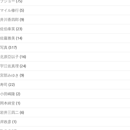
プジョー
(75)
マイル修行
(5)
井川香四郎
(9)
佐伯泰英
(23)
佐藤雅美
(14)
写真
(517)
北原亞以子
(16)
宇江佐真理
(24)
宮部みゆき
(9)
寿司
(22)
小田嶋隆
(2)
岡本綺堂
(1)
岩井三四二
(6)
岸政彦
(1)