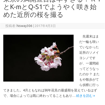
とK-mとQ-S1でようやく咲き始
めた近所の桜を撮る
投稿者:
hisway306
|
2017年4月3日
先週末はま
だ一輪も咲い
ていなかった
近所のソメイ
ヨシノです
が、一週間経
ってどうなっ
たのか？ また
もや散歩がて
ら偵察に行っ
てきました。4月ともなれば例年花見の最盛期を迎えているはず
で、場合によっては既に終わってることもあり…
続きを読む »