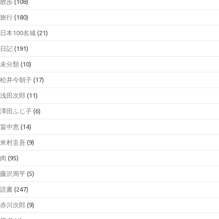
散歩
(108)
旅行
(180)
日本100名城
(21)
日記
(191)
未分類
(10)
松井今朝子
(17)
浅田次郎
(11)
澤田ふじ子
(6)
畠中恵
(14)
米村圭吾
(9)
肉
(95)
藤沢周平
(5)
読書
(247)
赤川次郎
(9)