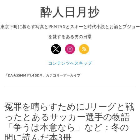
酔人日月抄
東京下町に暮らす写真とPENTAXとスキーと時代小説とお酒とプジョー
を愛するある男の日常
コンテンツへスキップ
「
DA★55MM F1.4 SDM
」カテゴリーアーカイブ
冤罪を晴らすためにJリーグと戦
ったとあるサッカー選手の物語
「争うは本意なら」など：冬の
間に読んだ本3冊