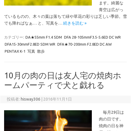
ます。綺麗な
青空は広がっ
ているものの、木々の葉は落ちて緑や草花の彩りは乏しい季節。雪
でも降ればなぁ… と、写真を…
続きを読む »
カテゴリー:
DA★55mm F1.4 SDM
DFA 28-105mmF3.5-5.6ED DC WR
DFA15-30mmF2.8ED SDM WR
DFA★70-200mm F2.8ED DC AW
PENTAX K-1
写真
散歩
10月の肉の日は友人宅の焼肉ホ
ームパーティで犬と戯れる
投稿者:
hisway306
|
2016年11月1日
毎月29日は
肉の日です。
焼肉の日を神