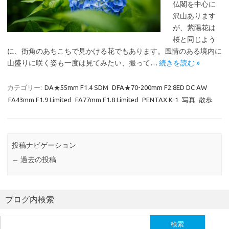
仏閣を中心に
沢山あります
が、紫陽花は
桜と同じよう
に、街角のあちこちで見かける花でもあります。風情のある境内に
山盛りに咲く姿も一度は見てみたい、撮って…
続きを読む »
カテゴリー:
DA★55mm F1.4 SDM
DFA★70-200mm F2.8ED DC AW
FA43mm F1.9 Limited
FA77mm F1.8 Limited
PENTAX K-1
写真
散歩
投稿ナビゲーション
←
過去の投稿
ブログ内検索
検