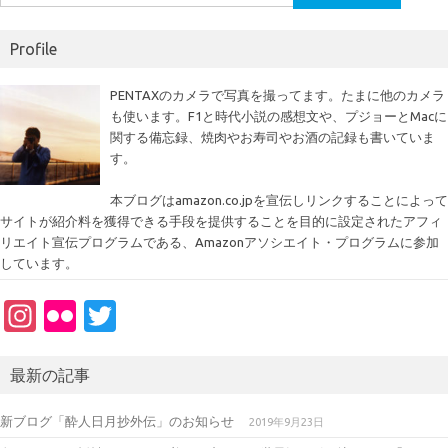
索:
Profile
PENTAXのカメラで写真を撮ってます。たまに他のカメラ
も使います。F1と時代小説の感想文や、プジョーとMacに
関する備忘録、焼肉やお寿司やお酒の記録も書いていま
す。
本ブログはamazon.co.jpを宣伝しリンクすることによって
サイトが紹介料を獲得できる手段を提供することを目的に設定されたアフィ
リエイト宣伝プログラムである、Amazonアソシエイト・プログラムに参加
しています。
In
Fl
T
st
ic
w
a
kr
it
最新の記事
gr
te
新ブログ「酔人日月抄外伝」のお知らせ
2019年9月23日
a
r