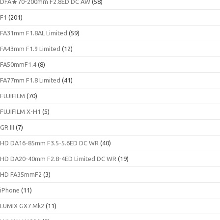
DFA★70-200mm F2.8ED DC AW
(58)
F1
(201)
FA31mm F1.8AL Limited
(59)
FA43mm F1.9 Limited
(12)
FA50mmF1.4
(8)
FA77mm F1.8 Limited
(41)
FUJIFILM
(70)
FUJIFILM X-H1
(5)
GR III
(7)
HD DA16-85mm F3.5-5.6ED DC WR
(40)
HD DA20-40mm F2.8-4ED Limited DC WR
(19)
HD FA35mmF2
(3)
iPhone
(11)
LUMIX GX7 Mk2
(11)