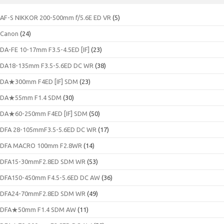
ブ
AF-S NIKKOR 200-500mm f/5.6E ED VR
(5)
Canon
(24)
DA-FE 10-17mm F3.5-4.5ED [IF]
(23)
DA18-135mm F3.5-5.6ED DC WR
(38)
DA★300mm F4ED [IF] SDM
(23)
DA★55mm F1.4 SDM
(30)
DA★60-250mm F4ED [IF] SDM
(50)
DFA 28-105mmF3.5-5.6ED DC WR
(17)
DFA MACRO 100mm F2.8WR
(14)
DFA15-30mmF2.8ED SDM WR
(53)
DFA150-450mm F4.5-5.6ED DC AW
(36)
DFA24-70mmF2.8ED SDM WR
(49)
DFA★50mm F1.4 SDM AW
(11)