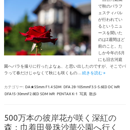
で秋のバラフ
ェスティバル
が行われてい
るというニュ
ースを聞いた
のは2週間ほど
前のこと。た
しか今年の5月
にも旧古河庭
園へバラを撮りに行ったよなぁ、と思い出したのですが、そこでバ
ラって春だけじゃなくて秋にも咲くもの…
続きを読む »
カテゴリー:
DA★55mm F1.4 SDM
DFA 28-105mmF3.5-5.6ED DC WR
DFA15-30mmF2.8ED SDM WR
PENTAX K-1
写真
散歩
500万本の彼岸花が咲く深紅の
森：巾着田曼珠沙華公園へ行く