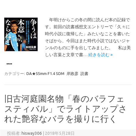
年明けからこの冬の間に読んだ本の記録で
す。前回の読書感想文エントリーで「久々に
時代小説に復帰した」みたいなことを書いた
そばから、今回はまた時代小説ではないジャ
ンルのものに手を出してみました。 私は美
しい言葉と文章で書…
続きを読む »
カテゴリー:
DA★55mm F1.4 SDM
岸政彦
読書
旧古河庭園名物「春のバラフェ
スティバル」でライトアップさ
れた艶容なバラを撮りに行く
投稿者:
hisway306
|
2018年5月28日