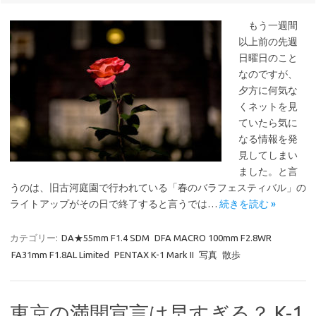
もう一週間
以上前の先週
日曜日のこと
なのですが、
夕方に何気な
くネットを見
ていたら気に
なる情報を発
見してしまい
ました。と言
うのは、旧古河庭園で行われている「春のバラフェスティバル」の
ライトアップがその日で終了すると言うでは…
続きを読む »
カテゴリー:
DA★55mm F1.4 SDM
DFA MACRO 100mm F2.8WR
FA31mm F1.8AL Limited
PENTAX K-1 Mark II
写真
散歩
東京の満開宣言は早すぎる？ K-1