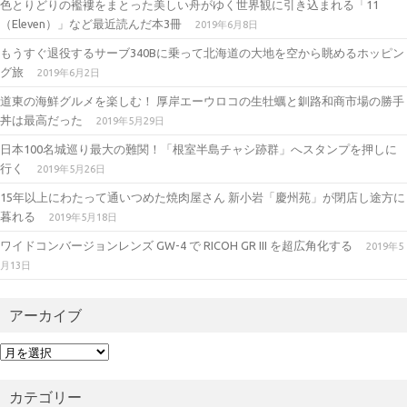
色とりどりの襤褸をまとった美しい舟がゆく世界観に引き込まれる「11
m
（Eleven）」など最近読んだ本3冊
2019年6月8日
もうすぐ退役するサーブ340Bに乗って北海道の大地を空から眺めるホッピン
グ旅
2019年6月2日
道東の海鮮グルメを楽しむ！ 厚岸エーウロコの生牡蠣と釧路和商市場の勝手
丼は最高だった
2019年5月29日
日本100名城巡り最大の難関！「根室半島チャシ跡群」へスタンプを押しに
行く
2019年5月26日
15年以上にわたって通いつめた焼肉屋さん 新小岩「慶州苑」が閉店し途方に
暮れる
2019年5月18日
ワイドコンバージョンレンズ GW-4 で RICOH GR III を超広角化する
2019年5
月13日
アーカイブ
ア
ー
カ
カテゴリー
イ