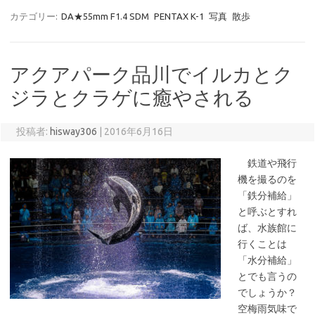
カテゴリー:
DA★55mm F1.4 SDM
PENTAX K-1
写真
散歩
アクアパーク品川でイルカとク
ジラとクラゲに癒やされる
投稿者:
hisway306
|
2016年6月16日
鉄道や飛行
機を撮るのを
「鉄分補給」
と呼ぶとすれ
ば、水族館に
行くことは
「水分補給」
とでも言うの
でしょうか？
空梅雨気味で