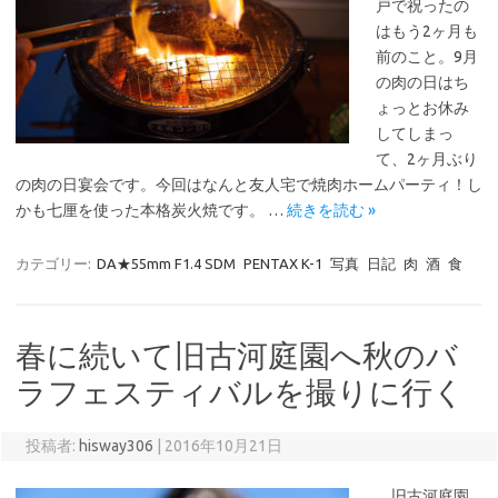
戸で祝ったの
はもう2ヶ月も
前のこと。9月
の肉の日はち
ょっとお休み
してしまっ
て、2ヶ月ぶり
の肉の日宴会です。今回はなんと友人宅で焼肉ホームパーティ！し
かも七厘を使った本格炭火焼です。 …
続きを読む »
カテゴリー:
DA★55mm F1.4 SDM
PENTAX K-1
写真
日記
肉
酒
食
春に続いて旧古河庭園へ秋のバ
ラフェスティバルを撮りに行く
投稿者:
hisway306
|
2016年10月21日
旧古河庭園