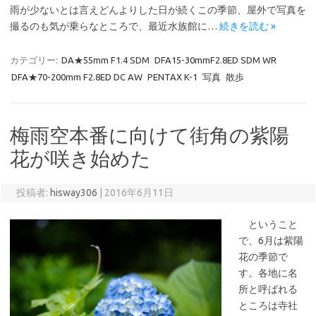
雨が少ないとは言えどんよりした日が続くこの季節、屋外で写真を
撮るのも気が乗らなところで、最近水族館に…
続きを読む »
カテゴリー:
DA★55mm F1.4 SDM
DFA15-30mmF2.8ED SDM WR
DFA★70-200mm F2.8ED DC AW
PENTAX K-1
写真
散歩
梅雨空本番に向けて街角の紫陽
花が咲き始めた
投稿者:
hisway306
|
2016年6月11日
ということ
で、6月は紫陽
花の季節で
す。各地に名
所と呼ばれる
ところは寺社