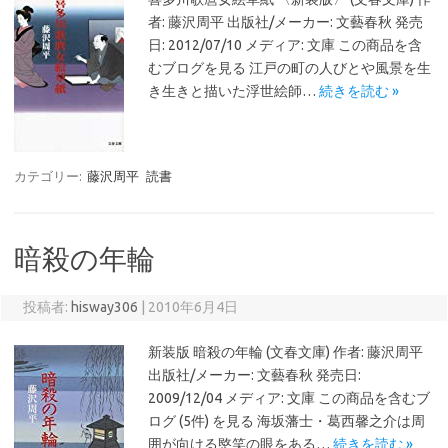
者: 藤沢周平 出版社/メーカー: 文藝春秋 発売
日: 2012/07/10 メディア: 文庫 この商品を含
むブログを見る 江戸の町の人びとや風景を生
き生きと描いた浮世絵師…
続きを読む »
カテゴリー:
藤沢周平
読書
暗殺の年輪
投稿者:
hisway306
|
2010年6月4日
新装版 暗殺の年輪 (文春文庫) 作者: 藤沢周平
出版社/メーカー: 文藝春秋 発売日:
2009/12/04 メディア: 文庫 この商品を含むブ
ログ (5件) を見る 海坂藩士・葛西馨之介は周
囲が向ける愍笑の眼をある…
続きを読む »