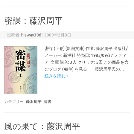
密謀：藤沢周平
投稿者:
hisway306
|
2009年2月8日
密謀 (上巻) (新潮文庫) 作者: 藤沢周平 出版社/
メーカー: 新潮社 発売日: 1985/09/27 メディ
ア: 文庫 購入: 3人 クリック: 5回 この商品を含
むブログ (48件) を見る 藤沢周平氏の…
続きを読む »
カテゴリー:
藤沢周平
読書
風の果て：藤沢周平