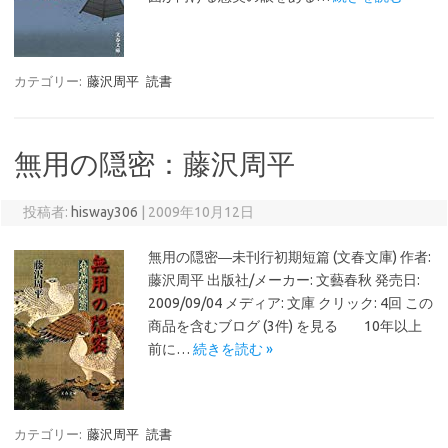
カテゴリー:
藤沢周平
読書
無用の隠密：藤沢周平
投稿者:
hisway306
|
2009年10月12日
無用の隠密―未刊行初期短篇 (文春文庫) 作者:
藤沢周平 出版社/メーカー: 文藝春秋 発売日:
2009/09/04 メディア: 文庫 クリック: 4回 この
商品を含むブログ (3件) を見る 10年以上
前に…
続きを読む »
カテゴリー:
藤沢周平
読書