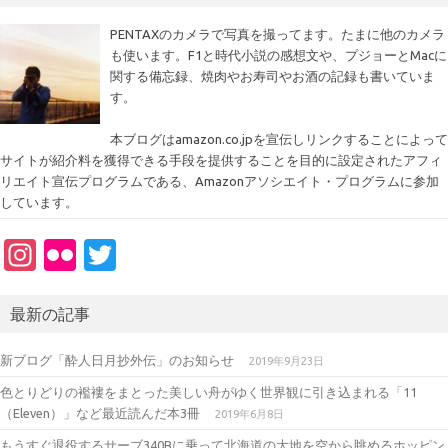
PENTAXのカメラで写真を撮ってます。たまに他のカメラ
も使います。F1と時代小説の感想文や、プジョーとMacに
関する備忘録、焼肉やお寿司やお酒の記録も書いていま
す。
本ブログはamazon.co.jpを宣伝しリンクすることによって
サイトが紹介料を獲得できる手段を提供することを目的に設定されたアフィ
リエイト宣伝プログラムである、Amazonアソシエイト・プログラムに参加
しています。
In
Fl
T
st
ic
w
a
kr
it
最新の記事
gr
te
新ブログ「酔人日月抄外伝」のお知らせ
2019年9月23日
a
r
色とりどりの襤褸をまとった美しい舟がゆく世界観に引き込まれる「11
m
（Eleven）」など最近読んだ本3冊
2019年6月8日
もうすぐ退役するサーブ340Bに乗って北海道の大地を空から眺めるホッピン