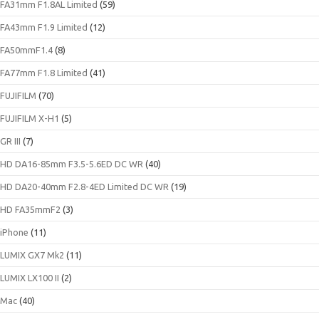
FA31mm F1.8AL Limited
(59)
FA43mm F1.9 Limited
(12)
FA50mmF1.4
(8)
FA77mm F1.8 Limited
(41)
FUJIFILM
(70)
FUJIFILM X-H1
(5)
GR III
(7)
HD DA16-85mm F3.5-5.6ED DC WR
(40)
HD DA20-40mm F2.8-4ED Limited DC WR
(19)
HD FA35mmF2
(3)
iPhone
(11)
LUMIX GX7 Mk2
(11)
LUMIX LX100 II
(2)
Mac
(40)