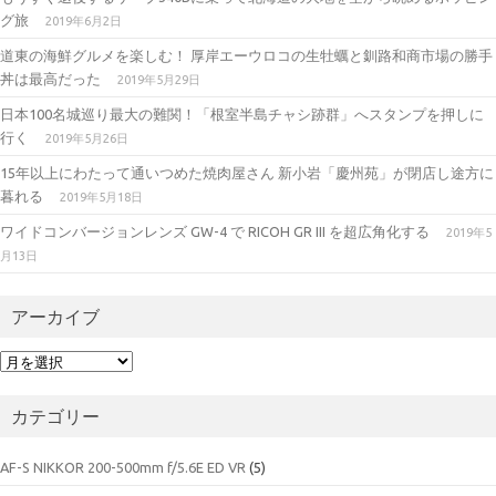
グ旅
2019年6月2日
道東の海鮮グルメを楽しむ！ 厚岸エーウロコの生牡蠣と釧路和商市場の勝手
丼は最高だった
2019年5月29日
日本100名城巡り最大の難関！「根室半島チャシ跡群」へスタンプを押しに
行く
2019年5月26日
15年以上にわたって通いつめた焼肉屋さん 新小岩「慶州苑」が閉店し途方に
暮れる
2019年5月18日
ワイドコンバージョンレンズ GW-4 で RICOH GR III を超広角化する
2019年5
月13日
アーカイブ
ア
ー
カ
カテゴリー
イ
ブ
AF-S NIKKOR 200-500mm f/5.6E ED VR
(5)