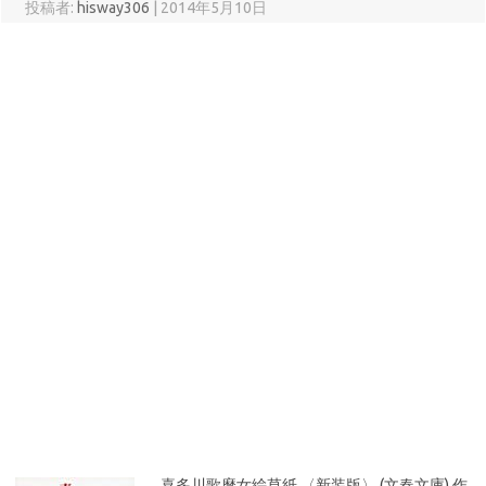
投稿者:
hisway306
|
2014年5月10日
喜多川歌麿女絵草紙 〈新装版〉 (文春文庫) 作