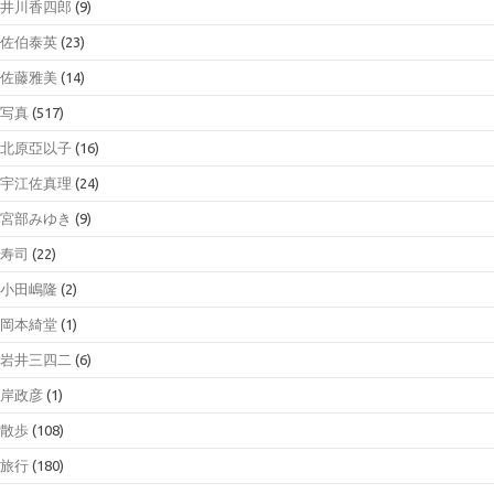
井川香四郎
(9)
佐伯泰英
(23)
佐藤雅美
(14)
写真
(517)
北原亞以子
(16)
宇江佐真理
(24)
宮部みゆき
(9)
寿司
(22)
小田嶋隆
(2)
岡本綺堂
(1)
岩井三四二
(6)
岸政彦
(1)
散歩
(108)
旅行
(180)