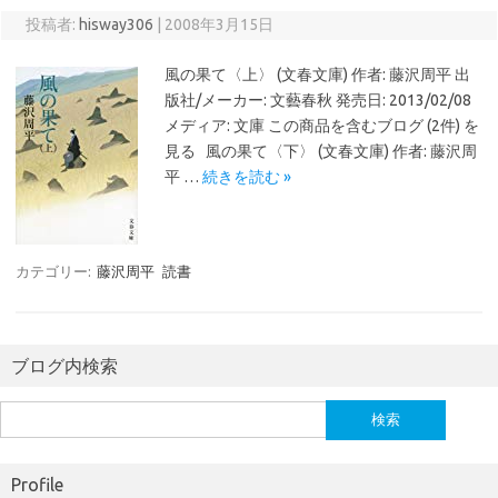
投稿者:
hisway306
|
2008年3月15日
風の果て〈上〉 (文春文庫) 作者: 藤沢周平 出
版社/メーカー: 文藝春秋 発売日: 2013/02/08
メディア: 文庫 この商品を含むブログ (2件) を
見る 風の果て〈下〉 (文春文庫) 作者: 藤沢周
平 …
続きを読む »
カテゴリー:
藤沢周平
読書
ブログ内検索
検
索:
Profile