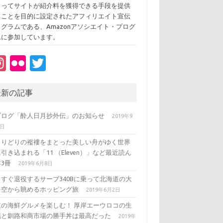
よってサイトが紹介料を獲得できる手段を提供
ることを目的に設定されたアフィリエイト宣伝
ログラムである、Amazonアソシエイト・プログ
ムに参加しています。
In
Fl
T
st
ic
w
a
kr
it
最新の記事
gr
te
ブログ「酔人日月抄外伝」のお知らせ
2019年9
a
r
3日
m
とりどりの襤褸をまとった美しい舟がゆく世界
引き込まれる「11 （Eleven）」など最近読ん
3冊
2019年6月8日
うすぐ退役するサーブ340Bに乗って北海道の大
を空から眺めるホッピング旅
2019年6月2日
東の海鮮グルメを楽しむ！ 厚岸エーウロコの生
蠣と釧路和商市場の勝手丼は最高だった
2019年