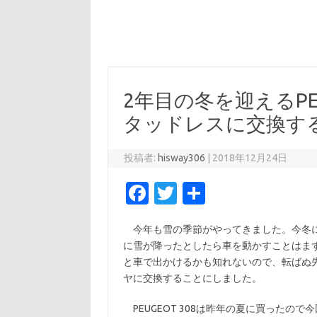
2年目の冬を迎えるPEU
タッドレスに交換す
投稿者:
hisway306
|
2018年12月24日
Fa
T
共
c
w
有
今年も雪の季節がやってきました。今冬に
e
it
に雪が降ったとしたら車を動かすことはま
b
te
と車で出かけるかも知れないので、転ばぬ先の
o
r
ヤに交換することにしました。
o
PEUGEOT 308は昨年の夏に買ったの