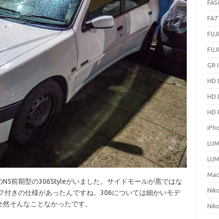
FA5
FA7
FUJ
FUJ
GR I
HD 
HD 
HD 
iPh
LUM
LUM
Ma
前期型の306Styleがいました。サイドモールが黒ではな
Nik
フ付きの仕様があったんですね。306については細かいモデ
全然そんなことなかったです。
Nik