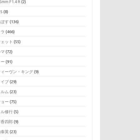
5mm F1.4 R
(2)
SS
(8)
んぽす
(136)
メラ
(466)
ジェット
(55)
ルマ
(72)
キー
(91)
ティーヴン・キング
(9)
ライブ
(29)
ィルム
(23)
ジョー
(75)
イル修行
(5)
川香四郎
(9)
伯泰英
(23)