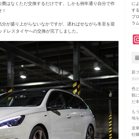
出費はなくただ交換するだけです。しかも例年通り自分で作
に
す
せ！
プ
ラ
分が盛り上がらないなかですが、遅ればせながら冬至を迎
ッドレスタイヤへの交換が完了しました。
新
月2
色
観に
だ本
も
地
道
牡