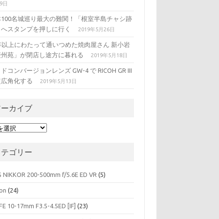
29日
本100名城巡り最大の難関！「根室半島チャシ跡
」へスタンプを押しに行く
2019年5月26日
5年以上にわたって通いつめた焼肉屋さん 新小岩
慶州苑」が閉店し途方に暮れる
2019年5月18日
ドコンバージョンレンズ GW-4 で RICOH GR III
超広角化する
2019年5月13日
アーカイブ
カテゴリー
S NIKKOR 200-500mm f/5.6E ED VR
(5)
on
(24)
FE 10-17mm F3.5-4.5ED [IF]
(23)