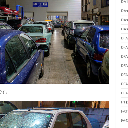
DA1
DA★
DA★
DA★
DFA
DFA
DFA
DFA
DFA
DFA
です。
DFA
F1
(
FA3
FA4