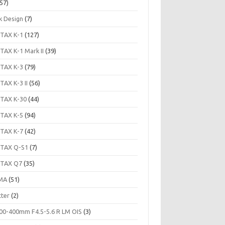
57)
k Design
(7)
TAX K-1
(127)
TAX K-1 Mark II
(39)
TAX K-3
(79)
TAX K-3 II
(56)
TAX K-30
(44)
TAX K-5
(94)
TAX K-7
(42)
TAX Q-S1
(7)
TAX Q7
(35)
MA
(51)
tter
(2)
00-400mm F4.5-5.6 R LM OIS
(3)