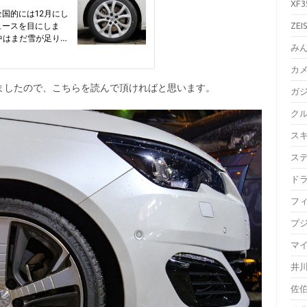
XF3
ZEI
み
カ
したので、こちらを読んで頂ければと思います。
ガ
ク
ス
ス
ド
フ
プ
マ
井
佐