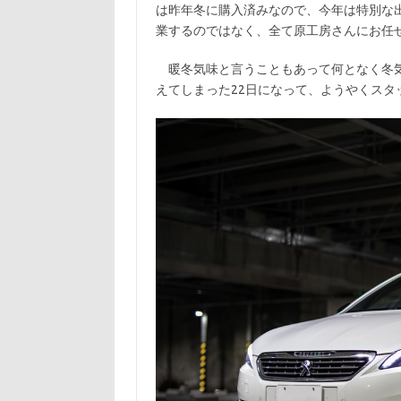
k
は昨年冬に購入済みなので、今年は特別な
業するのではなく、全て原工房さんにお任
暖冬気味と言うこともあって何となく冬気
えてしまった22日になって、ようやくスタ