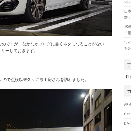
5月
日
群
1
「
ワイ
のですが、なかなかブログに書くネタになることがない
を
ントリーしておきます。
ア
無いので点検以来久々に原工房さんを訪れました。
ー
カ
イ
ブ
AF-
Can
DA-