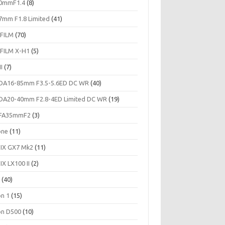
0mmF1.4
(8)
7mm F1.8 Limited
(41)
IFILM
(70)
IFILM X-H1
(5)
II
(7)
DA16-85mm F3.5-5.6ED DC WR
(40)
DA20-40mm F2.8-4ED Limited DC WR
(19)
FA35mmF2
(3)
one
(11)
IX GX7 Mk2
(11)
IX LX100 II
(2)
c
(40)
on 1
(15)
on D500
(10)