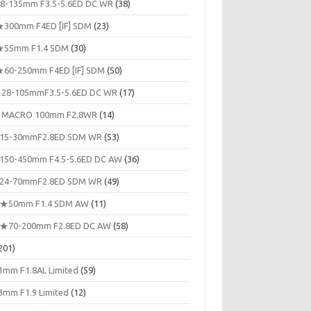
8-135mm F3.5-5.6ED DC WR
(38)
300mm F4ED [IF] SDM
(23)
55mm F1.4 SDM
(30)
60-250mm F4ED [IF] SDM
(50)
 28-105mmF3.5-5.6ED DC WR
(17)
 MACRO 100mm F2.8WR
(14)
15-30mmF2.8ED SDM WR
(53)
150-450mm F4.5-5.6ED DC AW
(36)
24-70mmF2.8ED SDM WR
(49)
★50mm F1.4 SDM AW
(11)
★70-200mm F2.8ED DC AW
(58)
201)
1mm F1.8AL Limited
(59)
3mm F1.9 Limited
(12)