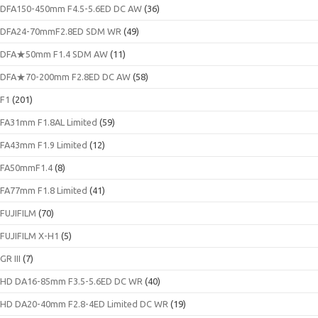
DFA150-450mm F4.5-5.6ED DC AW
(36)
DFA24-70mmF2.8ED SDM WR
(49)
DFA★50mm F1.4 SDM AW
(11)
DFA★70-200mm F2.8ED DC AW
(58)
F1
(201)
FA31mm F1.8AL Limited
(59)
FA43mm F1.9 Limited
(12)
FA50mmF1.4
(8)
FA77mm F1.8 Limited
(41)
FUJIFILM
(70)
FUJIFILM X-H1
(5)
GR III
(7)
HD DA16-85mm F3.5-5.6ED DC WR
(40)
HD DA20-40mm F2.8-4ED Limited DC WR
(19)