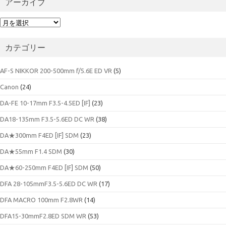
アーカイブ
ア
ー
カ
カテゴリー
イ
ブ
AF-S NIKKOR 200-500mm f/5.6E ED VR
(5)
Canon
(24)
DA-FE 10-17mm F3.5-4.5ED [IF]
(23)
DA18-135mm F3.5-5.6ED DC WR
(38)
DA★300mm F4ED [IF] SDM
(23)
DA★55mm F1.4 SDM
(30)
DA★60-250mm F4ED [IF] SDM
(50)
DFA 28-105mmF3.5-5.6ED DC WR
(17)
DFA MACRO 100mm F2.8WR
(14)
DFA15-30mmF2.8ED SDM WR
(53)