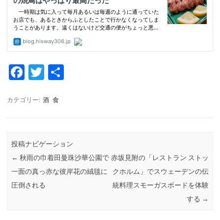
Fa
T
共
c
w
有
e
it
カテゴリー:
酒
食
b
te
o
r
投稿ナビゲーション
o
←
秋雨の巾着田曼珠沙華公園で
赤坂見附の「レストラン ストッ
k
一面の真っ赤な彼岸花の絨毯に
クホルム」でスウェーデンの伝
圧倒される
統料理スモーガスボードを体験
する
→