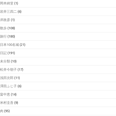
岡本綺堂
(1)
岩井三四二
(6)
岸政彦
(1)
散歩
(108)
旅行
(180)
日本100名城
(21)
日記
(191)
未分類
(10)
松井今朝子
(17)
浅田次郎
(11)
澤田ふじ子
(6)
畠中恵
(14)
米村圭吾
(9)
肉
(95)