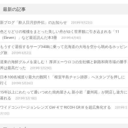
st
ic
w
a
kr
it
最新の記事
gr
te
新ブログ「酔人日月抄外伝」のお知らせ
2019年9月23日
a
r
色とりどりの襤褸をまとった美しい舟がゆく世界観に引き込まれる「11
m
（Eleven）」など最近読んだ本3冊
2019年6月8日
もうすぐ退役するサーブ340Bに乗って北海道の大地を空から眺めるホッピン
グ旅
2019年6月2日
道東の海鮮グルメを楽しむ！ 厚岸エーウロコの生牡蠣と釧路和商市場の勝手
丼は最高だった
2019年5月29日
日本100名城巡り最大の難関！「根室半島チャシ跡群」へスタンプを押しに
行く
2019年5月26日
15年以上にわたって通いつめた焼肉屋さん 新小岩「慶州苑」が閉店し途方に
暮れる
2019年5月18日
ワイドコンバージョンレンズ GW-4 で RICOH GR III を超広角化する
2019年5
月13日