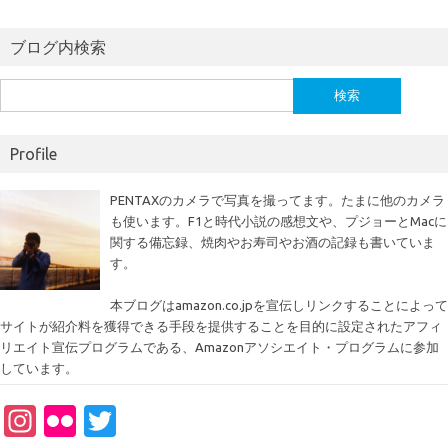
ブログ内検索
検
索:
Profile
PENTAXのカメラで写真を撮ってます。たまに他のカメラ
も使います。F1と時代小説の感想文や、プジョーとMacに
関する備忘録、焼肉やお寿司やお酒の記録も書いていま
す。
本ブログはamazon.co.jpを宣伝しリンクすることによって
サイトが紹介料を獲得できる手段を提供することを目的に設定されたアフィ
リエイト宣伝プログラムである、Amazonアソシエイト・プログラムに参加
しています。
In
Fl
T