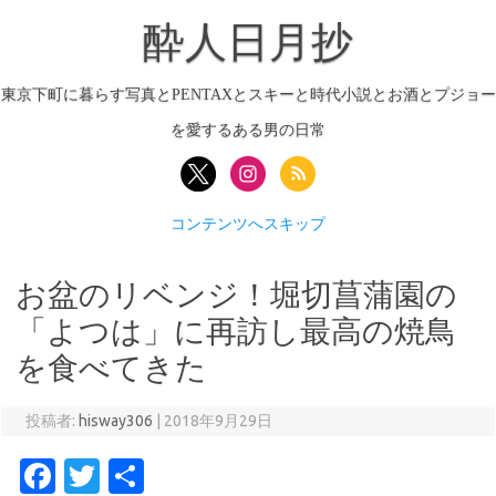
酔人日月抄
東京下町に暮らす写真とPENTAXとスキーと時代小説とお酒とプジョー
を愛するある男の日常
コンテンツへスキップ
お盆のリベンジ！堀切菖蒲園の
「よつは」に再訪し最高の焼鳥
を食べてきた
投稿者:
hisway306
|
2018年9月29日
Fa
T
共