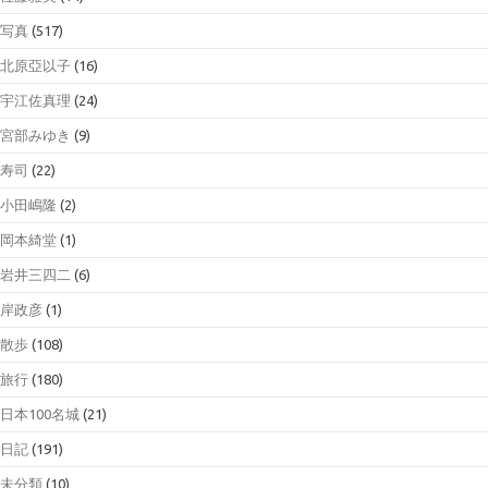
写真
(517)
北原亞以子
(16)
宇江佐真理
(24)
宮部みゆき
(9)
寿司
(22)
小田嶋隆
(2)
岡本綺堂
(1)
岩井三四二
(6)
岸政彦
(1)
散歩
(108)
旅行
(180)
日本100名城
(21)
日記
(191)
未分類
(10)