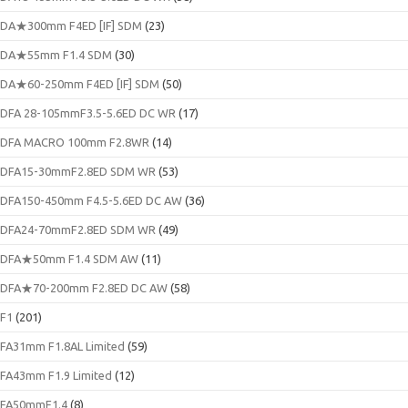
DA★300mm F4ED [IF] SDM
(23)
DA★55mm F1.4 SDM
(30)
DA★60-250mm F4ED [IF] SDM
(50)
DFA 28-105mmF3.5-5.6ED DC WR
(17)
DFA MACRO 100mm F2.8WR
(14)
DFA15-30mmF2.8ED SDM WR
(53)
DFA150-450mm F4.5-5.6ED DC AW
(36)
DFA24-70mmF2.8ED SDM WR
(49)
DFA★50mm F1.4 SDM AW
(11)
DFA★70-200mm F2.8ED DC AW
(58)
F1
(201)
FA31mm F1.8AL Limited
(59)
FA43mm F1.9 Limited
(12)
FA50mmF1.4
(8)