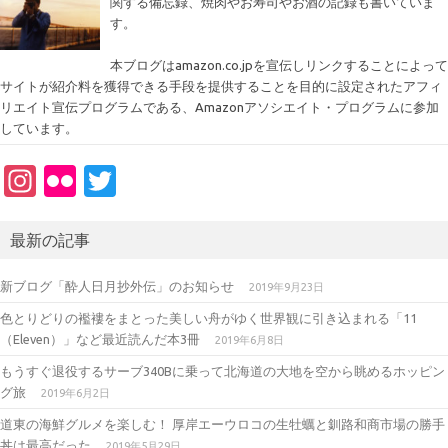
関する備忘録、焼肉やお寿司やお酒の記録も書いていま
す。
本ブログはamazon.co.jpを宣伝しリンクすることによって
サイトが紹介料を獲得できる手段を提供することを目的に設定されたアフィ
リエイト宣伝プログラムである、Amazonアソシエイト・プログラムに参加
しています。
In
Fl
T
st
ic
w
a
kr
it
最新の記事
gr
te
新ブログ「酔人日月抄外伝」のお知らせ
2019年9月23日
a
r
色とりどりの襤褸をまとった美しい舟がゆく世界観に引き込まれる「11
m
（Eleven）」など最近読んだ本3冊
2019年6月8日
もうすぐ退役するサーブ340Bに乗って北海道の大地を空から眺めるホッピン
グ旅
2019年6月2日
道東の海鮮グルメを楽しむ！ 厚岸エーウロコの生牡蠣と釧路和商市場の勝手
丼は最高だった
2019年5月29日