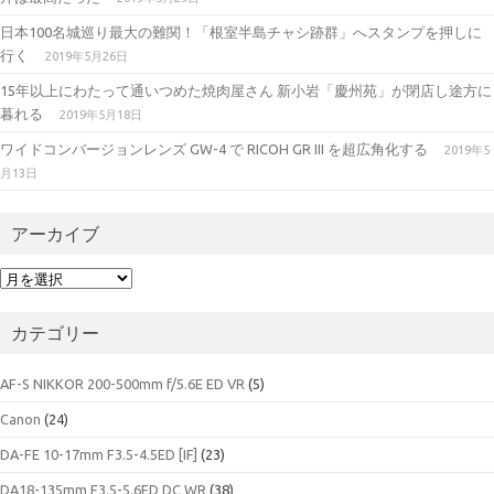
日本100名城巡り最大の難関！「根室半島チャシ跡群」へスタンプを押しに
行く
2019年5月26日
15年以上にわたって通いつめた焼肉屋さん 新小岩「慶州苑」が閉店し途方に
暮れる
2019年5月18日
ワイドコンバージョンレンズ GW-4 で RICOH GR III を超広角化する
2019年5
月13日
アーカイブ
ア
ー
カ
カテゴリー
イ
ブ
AF-S NIKKOR 200-500mm f/5.6E ED VR
(5)
Canon
(24)
DA-FE 10-17mm F3.5-4.5ED [IF]
(23)
DA18-135mm F3.5-5.6ED DC WR
(38)