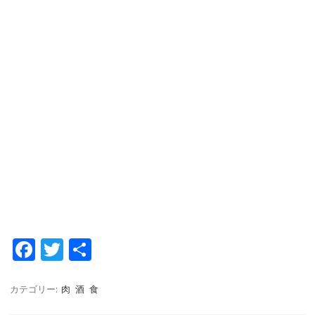
Fa
T
共
c
w
有
e
it
カテゴリー:
肉
酒
食