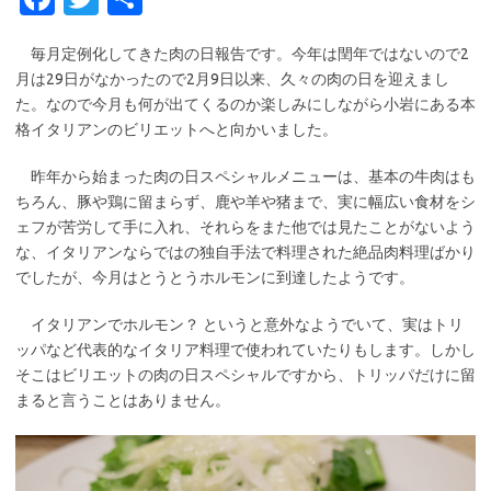
c
w
有
毎月定例化してきた肉の日報告です。今年は閏年ではないので2
e
it
月は29日がなかったので2月9日以来、久々の肉の日を迎えまし
b
te
た。なので今月も何が出てくるのか楽しみにしながら小岩にある本
o
r
格イタリアンのビリエットへと向かいました。
o
昨年から始まった肉の日スペシャルメニューは、基本の牛肉はも
k
ちろん、豚や鶏に留まらず、鹿や羊や猪まで、実に幅広い食材をシ
ェフが苦労して手に入れ、それらをまた他では見たことがないよう
な、イタリアンならではの独自手法で料理された絶品肉料理ばかり
でしたが、今月はとうとうホルモンに到達したようです。
イタリアンでホルモン？ というと意外なようでいて、実はトリ
ッパなど代表的なイタリア料理で使われていたりもします。しかし
そこはビリエットの肉の日スペシャルですから、トリッパだけに留
まると言うことはありません。