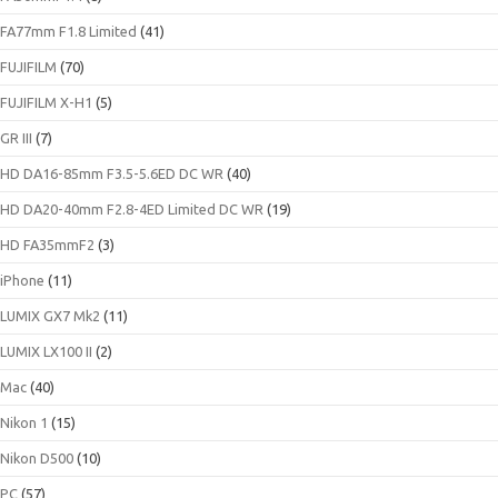
FA77mm F1.8 Limited
(41)
FUJIFILM
(70)
FUJIFILM X-H1
(5)
GR III
(7)
HD DA16-85mm F3.5-5.6ED DC WR
(40)
HD DA20-40mm F2.8-4ED Limited DC WR
(19)
HD FA35mmF2
(3)
iPhone
(11)
LUMIX GX7 Mk2
(11)
LUMIX LX100 II
(2)
Mac
(40)
Nikon 1
(15)
Nikon D500
(10)
PC
(57)