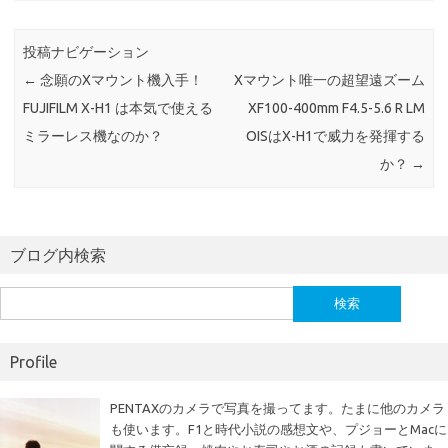
b
te
o
r
投稿ナビゲーション
o
←
念願のXマウント機入手！
Xマウント唯一の超望遠ズーム
k
FUJIFILM X-H1 は本気で使える
XF100-400mm F4.5-5.6 R LM
ミラーレス機なのか？
OISはX-H1で威力を発揮する
か？
→
ブログ内検索
検
索:
Profile
PENTAXのカメラで写真を撮ってます。たまに他のカメラ
も使います。F1と時代小説の感想文や、プジョーとMacに