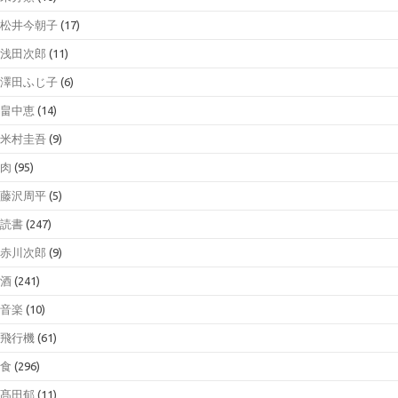
松井今朝子
(17)
浅田次郎
(11)
澤田ふじ子
(6)
畠中恵
(14)
米村圭吾
(9)
肉
(95)
藤沢周平
(5)
読書
(247)
赤川次郎
(9)
酒
(241)
音楽
(10)
飛行機
(61)
食
(296)
髙田郁
(11)