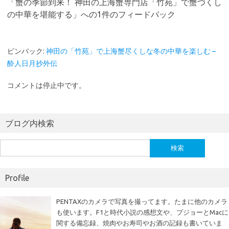
「
蟹の季節到来！ 神田の上海蟹専門店「竹苑」で蟹づくし
の中華を堪能する
」への1件のフィードバック
ピンバック:
神田の「竹苑」で上海蟹尽くしな冬の中華を楽しむ –
酔人日月抄外伝
コメントは停止中です。
ブログ内検索
検
索:
Profile
PENTAXのカメラで写真を撮ってます。たまに他のカメラ
も使います。F1と時代小説の感想文や、プジョーとMacに
関する備忘録、焼肉やお寿司やお酒の記録も書いていま