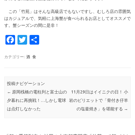
この「竹苑」はそんな高級店でもないですし、むしろ店の雰囲気
はカジュアルで、気軽に上海蟹が食べられるお店としてオススメで
す。蟹シーズンの間に是非！
Fa
T
共
c
w
有
e
it
カテゴリー:
酒
食
b
te
o
r
投稿ナビゲーション
o
←
原岡桟橋の電柱列と富士山の
11月29日はイイニクの日！ 小
k
夕暮れに再挑戦！…しかし電球
岩のビリエットで「骨付き仔羊
は点灯しなかった
の塩釜焼き」を堪能する
→