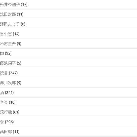
松井今朝子
(17)
浅田次郎
(11)
澤田ふじ子
(6)
畠中恵
(14)
米村圭吾
(9)
肉
(95)
藤沢周平
(5)
読書
(247)
赤川次郎
(9)
酒
(241)
音楽
(10)
飛行機
(61)
食
(296)
髙田郁
(11)