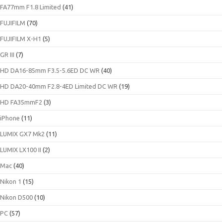
FA77mm F1.8 Limited
(41)
FUJIFILM
(70)
FUJIFILM X-H1
(5)
GR III
(7)
HD DA16-85mm F3.5-5.6ED DC WR
(40)
HD DA20-40mm F2.8-4ED Limited DC WR
(19)
HD FA35mmF2
(3)
iPhone
(11)
LUMIX GX7 Mk2
(11)
LUMIX LX100 II
(2)
Mac
(40)
Nikon 1
(15)
Nikon D500
(10)
PC
(57)