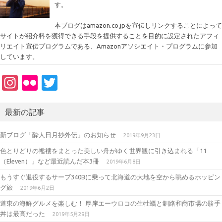
す。
本ブログはamazon.co.jpを宣伝しリンクすることによって
サイトが紹介料を獲得できる手段を提供することを目的に設定されたアフィ
リエイト宣伝プログラムである、Amazonアソシエイト・プログラムに参加
しています。
In
Fl
T
st
ic
w
a
kr
it
最新の記事
gr
te
新ブログ「酔人日月抄外伝」のお知らせ
2019年9月23日
a
r
色とりどりの襤褸をまとった美しい舟がゆく世界観に引き込まれる「11
m
（Eleven）」など最近読んだ本3冊
2019年6月8日
もうすぐ退役するサーブ340Bに乗って北海道の大地を空から眺めるホッピン
グ旅
2019年6月2日
道東の海鮮グルメを楽しむ！ 厚岸エーウロコの生牡蠣と釧路和商市場の勝手
丼は最高だった
2019年5月29日