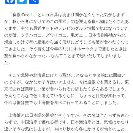
c
w
有
「食欲の秋！」という言葉はあまり聞かなくなった気がします
e
it
が、秋から冬にかけてのこの季節、旬を迎える食べ物はたくさんあ
b
te
ります。中でも最近ネットやテレビのグルメ情報で気になっていた
o
r
のが蟹。タラバガニ、ズワイガニ、毛ガニ… 日本海側各地から北
海道にかけて蟹の産地から届く便りにどうしても蟹が食べたくなっ
o
てきました。そう言えば今年の3月にオホーツクまで旅したときは
k
蟹が食べられなかった… なんてことまで思いだしてしまいまし
た。
そこで北陸や北海道にひとっ飛び… となるとネタ的には面白い
のですが、なかなかそうはいきません。今は通販でも買えるし、東
京であれば美味しい蟹が食べられるお店もたくさんあるでしょう。
そんなこんなで色々考えているうちに、ちょっと目先が変わって、
今回は蟹は蟹でも上海蟹を食べに行ってみることにしました。
上海蟹とは日本語の通称だそうですが、その名は当たらずも遠か
らずで、中国沿岸で獲れる蟹です。日本海沿岸とは、気候はかなり
違いそうな気はしますが、やはり秋から冬にかけてが旬とのこと。