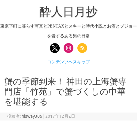
酔人日月抄
東京下町に暮らす写真とPENTAXとスキーと時代小説とお酒とプジョー
を愛するある男の日常
コンテンツへスキップ
蟹の季節到来！ 神田の上海蟹専
門店「竹苑」で蟹づくしの中華
を堪能する
投稿者:
hisway306
|
2017年12月2日