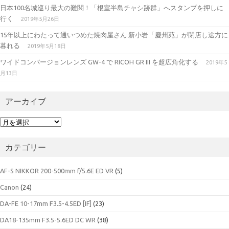
日本100名城巡り最大の難関！「根室半島チャシ跡群」へスタンプを押しに
行く
2019年5月26日
15年以上にわたって通いつめた焼肉屋さん 新小岩「慶州苑」が閉店し途方に
暮れる
2019年5月18日
ワイドコンバージョンレンズ GW-4 で RICOH GR III を超広角化する
2019年5
月13日
アーカイブ
ア
ー
カ
カテゴリー
イ
ブ
AF-S NIKKOR 200-500mm f/5.6E ED VR
(5)
Canon
(24)
DA-FE 10-17mm F3.5-4.5ED [IF]
(23)
DA18-135mm F3.5-5.6ED DC WR
(38)