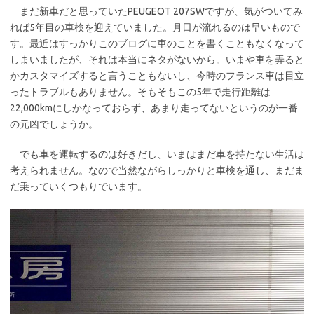
まだ新車だと思っていたPEUGEOT 207SWですが、気がついてみ
e
it
れば5年目の車検を迎えていました。月日が流れるのは早いもので
b
te
す。最近はすっかりこのブログに車のことを書くこともなくなって
o
r
しまいましたが、それは本当にネタがないから。いまや車を弄ると
かカスタマイズすると言うこともないし、今時のフランス車は目立
o
ったトラブルもありません。そもそもこの5年で走行距離は
k
22,000kmにしかなっておらず、あまり走ってないというのが一番
の元凶でしょうか。
でも車を運転するのは好きだし、いまはまだ車を持たない生活は
考えられません。なので当然ながらしっかりと車検を通し、まだま
だ乗っていくつもりでいます。