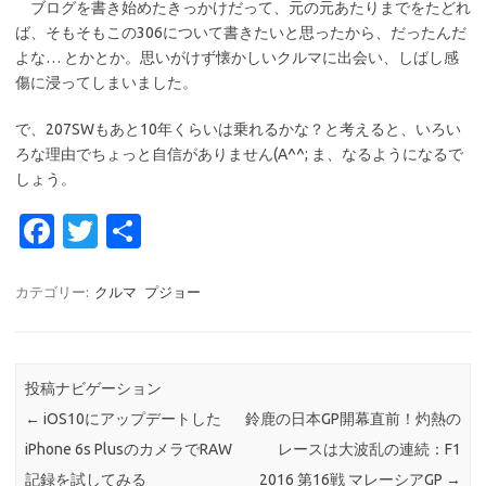
ブログを書き始めたきっかけだって、元の元あたりまでをたどれ
ば、そもそもこの306について書きたいと思ったから、だったんだ
よな… とかとか。思いがけず懐かしいクルマに出会い、しばし感
傷に浸ってしまいました。
で、207SWもあと10年くらいは乗れるかな？と考えると、いろい
ろな理由でちょっと自信がありません(A^^; ま、なるようになるで
しょう。
Fa
T
共
c
w
有
e
it
カテゴリー:
クルマ
プジョー
b
te
o
r
投稿ナビゲーション
o
←
iOS10にアップデートした
鈴鹿の日本GP開幕直前！灼熱の
k
iPhone 6s PlusのカメラでRAW
レースは大波乱の連続：F1
記録を試してみる
2016 第16戦 マレーシアGP
→