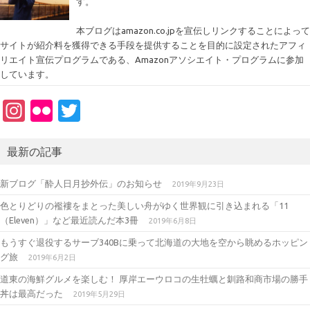
す。
本ブログはamazon.co.jpを宣伝しリンクすることによって
サイトが紹介料を獲得できる手段を提供することを目的に設定されたアフィ
リエイト宣伝プログラムである、Amazonアソシエイト・プログラムに参加
しています。
In
Fl
T
st
ic
w
a
kr
it
最新の記事
gr
te
新ブログ「酔人日月抄外伝」のお知らせ
2019年9月23日
a
r
色とりどりの襤褸をまとった美しい舟がゆく世界観に引き込まれる「11
m
（Eleven）」など最近読んだ本3冊
2019年6月8日
もうすぐ退役するサーブ340Bに乗って北海道の大地を空から眺めるホッピン
グ旅
2019年6月2日
道東の海鮮グルメを楽しむ！ 厚岸エーウロコの生牡蠣と釧路和商市場の勝手
丼は最高だった
2019年5月29日