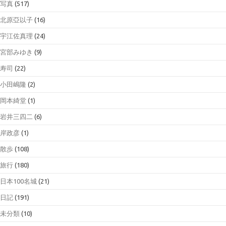
写真
(517)
北原亞以子
(16)
宇江佐真理
(24)
宮部みゆき
(9)
寿司
(22)
小田嶋隆
(2)
岡本綺堂
(1)
岩井三四二
(6)
岸政彦
(1)
散歩
(108)
旅行
(180)
日本100名城
(21)
日記
(191)
未分類
(10)