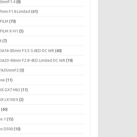
0mmF1.4
(8)
7mm F1.8 Limited
(41)
IFILM
(70)
IFILM X-H1
(5)
II
(7)
DA16-85mm F3.5-5.6ED DC WR
(40)
DA20-40mm F2.8-4ED Limited DC WR
(19)
FA35mmF2
(3)
one
(11)
IX GX7 Mk2
(11)
IX LX100 II
(2)
c
(40)
on 1
(15)
on D500
(10)