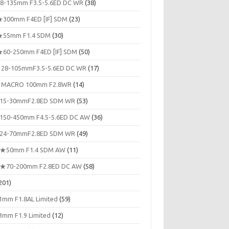
8-135mm F3.5-5.6ED DC WR
(38)
300mm F4ED [IF] SDM
(23)
55mm F1.4 SDM
(30)
60-250mm F4ED [IF] SDM
(50)
 28-105mmF3.5-5.6ED DC WR
(17)
 MACRO 100mm F2.8WR
(14)
15-30mmF2.8ED SDM WR
(53)
150-450mm F4.5-5.6ED DC AW
(36)
24-70mmF2.8ED SDM WR
(49)
★50mm F1.4 SDM AW
(11)
★70-200mm F2.8ED DC AW
(58)
201)
1mm F1.8AL Limited
(59)
3mm F1.9 Limited
(12)