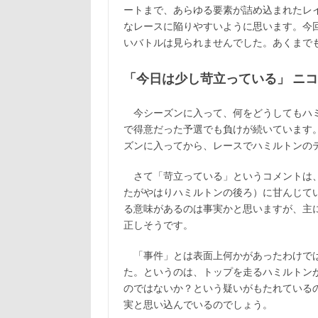
k
ートまで、あらゆる要素が詰め込まれたレ
なレースに陥りやすいように思います。今
いバトルは見られませんでした。あくまで
「今日は少し苛立っている」 ニ
今シーズンに入って、何をどうしてもハミ
で得意だった予選でも負けが続いています
ズンに入ってから、レースでハミルトンの
さて「苛立っている」というコメントは、
たがやはりハミルトンの後ろ）に甘んじて
る意味があるのは事実かと思いますが、主
正しそうです。
「事件」とは表面上何かがあったわけでは
た。というのは、トップを走るハミルトン
のではないか？という疑いがもたれている
実と思い込んでいるのでしょう。