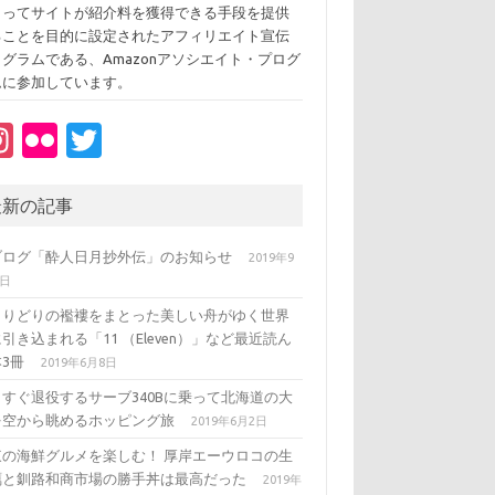
よってサイトが紹介料を獲得できる手段を提供
ることを目的に設定されたアフィリエイト宣伝
ログラムである、Amazonアソシエイト・プログ
ムに参加しています。
In
Fl
T
st
ic
w
a
kr
it
最新の記事
gr
te
ブログ「酔人日月抄外伝」のお知らせ
2019年9
a
r
3日
m
とりどりの襤褸をまとった美しい舟がゆく世界
引き込まれる「11 （Eleven）」など最近読ん
3冊
2019年6月8日
うすぐ退役するサーブ340Bに乗って北海道の大
を空から眺めるホッピング旅
2019年6月2日
東の海鮮グルメを楽しむ！ 厚岸エーウロコの生
蠣と釧路和商市場の勝手丼は最高だった
2019年