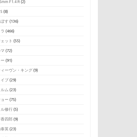
5mm F1.4 R
(2)
SS
(8)
んぽす
(136)
メラ
(466)
ジェット
(55)
ルマ
(72)
キー
(91)
ティーヴン・キング
(9)
ライブ
(29)
ィルム
(23)
ジョー
(75)
イル修行
(5)
川香四郎
(9)
伯泰英
(23)