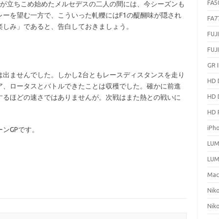
FA5
が立ちこめ始めたメルセデスの二人の間には、今シーズンも
レーを望む一方で、こういった軋轢にはF1の醍醐味が隠され
FA7
楽しみ」であると、告白しておきましょう。
FUJ
FUJ
GR I
出ませんでした。しかし2台ともレースディスタンスを走り
HD 
ア、ロータスとバトルできたことは収穫でした。確かに前進
HD 
するほどの速さではありませんが。次戦はまた熱との戦いに
HD 
iPh
ンGPです。
LUM
LUM
Ma
Nik
Nik