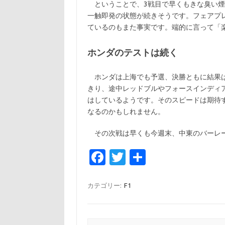
ということで、3戦目で早くもきな臭い煙
一触即発の状態が続きそうです。フェアプ
ているのもまた事実です。端的に言って「
ホンダのテストは続く
ホンダは上海でも予選、決勝ともに結果は
きり、途中レッドブルやフォースインディ
はしているようです。そのスピードは期待
なるのかもしれません。
その次戦は早くも今週末、中東のバーレー
Fa
T
共
c
w
有
e
it
カテゴリー:
F1
b
te
o
r