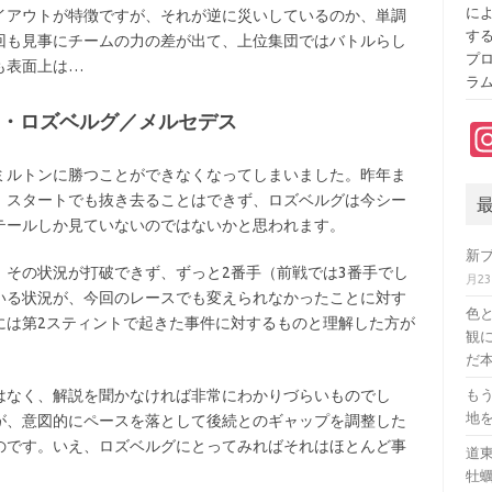
に
イアウトが特徴ですが、それが逆に災いしているのか、単調
す
回も見事にチームの力の差が出て、上位集団ではバトルらし
プ
も表面上は…
ラ
コ・ロズベルグ／メルセデス
ルトンに勝つことができなくなってしまいました。昨年ま
。スタートでも抜き去ることはできず、ロズベルグは今シー
テールしか見ていないのではないかと思われます。
新
その状況が打破できず、ずっと2番手（前戦では3番手でし
月2
いる状況が、今回のレースでも変えられなかったことに対す
色
には第2スティントで起きた事件に対するものと理解した方が
観に
だ本
なく、解説を聞かなければ非常にわかりづらいものでし
も
地
が、意図的にペースを落として後続とのギャップを調整した
のです。いえ、ロズベルグにとってみればそれはほとんど事
道
牡