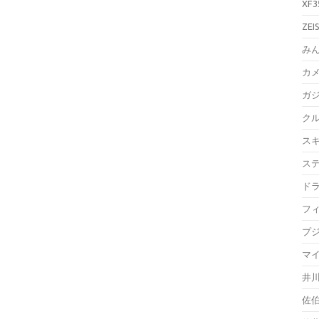
XF3
ZEI
み
カ
ガ
ク
ス
ス
ド
フ
プ
マ
井
佐