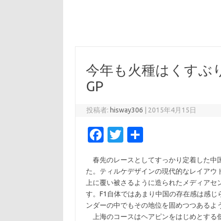
今年も火種はくすぶり続
GP
投稿者:
hisway306
|
2015年4月15日
Fa
T
共
c
w
有
春先のレースとしてすっかり定着した中国
e
it
た。ティルケデザインの現代的なレイアウ
b
te
上に覆い被さるように造られたメディアセ
o
r
す。F1自体ではあまり中国の存在感は感
ンダーの中でもその地位を固めつつあるよ
o
上海のコースはヘアピンをはじめとする低