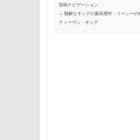
o
投稿ナビゲーション
←
難解なキングの最高傑作：リーシーの
k
ティーヴン・キング