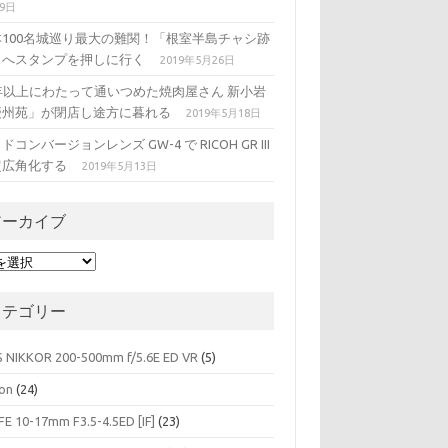
29日
本100名城巡り最大の難関！「根室半島チャシ跡
」へスタンプを押しに行く
2019年5月26日
5年以上にわたって通いつめた焼肉屋さん 新小岩
慶州苑」が閉店し途方に暮れる
2019年5月18日
ドコンバージョンレンズ GW-4 で RICOH GR III
超広角化する
2019年5月13日
アーカイブ
カテゴリー
S NIKKOR 200-500mm f/5.6E ED VR
(5)
on
(24)
FE 10-17mm F3.5-4.5ED [IF]
(23)