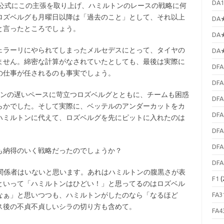
DA1
公式にこの主張を取り上げ、ハミルトンのレースの戦略に何
ロズベルグも月曜日以降は「過去のこと」として、それ以上
DA★
と言ったところでしょう。
DA★
ラーリにやられてしまったメルセデスにとって、タイヤの
DA★
ません。綿密な計算がなされていたとしても、最後は実際に
DFA
の仕事が任されるのも事実でしょう。
DFA
ンの遅いペースに苛立つロズベルグとともに、チームも困惑
DFA
らかでした。そして実際に、ベッテルのアンダーカットをカ
DFA
ハミルトンに代えて、ロズベルグを先にピットに入れたのは
DFA
DFA
納得のいく戦略だったのでしょうか？
DFA
関係者はいないと思います。あれはハミルトンの腹黒さが表
F1
(
といって「ハミルトンはひどい！」と思ってるのはロズベル
なぁ」と思いつつも、ハミルトンがしたのなら「なるほど
FA3
ス後の不貞不貞しいシラの切り方も含めて。
FA4