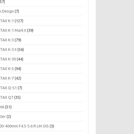
57)
k Design
(7)
TAX K-1
(127)
TAX K-1 Mark II
(39)
TAX K-3
(79)
TAX K-3 II
(56)
TAX K-30
(44)
TAX K-5
(94)
TAX K-7
(42)
TAX Q-S1
(7)
TAX Q7
(35)
MA
(51)
tter
(2)
00-400mm F4.5-5.6 R LM OIS
(3)