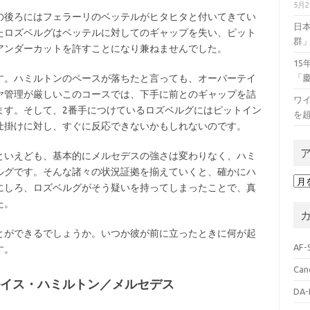
5月
後ろにはフェラーリのベッテルがヒタヒタと付いてきてい
日
たロズベルグはベッテルに対してのギャップを失い、ピット
群
アンダーカットを許すことになり兼ねませんでした。
1
。ハミルトンのペースが落ちたと言っても、オーバーテイ
「
ヤ管理が厳しいこのコースでは、下手に前とのギャップを詰
ワイ
ます。そして、2番手につけているロズベルグにはピットイン
を
仕掛けに対し、すぐに反応できないかもしれないのです。
いえども、基本的にメルセデスの強さは変わりなく、ハミ
ルグです。そんな諸々の状況証拠を揃えていくと、確かにハ
ア
にしろ、ロズベルグがそう疑いを持ってしまったことで、真
ー
た。
カ
イ
ブ
ができるでしょうか。いつか彼が前に立ったときに何が起
AF-
す。
Can
ルイス・ハミルトン／メルセデス
DA-