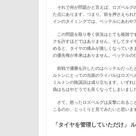
それで何が問題かと言えば、ロズベルグの
た点にあります。つまり、前を押さえられ
インのタイミングでは、ベッテルにあわや
この問題を取り巻く状況はとても複雑です
クを許すほどではありません。そしてタイ
めると、タイヤの痛みが激しくなっていき
の優先権が本来はありません。ベッテルの
前戦で優勝を許したのはベッテルだったと
ルトンにとっての当面のライバルはロズベ
ミルトンの陰謀説は成り立ちます。いずれ
偽はもはやどうでも良くなってしまいまし
さて、怒ったロズベルグは反撃に出ること
こるのか、じっくりと見てみたいと思いま
「タイヤを管理していただけ」 