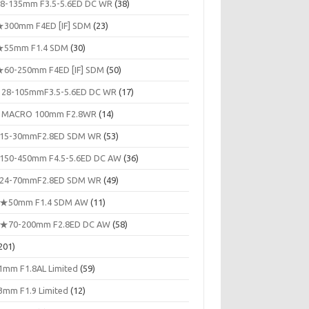
8-135mm F3.5-5.6ED DC WR
(38)
300mm F4ED [IF] SDM
(23)
55mm F1.4 SDM
(30)
60-250mm F4ED [IF] SDM
(50)
 28-105mmF3.5-5.6ED DC WR
(17)
 MACRO 100mm F2.8WR
(14)
15-30mmF2.8ED SDM WR
(53)
150-450mm F4.5-5.6ED DC AW
(36)
24-70mmF2.8ED SDM WR
(49)
★50mm F1.4 SDM AW
(11)
★70-200mm F2.8ED DC AW
(58)
201)
1mm F1.8AL Limited
(59)
3mm F1.9 Limited
(12)