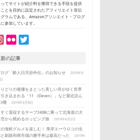
よってサイトが紹介料を獲得できる手段を提供
ることを目的に設定されたアフィリエイト宣伝
ログラムである、Amazonアソシエイト・プログ
ムに参加しています。
In
Fl
T
st
ic
w
a
kr
it
最新の記事
gr
te
ブログ「酔人日月抄外伝」のお知らせ
2019年9
a
r
3日
m
とりどりの襤褸をまとった美しい舟がゆく世界
引き込まれる「11 （Eleven）」など最近読ん
3冊
2019年6月8日
うすぐ退役するサーブ340Bに乗って北海道の大
を空から眺めるホッピング旅
2019年6月2日
東の海鮮グルメを楽しむ！ 厚岸エーウロコの生
蠣と釧路和商市場の勝手丼は最高だった
2019年