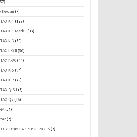
57)
k Design
(7)
TAX K-1
(127)
TAX K-1 Mark II
(39)
TAX K-3
(79)
TAX K-3 II
(56)
TAX K-30
(44)
TAX K-5
(94)
TAX K-7
(42)
TAX Q-S1
(7)
TAX Q7
(35)
MA
(51)
tter
(2)
00-400mm F4.5-5.6 R LM OIS
(3)