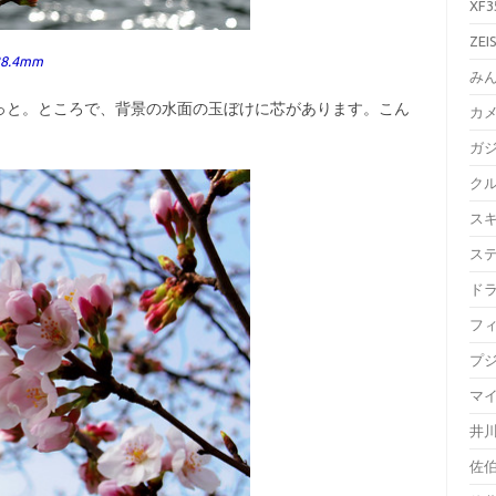
XF3
ZEI
 28.4mm
み
と。ところで、背景の水面の玉ぼけに芯があります。こん
カ
ガ
ク
ス
ス
ド
フ
プ
マ
井
佐