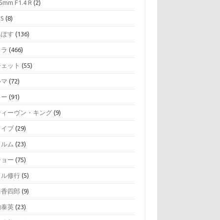
5mm F1.4 R
(2)
SS
(8)
んぽす
(136)
メラ
(466)
ジェット
(55)
ルマ
(72)
キー
(91)
ティーヴン・キング
(9)
ライブ
(29)
ィルム
(23)
ジョー
(75)
イル修行
(5)
川香四郎
(9)
伯泰英
(23)