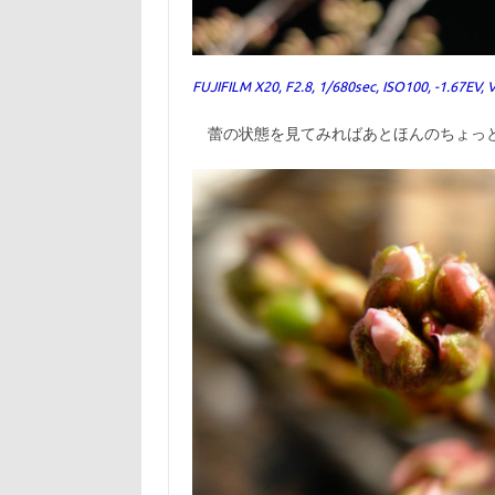
FUJIFILM X20, F2.8, 1/680sec, ISO100, -1.67EV, 
蕾の状態を見てみればあとほんのちょっと