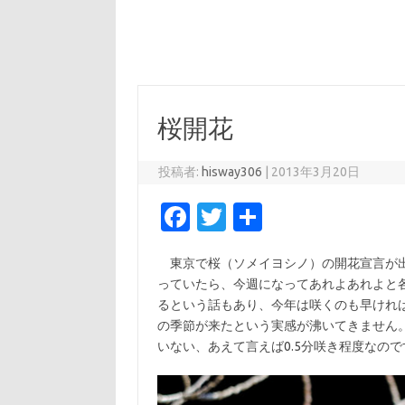
桜開花
投稿者:
hisway306
|
2013年3月20日
Fa
T
共
c
w
有
東京で桜（ソメイヨシノ）の開花宣言が出
e
it
っていたら、今週になってあれよあれよと
b
te
るという話もあり、今年は咲くのも早けれ
o
r
の季節が来たという実感が沸いてきません
いない、あえて言えば0.5分咲き程度なので
o
k