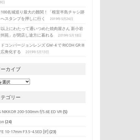
29日
本100名城巡り最大の難関！「根室半島チャシ跡
」へスタンプを押しに行く
2019年5月26日
5年以上にわたって通いつめた焼肉屋さん 新小岩
慶州苑」が閉店し途方に暮れる
2019年5月18日
ドコンバージョンレンズ GW-4 で RICOH GR III
超広角化する
2019年5月13日
アーカイブ
カテゴリー
S NIKKOR 200-500mm f/5.6E ED VR
(5)
on
(24)
FE 10-17mm F3.5-4.5ED [IF]
(23)