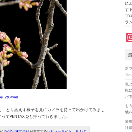
に
す
プ
ラ
新
月2
色
観に
だ本
via, 28.4mm
も
、とりあえず様子を見にカメラを持って出かけてみまし
地
い立ってPENTAX Qも持って行きました。
道
牡
品は
WillVii株式会社
が運営する
レビューサイト「みんぽ