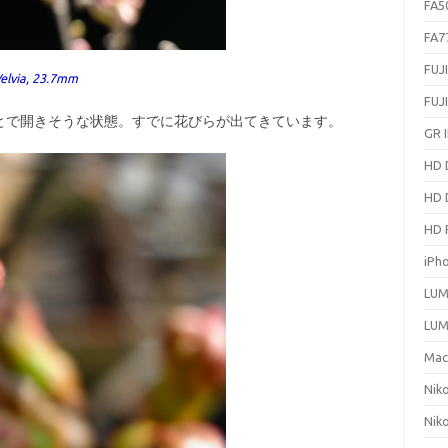
FA5
FA7
FUJ
Velvia, 23.7mm
FUJ
で開きそうな状態。すでに花びらが出てきています。
GR I
HD 
HD 
HD 
iPh
LUM
LUM
Ma
Nik
Nik