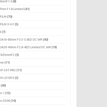
0mmF1.4
(8)
7mm F1.8 Limited
(41)
IFILM
(70)
IFILM X-H1
(5)
II
(7)
DA16-85mm F3.5-5.6ED DC WR
(40)
DA20-40mm F2.8-4ED Limited DC WR
(19)
FA35mmF2
(3)
one
(11)
IX GX7 Mk2
(11)
IX LX100 II
(2)
c
(40)
on 1
(15)
on D500
(10)