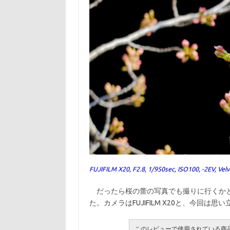
FUJIFILM X20, F2.8, 1/950sec, ISO100, -2EV, Vel
だったら桜の蕾の写真でも撮りに行くかと
た。カメラはFUJIFILM X20と、今回は思
このレビューで使用されている商