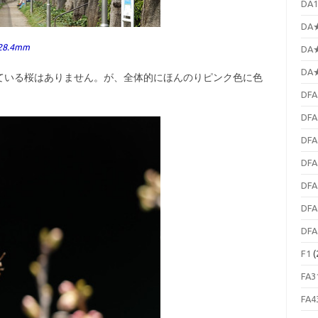
DA1
DA★
 28.4mm
DA★
DA★
いる桜はありません。が、全体的にほんのりピンク色に色
DFA
DFA
DFA
DFA
DFA
DFA
DFA
F1
(
FA3
FA4