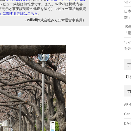
5月
ビュー掲載は無報酬です。また、WillViiは掲載内容
報開示と事実誤認時の修正を除く）レビュー商品無償貸
日
」に関する詳細はこちら
。
群
（WillVii株式会社みんぽす運営事務局）
1
「
ワイ
を
ア
ー
カ
イ
ブ
AF-
Can
DA-