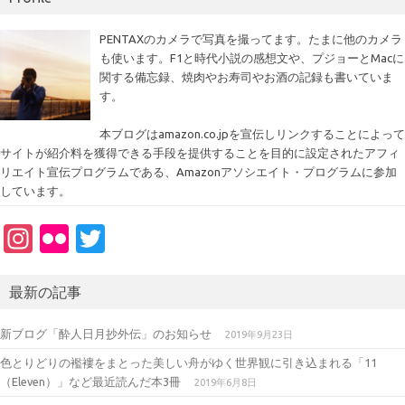
PENTAXのカメラで写真を撮ってます。たまに他のカメラ
も使います。F1と時代小説の感想文や、プジョーとMacに
関する備忘録、焼肉やお寿司やお酒の記録も書いていま
す。
本ブログはamazon.co.jpを宣伝しリンクすることによって
サイトが紹介料を獲得できる手段を提供することを目的に設定されたアフィ
リエイト宣伝プログラムである、Amazonアソシエイト・プログラムに参加
しています。
In
Fl
T
st
ic
w
a
kr
it
最新の記事
gr
te
新ブログ「酔人日月抄外伝」のお知らせ
2019年9月23日
a
r
色とりどりの襤褸をまとった美しい舟がゆく世界観に引き込まれる「11
m
（Eleven）」など最近読んだ本3冊
2019年6月8日