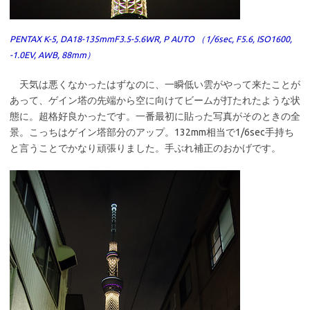
PENTAX K-5, DA18-135mmF3.5-5.6WR, P AUTO （1/6sec, F5.6, ISO1600,
-1.0EV, AWB, 88mm）
天気は悪くなかったはずなのに、一瞬低い雲がやって来たことが
あって、ゲイン塔の先端から空に向けてビームが打たれたような状
態に。超格好良かったです。一番最初に貼った写真がそのときの全
景。こっちはゲイン塔部分のアップ。132mm相当で1/6sec手持ち
と言うことでかなり頑張りました。手ぶれ補正のおかげです。