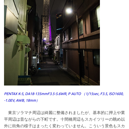
PENTAX K-5, DA18-135mmF3.5-5.6WR, P AUTO （1/15sec, F3.5, ISO1600,
-1.0EV, AWB, 18mm）
東京ソラマチ周辺は綺麗に整備されましたが、基本的に押上や業
平周辺は昔ながらの下町です。十間橋周辺もスカイツリーの眺め以
外に街角の様子はまったく変わっていません。こういう景色もスカ