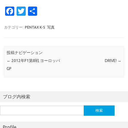
Fa
T
共
c
w
有
e
it
カテゴリー:
PENTAX K-5
写真
b
te
o
r
投稿ナビゲーション
o
←
2012年F1第8戦 ヨーロッパ
DRIVE!
→
k
GP
ブログ内検索
検
索:
Profile