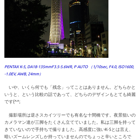
PENTAX K-5, DA18-135mmF3.5-5.6WR, P AUTO （1/10sec, F4.0, ISO1600,
-1.0EV, AWB, 24mm）
いや、いくら何でも「残念」ってことはありません。どちらかと
いうと、という比較の話であって、どちらのデザインもとても綺麗
です(^^;
撮影場所は逆さスカイツリーでも有名な十間橋です。夜景狙いの
カメラマン達が三脚をたくさん立てていました。私は三脚を持って
きていないので手持ちで撮りました。高感度に強いK-5とは言え、
暗いズームレンズしか持っていませんのでちょっと辛いところで