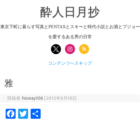
酔人日月抄
東京下町に暮らす写真とPENTAXとスキーと時代小説とお酒とプジョー
を愛するある男の日常
コンテンツへスキップ
雅
投稿者:
hisway306
|
2012年6月30日
Fa
T
共
c
w
有
e
it