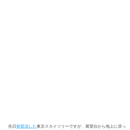
b
te
o
r
o
k
先日
初登頂した
東京スカイツリーですが、展望台から地上に戻っ