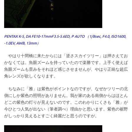
PENTAX K-5, DA FE10-17mmF3.5-5.6ED, P AUTO （1/8sec, F4.0, ISO1600,
-1.0EV, AWB, 13mm）
やはり十間橋に来たからには「逆さスカイツリー」は押さえてお
かなくては。魚眼ズームを持っていたので楽勝です。上手く使えば
魚眼ズームも歪みをそれほど感じさせませんが、やはり正統な超広
角レンズが欲しくなります。
ちなみに「雅」は紫色がポイントなのですが、なぜかツリーの北
側にしか紫色の照明がありません。我が家のある南側からはほとん
どこの紫色の灯りが見えないのです。このわかりにくさも「雅」が
今ひとつ人気が出ない（筆者調べ）理由かと思います。紫色の裾野
がしっかり見えるとすごく綺麗だと思うのですが。