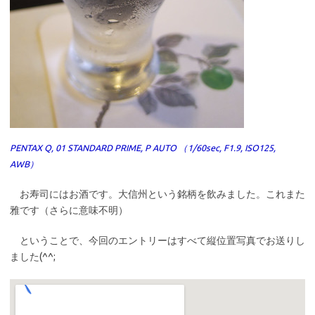
PENTAX Q, 01 STANDARD PRIME, P AUTO （1/60sec, F1.9, ISO125,
AWB）
お寿司にはお酒です。大信州という銘柄を飲みました。これまた
雅です（さらに意味不明）
ということで、今回のエントリーはすべて縦位置写真でお送りし
ました(^^;