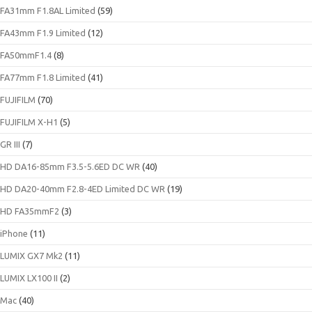
FA31mm F1.8AL Limited
(59)
FA43mm F1.9 Limited
(12)
FA50mmF1.4
(8)
FA77mm F1.8 Limited
(41)
FUJIFILM
(70)
FUJIFILM X-H1
(5)
GR III
(7)
HD DA16-85mm F3.5-5.6ED DC WR
(40)
HD DA20-40mm F2.8-4ED Limited DC WR
(19)
HD FA35mmF2
(3)
iPhone
(11)
LUMIX GX7 Mk2
(11)
LUMIX LX100 II
(2)
Mac
(40)