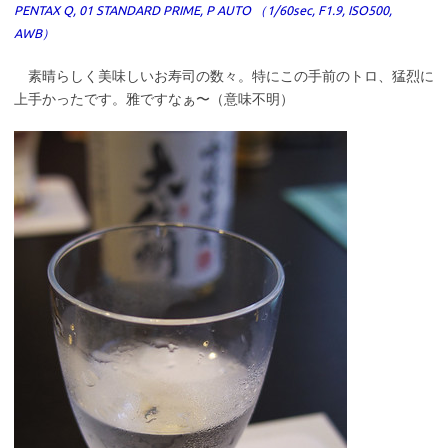
PENTAX Q, 01 STANDARD PRIME, P AUTO （1/60sec, F1.9, ISO500,
AWB）
素晴らしく美味しいお寿司の数々。特にこの手前のトロ、猛烈に
上手かったです。雅ですなぁ〜（意味不明）