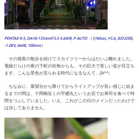
PENTAX K-5, DA18-135mmF3.5-5.6WR, P AUTO （1/40sec, F5.6, ISO3200,
-1.0EV, AWB, 100mm）
その後夜の散歩を続けてスカイツリーからはだいぶ離れました。
電線だらけの夜の下町の街角からも、その巨大で美しい姿が目立ち
ます。こんな景色が見られる時代になるなんて…(A^^;
ちなみに、展望台から降りてからライトアップが良い感じに始ま
るまでの間は、十間橋近くの宇廼丸というお店でお寿司を食べて時
間をつぶしていました。いえ、これがこの日のメインだったわけで
は決してありません。