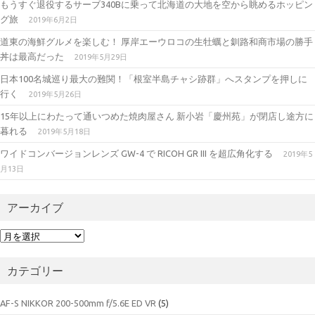
もうすぐ退役するサーブ340Bに乗って北海道の大地を空から眺めるホッピン
グ旅
2019年6月2日
道東の海鮮グルメを楽しむ！ 厚岸エーウロコの生牡蠣と釧路和商市場の勝手
丼は最高だった
2019年5月29日
日本100名城巡り最大の難関！「根室半島チャシ跡群」へスタンプを押しに
行く
2019年5月26日
15年以上にわたって通いつめた焼肉屋さん 新小岩「慶州苑」が閉店し途方に
暮れる
2019年5月18日
ワイドコンバージョンレンズ GW-4 で RICOH GR III を超広角化する
2019年5
月13日
アーカイブ
ア
ー
カ
カテゴリー
イ
ブ
AF-S NIKKOR 200-500mm f/5.6E ED VR
(5)