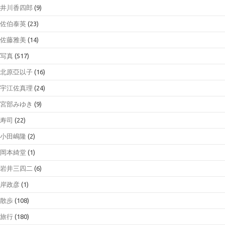
井川香四郎
(9)
佐伯泰英
(23)
佐藤雅美
(14)
写真
(517)
北原亞以子
(16)
宇江佐真理
(24)
宮部みゆき
(9)
寿司
(22)
小田嶋隆
(2)
岡本綺堂
(1)
岩井三四二
(6)
岸政彦
(1)
散歩
(108)
旅行
(180)