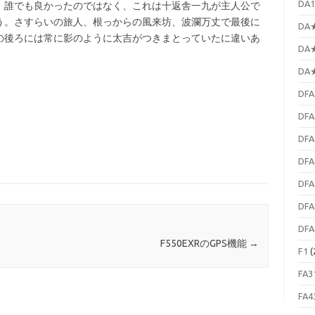
DA1
。誰でも良かったのではなく、これは十返舎一九が主人公で
う。さすらいの旅人、根っからの風来坊、波瀾万丈で最後に
DA★
の後ろには常に影のように太吉がつきまとっていたに違いあ
DA★
DA★
DFA
DFA
DFA
DFA
DFA
DFA
DFA
F550EXRのGPS機能
→
F1
(
FA3
FA4