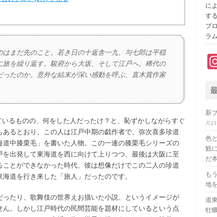
に
す
プ
ラ
のはまだ先のこと。若き日の十返舎一九、与七郎は平穏
に旅を繰り返す。駿府から大坂、そして江戸へ。稀代の
だったのか。意外な結末が深い感動を呼ぶ、直木賞作家
新
ているものの、何をした人だったけ？と、恥ずかしながらすぐ
月2
もあるとおり、この人は江戸中期の戯作者で、弥次喜多珍道
色
海道中膝栗毛」を書いた人物。この一連の膝栗毛シリーズの
観に
戸を出発して東海道を西に向けて上りつつ、最後は大阪に至
だ本
ることができなかった時代、彼は想像だけでこの二人の珍道
も
東海道を行き来した「旅人」だったのです。
地
ったり、歌舞伎の世界えお描いた小説、というイメージが
道
せん。しかし江戸時代の民間芸能を題材にしているという点
牡