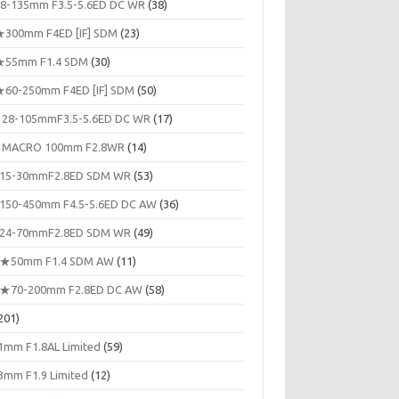
8-135mm F3.5-5.6ED DC WR
(38)
300mm F4ED [IF] SDM
(23)
55mm F1.4 SDM
(30)
60-250mm F4ED [IF] SDM
(50)
 28-105mmF3.5-5.6ED DC WR
(17)
 MACRO 100mm F2.8WR
(14)
15-30mmF2.8ED SDM WR
(53)
150-450mm F4.5-5.6ED DC AW
(36)
24-70mmF2.8ED SDM WR
(49)
★50mm F1.4 SDM AW
(11)
★70-200mm F2.8ED DC AW
(58)
201)
1mm F1.8AL Limited
(59)
3mm F1.9 Limited
(12)