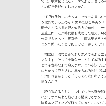
では、歌舞伎と似たテーマであると言える
んの得意分野かもしれません。
江戸時代随一の大ベストセラーを書いた十
を究めていったのか？ 史料に残る事実を
朝子さん流の世界観と物語力で肉付し、一
屋重三郎（江戸時代最も成功した版元。現在
作者でもあった山東京伝、「南総里見八犬
こかで聞いたことはあるけど、詳しくは知
物語は、幼なじみであり家来でもある太吉
まります。そして十返舎一九として成功す
とても意外な形で迎えます。この小説はた
に向かって突き進む、単なる成功物語では
生活に行き詰まると「そろそろ旅に出よう
情なのか？
読み進めるうちに、少しずつその謎が解け
に少しずつ疑念を抱かせる構成はさすが。
回るエンディングが待っています。このプ