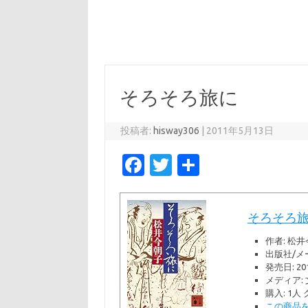
そろそろ旅に
投稿者:
hisway306
|
2011年5月13日
Fa
T
共
c
w
有
e
it
そろそろ旅
b
te
作者:
松井
o
r
出版社/メ
発売日:
20
o
メディア:
k
購入
: 1人
この商品を