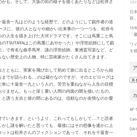
のかも。そして、大坂の街の様子を描くあたりなどは松井さ
5月
日
群
返舎一九はどのような経歴で、どのようにして戯作者の道
1
ベースに、彼の人となりや細かい出来事の一つ一つを、松井今
「
つの人生を描き上げた大河ドラマです。そこには蔦重こと蔦
のTSUTAYAはこの蔦重にあやかった）や浮世絵師にして戯
ワイ
伝」で有名な曲亭馬琴、謎の浮世絵師、東洲斎写楽など、ど
を
らない歴史上の人物、特に芸術家がたくさん出てきます。
とともに、実家を飛び出して初めて旅に出るところから始
るまでが語られる… のは確かなのですが、そのエピローグは
ア
だ単に十返舎一九という人の、苦労を重ねながら人生の目標
ー
ありません。もっと深く重い人間の内面の闇を描いたもの。
カ
イ
」と誘う太吉と彼の間にあるのは、信頼なのか友情なのか愛
ブ
AF-
ていきます。というより、これってもしかして…？と読者
Can
しかし謎を解いたと思っても、最後にはその想像を遙かに上
DA-
ロットは松井さんのフィクションであって、それを十返舎一