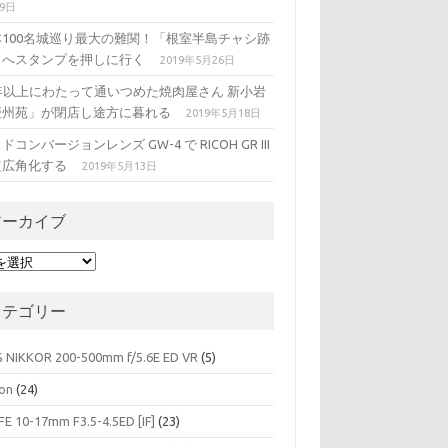
29日
本100名城巡り最大の難関！「根室半島チャシ跡
」へスタンプを押しに行く
2019年5月26日
5年以上にわたって通いつめた焼肉屋さん 新小岩
慶州苑」が閉店し途方に暮れる
2019年5月18日
ドコンバージョンレンズ GW-4 で RICOH GR III
超広角化する
2019年5月13日
アーカイブ
カテゴリー
S NIKKOR 200-500mm f/5.6E ED VR
(5)
on
(24)
FE 10-17mm F3.5-4.5ED [IF]
(23)