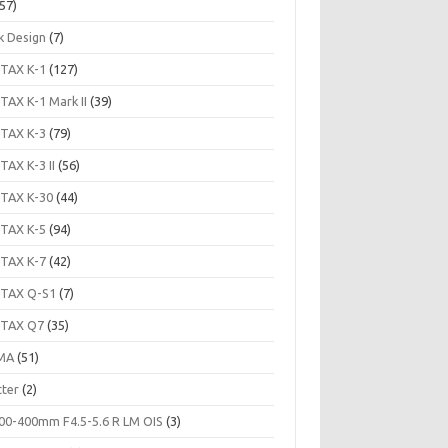
57)
k Design
(7)
TAX K-1
(127)
TAX K-1 Mark II
(39)
TAX K-3
(79)
TAX K-3 II
(56)
TAX K-30
(44)
TAX K-5
(94)
TAX K-7
(42)
TAX Q-S1
(7)
TAX Q7
(35)
MA
(51)
tter
(2)
00-400mm F4.5-5.6 R LM OIS
(3)