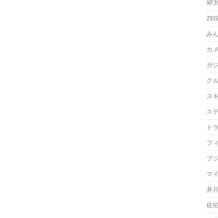
XF3
ZEI
み
カ
ガ
ク
ス
ス
ド
フ
プ
マ
井
佐