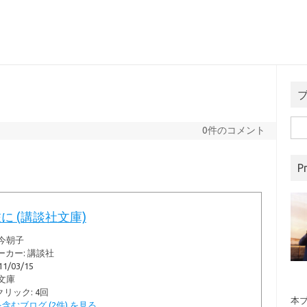
検
0件のコメント
索:
Pr
に (講談社文庫)
今朝子
ーカー:
講談社
11/03/15
文庫
クリック
: 4回
本ブ
含むブログ (2件) を見る