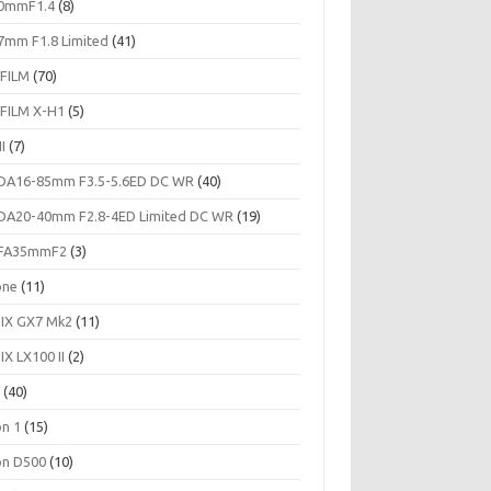
0mmF1.4
(8)
7mm F1.8 Limited
(41)
IFILM
(70)
IFILM X-H1
(5)
II
(7)
DA16-85mm F3.5-5.6ED DC WR
(40)
DA20-40mm F2.8-4ED Limited DC WR
(19)
FA35mmF2
(3)
one
(11)
IX GX7 Mk2
(11)
IX LX100 II
(2)
c
(40)
on 1
(15)
on D500
(10)