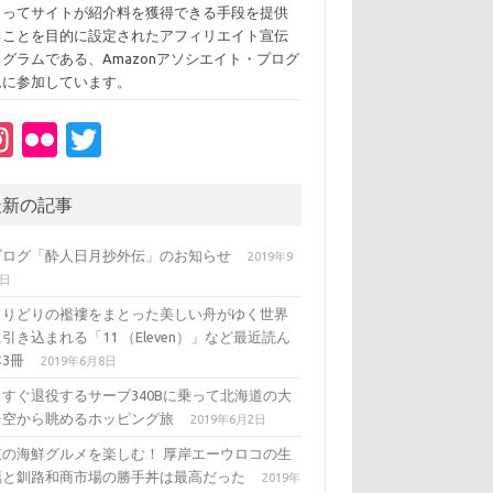
よってサイトが紹介料を獲得できる手段を提供
ることを目的に設定されたアフィリエイト宣伝
ログラムである、Amazonアソシエイト・プログ
ムに参加しています。
In
Fl
T
st
ic
w
a
kr
it
最新の記事
gr
te
ブログ「酔人日月抄外伝」のお知らせ
2019年9
a
r
3日
m
とりどりの襤褸をまとった美しい舟がゆく世界
引き込まれる「11 （Eleven）」など最近読ん
3冊
2019年6月8日
うすぐ退役するサーブ340Bに乗って北海道の大
を空から眺めるホッピング旅
2019年6月2日
東の海鮮グルメを楽しむ！ 厚岸エーウロコの生
蠣と釧路和商市場の勝手丼は最高だった
2019年