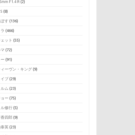
5mm F1.4 R
(2)
SS
(8)
んぽす
(136)
メラ
(466)
ジェット
(55)
ルマ
(72)
キー
(91)
ティーヴン・キング
(9)
ライブ
(29)
ィルム
(23)
ジョー
(75)
イル修行
(5)
川香四郎
(9)
伯泰英
(23)