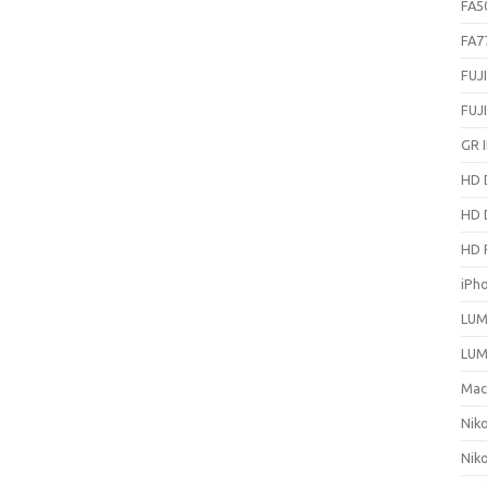
FA5
FA7
FUJ
FUJ
GR I
HD 
HD 
HD 
iPh
LUM
LUM
Ma
Nik
Nik