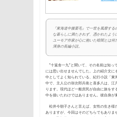
『東海道中膝栗毛』で一世を風靡する
な暮らしに満たされず、憑かれたよう
ユーモア作家が心に抱いた暗闇とは何
渾身の長編小説。
”十返舎一九”と聞いて、その名前は知っ
には思い出せませんでした。上の紹介文に
中としてよく知られている、紀行小説「東
中で、主人公の弥次郎兵衛と喜多八は、江
ります。現代ほど一般庶民が自由に旅をす
中を描いたわけではありません。彼自身が
松井今朝子さんと言えば、女性の生き様だ
ありますが、今回はそのどちらでもありま