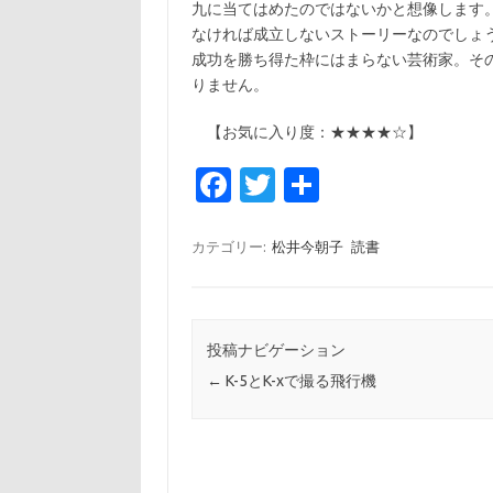
九に当てはめたのではないかと想像します
なければ成立しないストーリーなのでしょ
成功を勝ち得た枠にはまらない芸術家。そ
りません。
【お気に入り度：★★★★☆】
Fa
T
共
c
w
有
e
it
カテゴリー:
松井今朝子
読書
b
te
o
r
o
投稿ナビゲーション
←
K-5とK-xで撮る飛行機
k