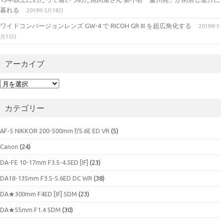
暮れる
2019年5月18日
ワイドコンバージョンレンズ GW-4 で RICOH GR III を超広角化する
2019年5
月13日
アーカイブ
ア
ー
カ
カテゴリー
イ
ブ
AF-S NIKKOR 200-500mm f/5.6E ED VR
(5)
Canon
(24)
DA-FE 10-17mm F3.5-4.5ED [IF]
(23)
DA18-135mm F3.5-5.6ED DC WR
(38)
DA★300mm F4ED [IF] SDM
(23)
DA★55mm F1.4 SDM
(30)