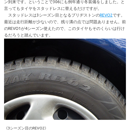
ン到来です。ということで306にも例年通り冬装備をしました。と
b
te
言ってもタイヤをスタッドレスに替えるだけですが。
o
r
スタッドレスは3シーズン目となるブリヂストンの
REVO2
です。
最近は走行距離が少ないので、残り溝の点では問題ありません。前
o
のREVO1が4シーズン使えたので、このタイヤもそのくらいは行け
k
るだろうと踏んでいます。
《3シーズン目のREVO2》