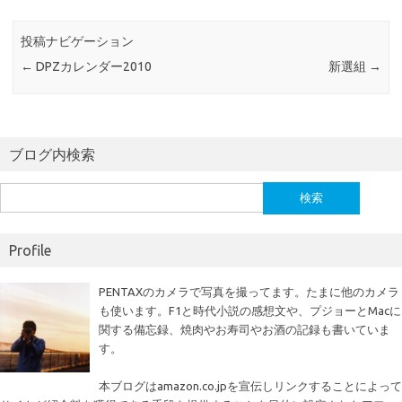
o
r
投稿ナビゲーション
o
←
DPZカレンダー2010
新選組
→
k
ブログ内検索
検
索:
Profile
PENTAXのカメラで写真を撮ってます。たまに他のカメラ
も使います。F1と時代小説の感想文や、プジョーとMacに
関する備忘録、焼肉やお寿司やお酒の記録も書いていま
す。
本ブログはamazon.co.jpを宣伝しリンクすることによって