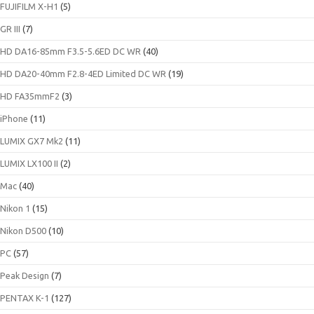
FUJIFILM X-H1
(5)
GR III
(7)
HD DA16-85mm F3.5-5.6ED DC WR
(40)
HD DA20-40mm F2.8-4ED Limited DC WR
(19)
HD FA35mmF2
(3)
iPhone
(11)
LUMIX GX7 Mk2
(11)
LUMIX LX100 II
(2)
Mac
(40)
Nikon 1
(15)
Nikon D500
(10)
PC
(57)
Peak Design
(7)
PENTAX K-1
(127)