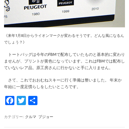
《来年1月8日からライオンマークが変わるそうです。どんな風になるん
でしょう？》
トートバッグは今年のFBMで配布していたものと基本的に変わり
ませんが、プリントが黄色になっています。これはFBMでは配布し
ていないレア品。原工房さんに行かないと手に入りません。
さて、これでおおむねスキーに行く準備は整いました。 年末か
年始に一度足慣らしをしたいところです。
Fa
T
共
c
w
有
e
it
カテゴリー:
クルマ
プジョー
b
te