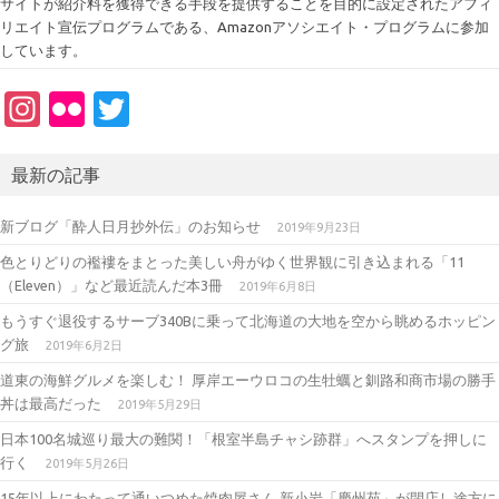
サイトが紹介料を獲得できる手段を提供することを目的に設定されたアフィ
リエイト宣伝プログラムである、Amazonアソシエイト・プログラムに参加
しています。
In
Fl
T
st
ic
w
a
kr
it
最新の記事
gr
te
新ブログ「酔人日月抄外伝」のお知らせ
2019年9月23日
a
r
色とりどりの襤褸をまとった美しい舟がゆく世界観に引き込まれる「11
m
（Eleven）」など最近読んだ本3冊
2019年6月8日
もうすぐ退役するサーブ340Bに乗って北海道の大地を空から眺めるホッピン
グ旅
2019年6月2日
道東の海鮮グルメを楽しむ！ 厚岸エーウロコの生牡蠣と釧路和商市場の勝手
丼は最高だった
2019年5月29日
日本100名城巡り最大の難関！「根室半島チャシ跡群」へスタンプを押しに
行く
2019年5月26日
15年以上にわたって通いつめた焼肉屋さん 新小岩「慶州苑」が閉店し途方に