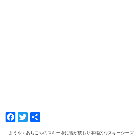
Fa
T
共
c
w
有
ようやくあちこちのスキー場に雪が積もり本格的なスキーシーズ
e
it