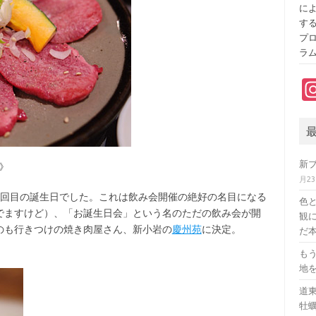
に
す
プ
ラ
新
》
月2
回目の誕生日でした。これは飲み会開催の絶好の名目になる
色
でますけど）、「お誕生日会」という名のただの飲み会が開
観に
のも行きつけの焼き肉屋さん、新小岩の
慶州苑
に決定。
だ本
も
地
道
牡