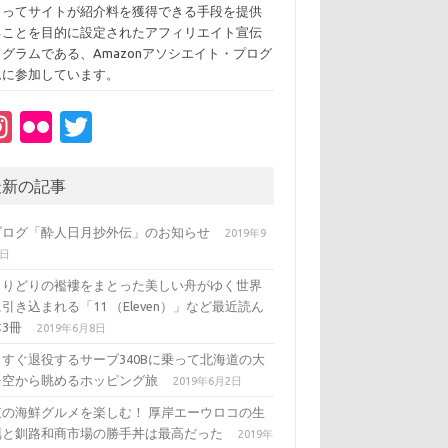
よってサイトが紹介料を獲得できる手段を提供
ることを目的に設定されたアフィリエイト宣伝
ログラムである、Amazonアソシエイト・プログ
ムに参加しています。
In
Fl
T
st
ic
w
a
kr
it
最新の記事
gr
te
ブログ「酔人日月抄外伝」のお知らせ
2019年9
a
r
3日
m
とりどりの襤褸をまとった美しい舟がゆく世界
引き込まれる「11 （Eleven）」など最近読ん
3冊
2019年6月8日
うすぐ退役するサーブ340Bに乗って北海道の大
を空から眺めるホッピング旅
2019年6月2日
東の海鮮グルメを楽しむ！ 厚岸エーウロコの生
蠣と釧路和商市場の勝手丼は最高だった
2019年