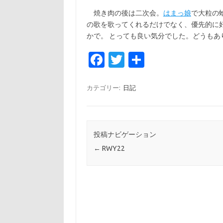
焼き肉の後は二次会。
はまっ娘
で大粒の
の歌を歌ってくれるだけでなく、優先的に
かで。 とっても良い気分でした。どうもあ
Fa
T
共
c
w
有
e
it
カテゴリー:
日記
b
te
o
r
o
投稿ナビゲーション
←
RWY22
k