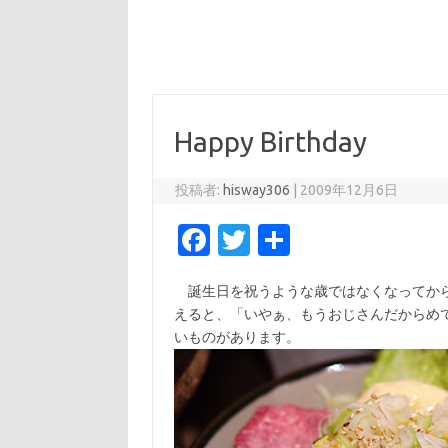
Happy Birthday
投稿者:
hisway306
|
2009年12月6日
Fa
T
共
c
w
有
誕生日を祝うような歳ではなくなってから
e
it
えると、「いやぁ、もうおじさんだからめ
b
te
いものがあります。
o
r
o
k