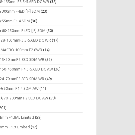
8-135mm F3.5-5.6ED DC WR
(38)
300mm F4ED [IF] SDM
(23)
55mm F1.4 SDM
(30)
60-250mm F4ED [IF] SDM
(50)
 28-105mmF3.5-5.6ED DC WR
(17)
 MACRO 100mm F2.8WR
(14)
15-30mmF2.8ED SDM WR
(53)
150-450mm F4.5-5.6ED DC AW
(36)
24-70mmF2.8ED SDM WR
(49)
★50mm F1.4 SDM AW
(11)
★70-200mm F2.8ED DC AW
(58)
201)
1mm F1.8AL Limited
(59)
3mm F1.9 Limited
(12)