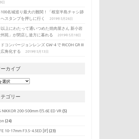
29日
本100名城巡り最大の難関！「根室半島チャシ跡
」へスタンプを押しに行く
2019年5月26日
5年以上にわたって通いつめた焼肉屋さん 新小岩
慶州苑」が閉店し途方に暮れる
2019年5月18日
ドコンバージョンレンズ GW-4 で RICOH GR III
超広角化する
2019年5月13日
アーカイブ
カテゴリー
S NIKKOR 200-500mm f/5.6E ED VR
(5)
on
(24)
FE 10-17mm F3.5-4.5ED [IF]
(23)