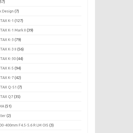
57)
k Design
(7)
TAX K-1
(127)
TAX K-1 Mark II
(39)
TAX K-3
(79)
TAX K-3 II
(56)
TAX K-30
(44)
TAX K-5
(94)
TAX K-7
(42)
TAX Q-S1
(7)
TAX Q7
(35)
MA
(51)
tter
(2)
00-400mm F4.5-5.6 R LM OIS
(3)