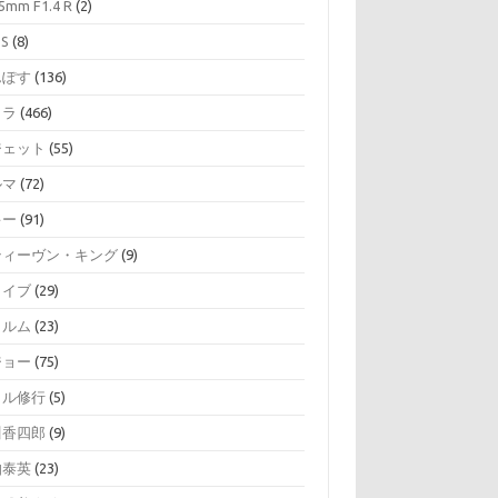
5mm F1.4 R
(2)
SS
(8)
んぽす
(136)
メラ
(466)
ジェット
(55)
ルマ
(72)
キー
(91)
ティーヴン・キング
(9)
ライブ
(29)
ィルム
(23)
ジョー
(75)
イル修行
(5)
川香四郎
(9)
伯泰英
(23)