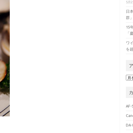
5月
日
群
1
「
ワイ
を
ア
ー
カ
イ
ブ
AF-
Can
DA-