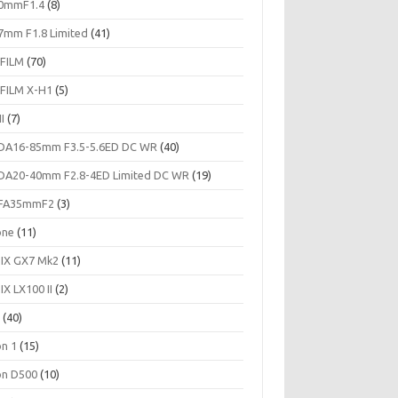
0mmF1.4
(8)
7mm F1.8 Limited
(41)
IFILM
(70)
IFILM X-H1
(5)
II
(7)
DA16-85mm F3.5-5.6ED DC WR
(40)
DA20-40mm F2.8-4ED Limited DC WR
(19)
FA35mmF2
(3)
one
(11)
IX GX7 Mk2
(11)
IX LX100 II
(2)
c
(40)
on 1
(15)
on D500
(10)