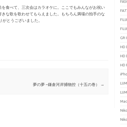
FA5
蛤を食べて、三次会はカラオケに。ここでもみんながお祝い
FA7
好きな歌を歌わせてもらえました。もちろん満場の拍手のな
FUJ
りがとうございました。
FUJ
GR I
HD 
HD 
HD 
iPh
LUM
夢の夢 −鎌倉河岸捕物控（十五の巻）
→
LUM
Ma
Nik
Nik