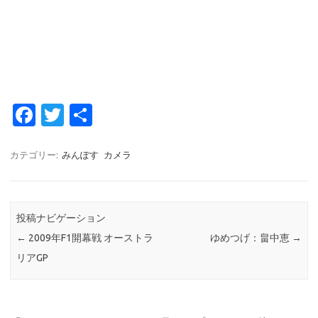
Fa
T
共
c
w
有
e
it
カテゴリー:
みんぽす
カメラ
b
te
o
r
投稿ナビゲーション
o
←
2009年F1開幕戦 オーストラ
ゆめつげ：畠中恵
→
k
リアGP