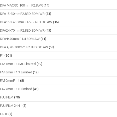
DFA MACRO 100mm F2.8WR
(14)
DFA15-30mmF2.8ED SDM WR
(53)
DFA150-450mm F4.5-5.6ED DC AW
(36)
DFA24-70mmF2.8ED SDM WR
(49)
DFA★50mm F1.4 SDM AW
(11)
DFA★70-200mm F2.8ED DC AW
(58)
F1
(201)
FA31mm F1.8AL Limited
(59)
FA43mm F1.9 Limited
(12)
FA50mmF1.4
(8)
FA77mm F1.8 Limited
(41)
FUJIFILM
(70)
FUJIFILM X-H1
(5)
GR III
(7)