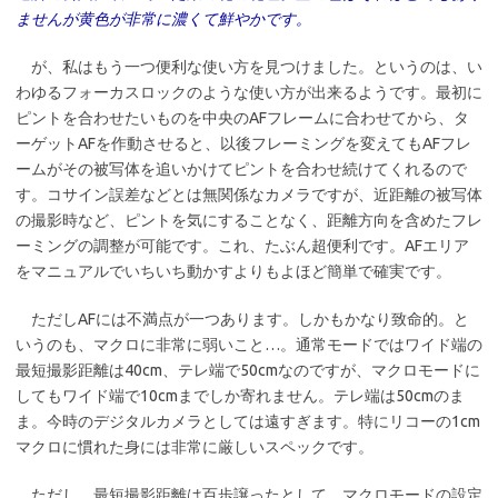
ませんが黄色が非常に濃くて鮮やかです。
が、私はもう一つ便利な使い方を見つけました。というのは、い
わゆるフォーカスロックのような使い方が出来るようです。最初に
ピントを合わせたいものを中央のAFフレームに合わせてから、タ
ーゲットAFを作動させると、以後フレーミングを変えてもAFフレ
ームがその被写体を追いかけてピントを合わせ続けてくれるので
す。コサイン誤差などとは無関係なカメラですが、近距離の被写体
の撮影時など、ピントを気にすることなく、距離方向を含めたフレ
ーミングの調整が可能です。これ、たぶん超便利です。AFエリア
をマニュアルでいちいち動かすよりもよほど簡単で確実です。
ただしAFには不満点が一つあります。しかもかなり致命的。と
いうのも、マクロに非常に弱いこと…。通常モードではワイド端の
最短撮影距離は40cm、テレ端で50cmなのですが、マクロモードに
してもワイド端で10cmまでしか寄れません。テレ端は50cmのま
ま。今時のデジタルカメラとしては遠すぎます。特にリコーの1cm
マクロに慣れた身には非常に厳しいスペックです。
ただし、最短撮影距離は百歩譲ったとして、マクロモードの設定