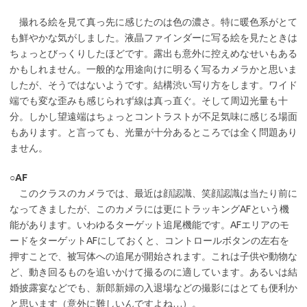
撮れる絵を見て真っ先に感じたのは色の濃さ。特に暖色系がとて
も鮮やかな気がしました。液晶ファインダーに写る絵を見たときは
ちょっとびっくりしたほどです。露出も意外に控えめなせいもある
かもしれません。一般的な用途向けに明るく写るカメラかと思いま
したが、そうではないようです。結構渋い写り方をします。ワイド
端でも変な歪みも感じられず線は真っ直ぐ。そして周辺光量も十
分。しかし望遠端はちょっとコントラストが不足気味に感じる場面
もあります。と言っても、光量が十分あるところでは全く問題あり
ません。
○AF
このクラスのカメラでは、最近は顔認識、笑顔認識は当たり前に
なってきましたが、このカメラには更にトラッキングAFという機
能があります。いわゆるターゲット追尾機能です。AFエリアのモ
ードをターゲットAFにしておくと、コントロールボタンの左右を
押すことで、被写体への追尾が開始されます。これは子供や動物な
ど、動き回るものを追いかけて撮るのに適しています。あるいは結
婚披露宴などでも、新郎新婦の入退場などの撮影にはとても便利か
と思います（意外に難しいんですよね…）。