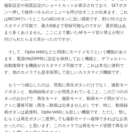
撮影設定や画質設定のショートカットが表示されており、SETボタ
ン一押しで操作パネルのメニューを呼び出すことが出来ます。これ
はRICOHでいうところのADJボタンに近い感覚です。割り付けはカ
スタマイズ可能で、最大8個まで登録可能なのですが、選択肢はあ
まり多くありません。ここに上で書いたAFモード切り替えが割り
付けられたらまだ良かったのですが。
そして、Optio W60などと同様にモードメモリという機能があり
ます。電源ON/OFF時に設定を保持しておく機能と、デフォルトへ
自動復帰する機能がカスタマイズ可能です。これは本当に便利で
す。他のカメラでも是非採用して欲しいカスタマイズ機能です。
もう一つ感心したのは、背面に再生ボタンだけでなく、撮影モー
ドボタンと、動画録画ボタンが用意されていること。この三つのボ
タンのおかげで、再生モード、撮影モード、動画モード間がダイレ
クトに遷移可能（再生→動画は出来ませんが）です。特に、動画録
画ボタンは超便利。Optio W60にも欲しい機能です。ただし、惜し
むらくは再生ボタン二度押しでも撮影モードへ復帰できればなお良
かったのに、と思います。このカメラでは再生モード状態で再生ボ