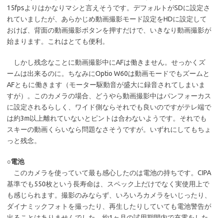
15fpsよりはかなりマシと言えそうです。デフォルトがSDに設定さ
れていましたが、あらかじめ動画撮影モード設定をHDに設定して
おけば、背面の動画撮影ボタンを押すだけで、いきなり動画撮影が
始まります。これはとても便利。
しかし残念なことに動画撮影中にAFは働きません。せっかくズ
ームは出来るのに。ちなみにOptio W60は動画モードでもズームと
AFともに働きます（モーター駆動音が盛大に録音されてしまいま
すが）。このカメラの場合、どうやら動画撮影中はパンフォーカス
に設定されるらしく、ワイド側ならそれでも良いのですがテレ端で
は約3m以上離れていないとピントは合わないようです。それでも
スキーの動画くらいなら問題なさそうですが。いずれにしてもちょ
っと残念。
○電池
このカメラを使っていて最も感心したのは電池の持ちです。CIPA
基準でも550枚という長寿命は、スペック上だけでなく実使用上で
も感じられます。撮影のみならず、いろいろカメラをいじったり、
ダイナミックフォトを撮ったり、再生したりしていても電池警告が
出ることはありませんでした。約1ヶ月の試用期間内で充電をした