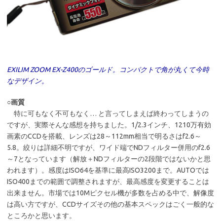
EXILIM ZOOM EX-Z400のゴールド。コンパクトで角が丸くて今時
なデザイン。
○画質
特に可もなく不可もなく… と言ってしまえば終わってしまうの
ですが、実際そんな感想を持ちました。1/2.3インチ、1210万有効
画素のCCDを搭載、レンズは28～112mm相当で明るさはf2.6～
5.8。絞りは詳細不明ですが、ワイド端でNDフィルター併用のf2.6
～7となっています（解放＋NDフィルターの2段階ではないかと思
われます）。感度はISO64を基準に最高ISO3200まで。AUTOでは
ISO400までの範囲で調整されますが、最高感度を変更することは
出来ません。市場では10Mピクセル機が多数を占める中で、解像度
は高い方ですが、CCDサイズその他の基本スペックはごく一般的な
ところかと思います。