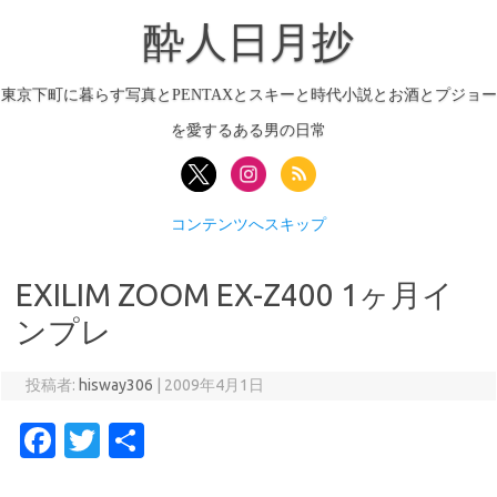
酔人日月抄
東京下町に暮らす写真とPENTAXとスキーと時代小説とお酒とプジョー
を愛するある男の日常
コンテンツへスキップ
EXILIM ZOOM EX-Z400 1ヶ月イ
ンプレ
投稿者:
hisway306
|
2009年4月1日
Fa
T
共
c
w
有