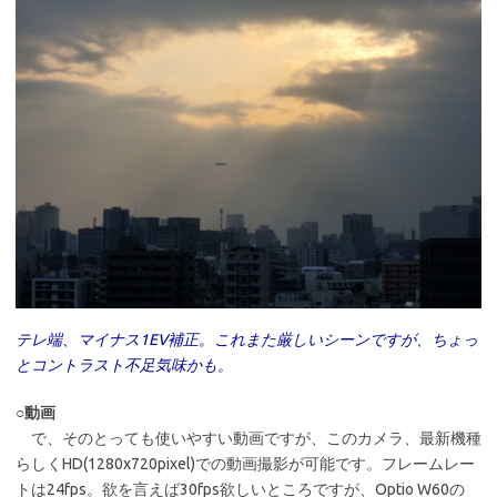
テレ端、マイナス1EV補正。これまた厳しいシーンですが、ちょっ
とコントラスト不足気味かも。
○動画
で、そのとっても使いやすい動画ですが、このカメラ、最新機種
らしくHD(1280x720pixel)での動画撮影が可能です。フレームレー
トは24fps。欲を言えば30fps欲しいところですが、Optio W60の