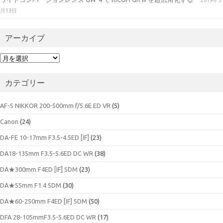
月13日
アーカイブ
ア
ー
カ
カテゴリー
イ
ブ
AF-S NIKKOR 200-500mm f/5.6E ED VR
(5)
Canon
(24)
DA-FE 10-17mm F3.5-4.5ED [IF]
(23)
DA18-135mm F3.5-5.6ED DC WR
(38)
DA★300mm F4ED [IF] SDM
(23)
DA★55mm F1.4 SDM
(30)
DA★60-250mm F4ED [IF] SDM
(50)
DFA 28-105mmF3.5-5.6ED DC WR
(17)