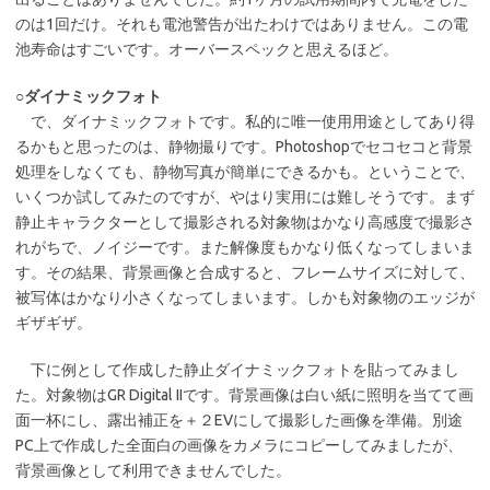
のは1回だけ。それも電池警告が出たわけではありません。この電
池寿命はすごいです。オーバースペックと思えるほど。
○ダイナミックフォト
で、ダイナミックフォトです。私的に唯一使用用途としてあり得
るかもと思ったのは、静物撮りです。Photoshopでセコセコと背景
処理をしなくても、静物写真が簡単にできるかも。ということで、
いくつか試してみたのですが、やはり実用には難しそうです。まず
静止キャラクターとして撮影される対象物はかなり高感度で撮影さ
れがちで、ノイジーです。また解像度もかなり低くなってしまいま
す。その結果、背景画像と合成すると、フレームサイズに対して、
被写体はかなり小さくなってしまいます。しかも対象物のエッジが
ギザギザ。
下に例として作成した静止ダイナミックフォトを貼ってみまし
た。対象物はGR Digital IIです。背景画像は白い紙に照明を当てて画
面一杯にし、露出補正を＋２EVにして撮影した画像を準備。別途
PC上で作成した全面白の画像をカメラにコピーしてみましたが、
背景画像として利用できませんでした。