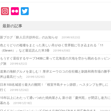
In
Fl
T
st
ic
w
a
kr
it
最新の記事
gr
te
新ブログ「酔人日月抄外伝」のお知らせ
2019年9月23日
a
r
色とりどりの襤褸をまとった美しい舟がゆく世界観に引き込まれる「11
m
（Eleven）」など最近読んだ本3冊
2019年6月8日
もうすぐ退役するサーブ340Bに乗って北海道の大地を空から眺めるホッピン
グ旅
2019年6月2日
道東の海鮮グルメを楽しむ！ 厚岸エーウロコの生牡蠣と釧路和商市場の勝手
丼は最高だった
2019年5月29日
日本100名城巡り最大の難関！「根室半島チャシ跡群」へスタンプを押しに
行く
2019年5月26日
15年以上にわたって通いつめた焼肉屋さん 新小岩「慶州苑」が閉店し途方に
暮れる
2019年5月18日
ワイドコンバージョンレンズ GW-4 で RICOH GR III を超広角化する
2019年5