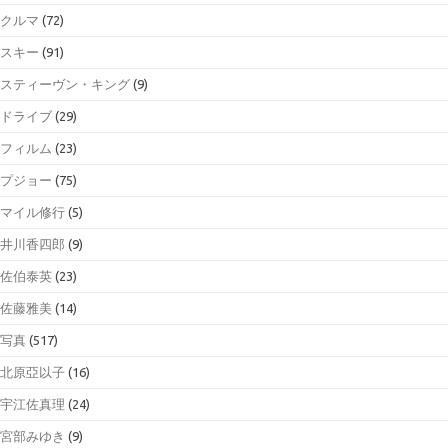
クルマ
(72)
スキー
(91)
スティーヴン・キング
(9)
ドライブ
(29)
フィルム
(23)
プジョー
(75)
マイル修行
(5)
井川香四郎
(9)
佐伯泰英
(23)
佐藤雅美
(14)
写真
(517)
北原亞以子
(16)
宇江佐真理
(24)
宮部みゆき
(9)