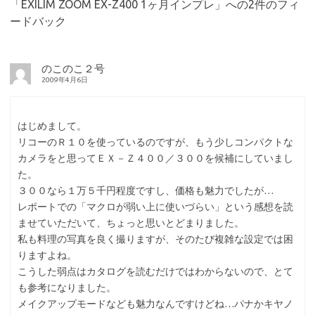
「
EXILIM ZOOM EX-Z400 1ヶ月インプレ
」への2件のフィ
ードバック
のこのこ２号
2009年4月6日
はじめまして。
リコーのＲ１０を使っているのですが、もう少しコンパクトな
カメラをと思ってＥＸ－Ｚ４００／３００を候補にしていまし
た。
３００なら１万５千円程度ですし、価格も魅力でしたが…
レポートでの「マクロが弱い上に使いづらい」という感想を読
ませていただいて、ちょっと思いとどまりました。
私も料理の写真を良く撮りますが、そのたび複雑な設定では困
りますよね。
こうした弱点はカタログを読むだけではわからないので、とて
も参考になりました。
メイクアップモードなども魅力なんですけどね…パナかキヤノ