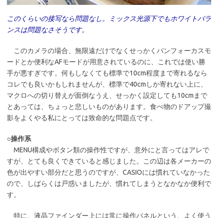
このくらいの接写なら問題なし。ミックス光源下でもホワイトバラ
ンスは問題なさそうです。
このカメラの場合、無限遠だけでなくせっかくパンフォーカスモ
ードとか便利なAFモードが用意されているのに、これでは使い勝
手が悪すぎです。何もしなくても標準で10cm程度まで寄れるなら
コレでも良いかもしれませんが、標準で40cmしか寄れない上に、
マクロへの切り替えが面倒なうえ、せっかく設定しても10cmまで
とあっては、ちょっと悲しいものがあります。食べ物のドアップ撮
影をよくやる私にとっては致命的な問題点です。
○操作系
MENU構成やボタン類の操作性ですが、意外にと言ってはアレで
すが、とても良くできていると感じました。この辺は各メーカーの
色が出やすい部分だと思うのですが、CASIOには慣れていなかった
ので、しばらくは戸惑いましたが、慣れてしまうとなかなか便利で
す。
特に、液晶ファインダー上には常に操作パネルという、よく使う