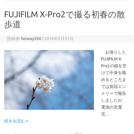
FUJIFILM X-Pro2で撮る初春の散
歩道
投稿者:
hisway306
|
2016年3月31日
お借りした
FUJIFILM X-
Pro2の箱を空
けて中身を眺
めるところま
では前回エン
トリーで報告
しましたが、
電池の充電
完…
続きを読む »