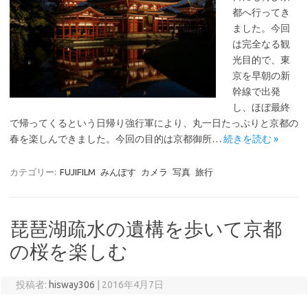
都へ行ってき
ました。今回
は完全なる観
光目的で、東
京を早朝の新
幹線で出発
し、ほぼ最終
で帰ってくるという日帰り強行軍により、丸一日たっぷりと京都の
春を楽しんできました。今回の目的は京都御所…
続きを読む »
カテゴリー:
FUJIFILM
みんぽす
カメラ
写真
旅行
琵琶湖疏水の遺構を歩いて京都
の桜を楽しむ
投稿者:
hisway306
|
2016年4月7日