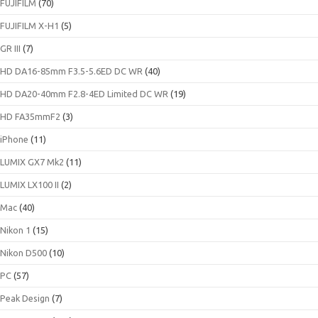
FUJIFILM
(70)
FUJIFILM X-H1
(5)
GR III
(7)
HD DA16-85mm F3.5-5.6ED DC WR
(40)
HD DA20-40mm F2.8-4ED Limited DC WR
(19)
HD FA35mmF2
(3)
iPhone
(11)
LUMIX GX7 Mk2
(11)
LUMIX LX100 II
(2)
Mac
(40)
Nikon 1
(15)
Nikon D500
(10)
PC
(57)
Peak Design
(7)