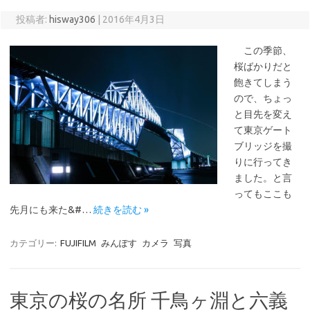
投稿者:
hisway306
|
2016年4月3日
この季節、
桜ばかりだと
飽きてしまう
ので、ちょっ
と目先を変え
て東京ゲート
ブリッジを撮
りに行ってき
ました。と言
ってもここも
先月にも来た&#…
続きを読む »
カテゴリー:
FUJIFILM
みんぽす
カメラ
写真
東京の桜の名所 千鳥ヶ淵と六義