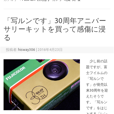
「写ルンです」30周年アニバー
サリーキットを買って感傷に浸
る
投稿者:
hisway306
|
2016年4月23日
少し前の話
題ですが、富
士フイルムの
「写ルンで
す」が発売以
来30周年を迎
えたそうで
す。「写ルン
です」をはじ
とする「レン