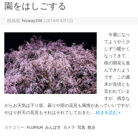
園をはしごする
投稿者:
hisway306
|
2016年4月1日
今週になっ
てようやく少
しずつ暖かく
なってきて、
桜の開花も進
んできたよう
です。この週
末が見頃とも
言われていま
すが、残念な
がらお天気は下り坂。曇りや雨の花見も風情があっていいですが、
やはり好天の花見もそれはそれでしておきた…
続きを読む »
カテゴリー:
FUJIFILM
みんぽす
カメラ
写真
散歩