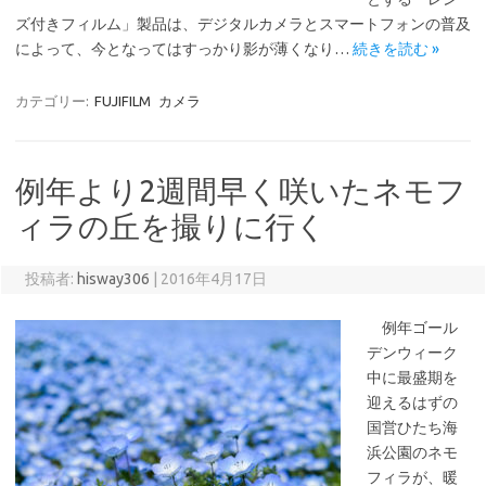
ズ付きフィルム」製品は、デジタルカメラとスマートフォンの普及
によって、今となってはすっかり影が薄くなり…
続きを読む »
カテゴリー:
FUJIFILM
カメラ
例年より2週間早く咲いたネモフ
ィラの丘を撮りに行く
投稿者:
hisway306
|
2016年4月17日
例年ゴール
デンウィーク
中に最盛期を
迎えるはずの
国営ひたち海
浜公園のネモ
フィラが、暖