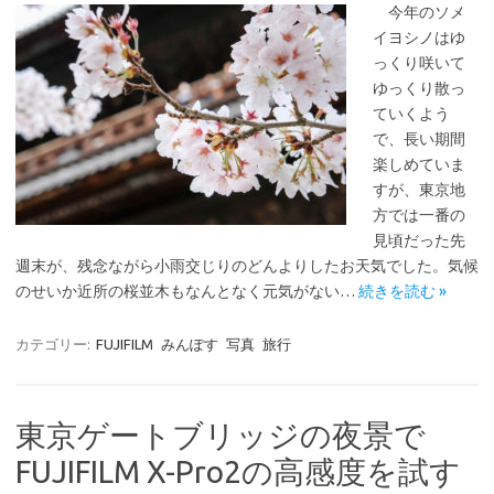
今年のソメ
イヨシノはゆ
っくり咲いて
ゆっくり散っ
ていくよう
で、長い期間
楽しめていま
すが、東京地
方では一番の
見頃だった先
週末が、残念ながら小雨交じりのどんよりしたお天気でした。気候
のせいか近所の桜並木もなんとなく元気がない…
続きを読む »
カテゴリー:
FUJIFILM
みんぽす
写真
旅行
東京ゲートブリッジの夜景で
FUJIFILM X-Pro2の高感度を試す