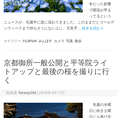
冬だった影響
で開花が早ま
ってるという
ニュースが、先週中に急に流れてきました。このままだとゴールデ
ンウィークまで持ちそうにない上に、天気予…
続きを読む »
カテゴリー:
FUJIFILM
みんぽす
カメラ
写真
散歩
京都御所一般公開と平等院ライ
トアップと最後の桜を撮りに行
く
投稿者:
hisway306
|
2016年4月11日
先週の水曜
日に続き土曜
日にも再び京