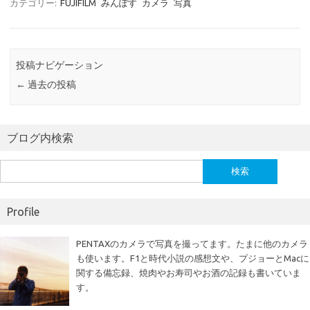
カテゴリー:
FUJIFILM
みんぽす
カメラ
写真
投稿ナビゲーション
←
過去の投稿
ブログ内検索
検
索:
Profile
PENTAXのカメラで写真を撮ってます。たまに他のカメラ
も使います。F1と時代小説の感想文や、プジョーとMacに
関する備忘録、焼肉やお寿司やお酒の記録も書いていま
す。