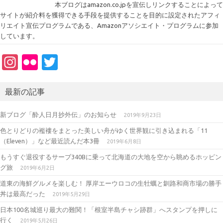
本ブログはamazon.co.jpを宣伝しリンクすることによって
サイトが紹介料を獲得できる手段を提供することを目的に設定されたアフィ
リエイト宣伝プログラムである、Amazonアソシエイト・プログラムに参加
しています。
In
Fl
T
st
ic
w
a
kr
it
最新の記事
gr
te
新ブログ「酔人日月抄外伝」のお知らせ
2019年9月23日
a
r
色とりどりの襤褸をまとった美しい舟がゆく世界観に引き込まれる「11
m
（Eleven）」など最近読んだ本3冊
2019年6月8日
もうすぐ退役するサーブ340Bに乗って北海道の大地を空から眺めるホッピン
グ旅
2019年6月2日
道東の海鮮グルメを楽しむ！ 厚岸エーウロコの生牡蠣と釧路和商市場の勝手
丼は最高だった
2019年5月29日
日本100名城巡り最大の難関！「根室半島チャシ跡群」へスタンプを押しに
行く
2019年5月26日