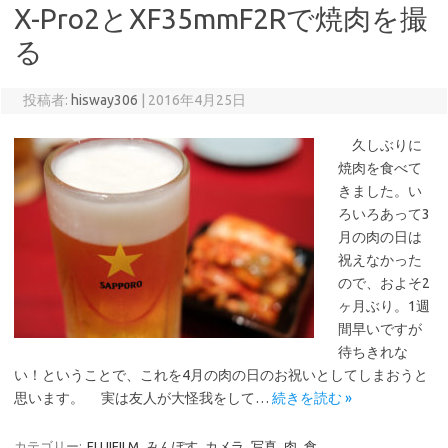
X-Pro2とXF35mmF2Rで焼肉を撮
る
投稿者:
hisway306
|
2016年4月25日
久しぶりに
焼肉を食べて
きました。い
ろいろあって3
月の肉の日は
祝えなかった
ので、およそ2
ヶ月ぶり。1週
間早いですが
待ちきれな
い！ということで、これを4月の肉の日のお祝いとしてしまおうと
思います。 実は友人が大怪我をして…
続きを読む »
カテゴリー:
FUJIFILM
みんぽす
カメラ
写真
肉
食