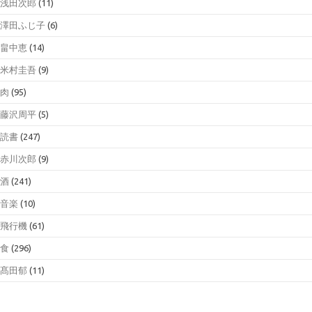
浅田次郎
(11)
澤田ふじ子
(6)
畠中恵
(14)
米村圭吾
(9)
肉
(95)
藤沢周平
(5)
読書
(247)
赤川次郎
(9)
酒
(241)
音楽
(10)
飛行機
(61)
食
(296)
髙田郁
(11)