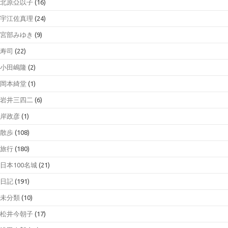
北原亞以子
(16)
宇江佐真理
(24)
宮部みゆき
(9)
寿司
(22)
小田嶋隆
(2)
岡本綺堂
(1)
岩井三四二
(6)
岸政彦
(1)
散歩
(108)
旅行
(180)
日本100名城
(21)
日記
(191)
未分類
(10)
松井今朝子
(17)