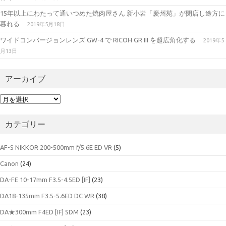
15年以上にわたって通いつめた焼肉屋さん 新小岩「慶州苑」が閉店し途方に
暮れる
2019年5月18日
ワイドコンバージョンレンズ GW-4 で RICOH GR III を超広角化する
2019年5
月13日
アーカイブ
ア
ー
カ
カテゴリー
イ
ブ
AF-S NIKKOR 200-500mm f/5.6E ED VR
(5)
Canon
(24)
DA-FE 10-17mm F3.5-4.5ED [IF]
(23)
DA18-135mm F3.5-5.6ED DC WR
(38)
DA★300mm F4ED [IF] SDM
(23)